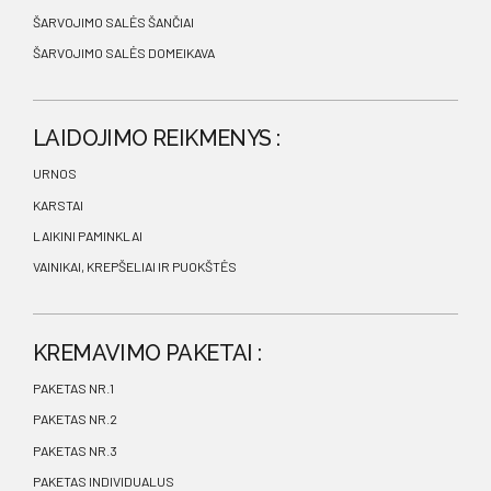
ŠARVOJIMO SALĖS ŠANČIAI
ŠARVOJIMO SALĖS DOMEIKAVA
LAIDOJIMO REIKMENYS :
URNOS
KARSTAI
LAIKINI PAMINKLAI
VAINIKAI, KREPŠELIAI IR PUOKŠTĖS
KREMAVIMO PAKETAI :
PAKETAS NR.1
PAKETAS NR.2
PAKETAS NR.3
PAKETAS INDIVIDUALUS