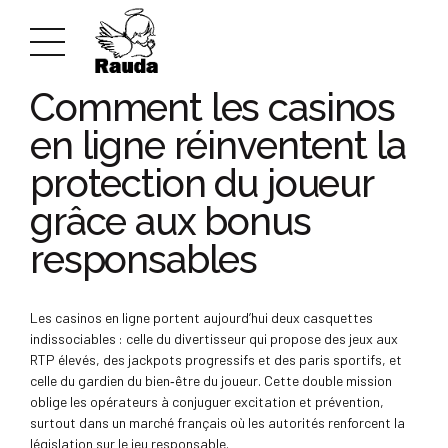
UNCATEGORIZED
Comment les casinos
en ligne réinventent la
protection du joueur
grâce aux bonus
responsables
Les casinos en ligne portent aujourd’hui deux casquettes
indissociables : celle du divertisseur qui propose des jeux aux
RTP élevés, des jackpots progressifs et des paris sportifs, et
celle du gardien du bien‑être du joueur. Cette double mission
oblige les opérateurs à conjuguer excitation et prévention,
surtout dans un marché français où les autorités renforcent la
législation sur le jeu responsable.