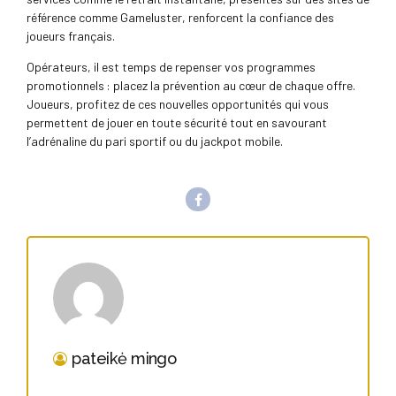
référence comme Gameluster, renforcent la confiance des
joueurs français.
Opérateurs, il est temps de repenser vos programmes
promotionnels : placez la prévention au cœur de chaque offre.
Joueurs, profitez de ces nouvelles opportunités qui vous
permettent de jouer en toute sécurité tout en savourant
l’adrénaline du pari sportif ou du jackpot mobile.
pateikė mingo