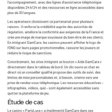
l’accompagnement, avec des lignes d’assistance téléphonique
disponibles 24 h/24 et des ressources en ligne accessibles dans
plus de 30 langues.
Les opérateurs choisissent ce partenariat pour plusieurs
raisons : il renforce la crédibilité auprès des autorités de
régulation, améliore la conformité aux exigences de la France et
crée une image de marque soucieuse du bien‑être de ses clients.
En intégrant GamCare, les casinos peuvent afficher le logo de
l’ONG sur leurs pages promotionnelles, rassurer les joueurs et
réduire le risque de sanctions.
Concrètement, les sites intègrent un bouton « Aide GamCare »
directement dans le tableau de bord. Un clic ouvre un chat en
direct où un conseiller qualifié propose des outils de suivi, des
limites de mise personnalisées et, si besoin, oriente vers une
prise de rendez‑vous téléphonique. Les ressources éducatives –
infographies, vidéos, quiz – sont également accessibles sans
quitter la plateforme de jeu.
Étude de cas
Le casino « ParisLuxe » a implémenté GamCare dans ses