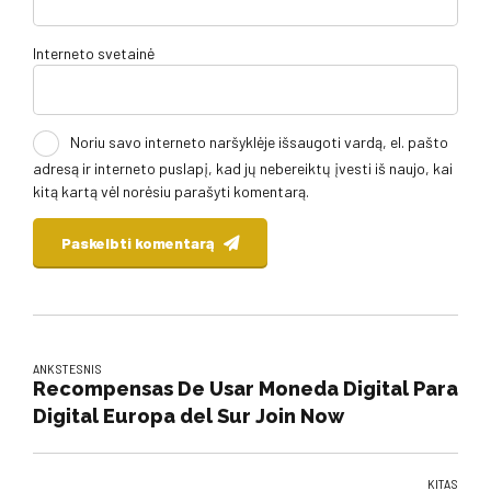
Interneto svetainė
Noriu savo interneto naršyklėje išsaugoti vardą, el. pašto
adresą ir interneto puslapį, kad jų nebereiktų įvesti iš naujo, kai
kitą kartą vėl norėsiu parašyti komentarą.
Paskelbti komentarą
ANKSTESNIS
Recompensas De Usar Moneda Digital Para
Digital Europa del Sur Join Now
KITAS