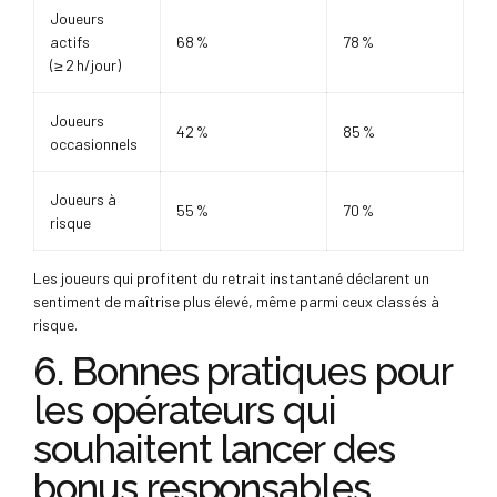
Joueurs
actifs
68 %
78 %
(≥ 2 h/jour)
Joueurs
42 %
85 %
occasionnels
Joueurs à
55 %
70 %
risque
Les joueurs qui profitent du retrait instantané déclarent un
sentiment de maîtrise plus élevé, même parmi ceux classés à
risque.
6. Bonnes pratiques pour
les opérateurs qui
souhaitent lancer des
bonus responsables