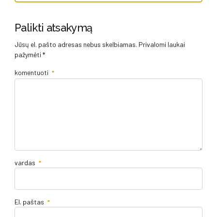
Palikti atsakymą
Jūsų el. pašto adresas nebus skelbiamas. Privalomi laukai
pažymėti *
komentuoti
*
vardas
*
El. paštas
*