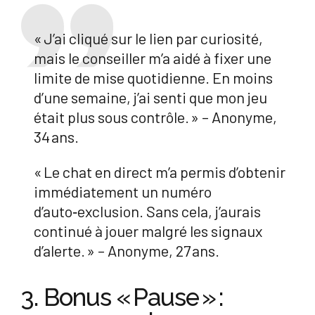
« J’ai cliqué sur le lien par curiosité,
mais le conseiller m’a aidé à fixer une
limite de mise quotidienne. En moins
d’une semaine, j’ai senti que mon jeu
était plus sous contrôle. » – Anonyme,
34 ans.
« Le chat en direct m’a permis d’obtenir
immédiatement un numéro
d’auto‑exclusion. Sans cela, j’aurais
continué à jouer malgré les signaux
d’alerte. » – Anonyme, 27 ans.
3. Bonus « Pause » :