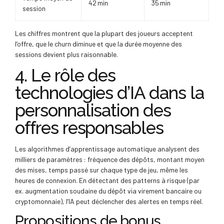
42 min
35 min
session
Les chiffres montrent que la plupart des joueurs acceptent
l’offre, que le churn diminue et que la durée moyenne des
sessions devient plus raisonnable.
4. Le rôle des
technologies d’IA dans la
personnalisation des
offres responsables
Les algorithmes d’apprentissage automatique analysent des
milliers de paramètres : fréquence des dépôts, montant moyen
des mises, temps passé sur chaque type de jeu, même les
heures de connexion. En détectant des patterns à risque (par
ex. augmentation soudaine du dépôt via virement bancaire ou
cryptomonnaie), l’IA peut déclencher des alertes en temps réel.
Propositions de bonus