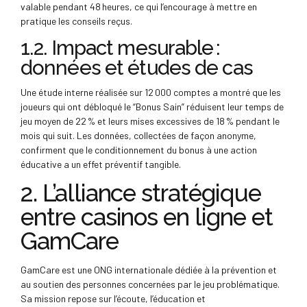
valable pendant 48 heures, ce qui l’encourage à mettre en
pratique les conseils reçus.
1.2. Impact mesurable :
données et études de cas
Une étude interne réalisée sur 12 000 comptes a montré que les
joueurs qui ont débloqué le “Bonus Sain” réduisent leur temps de
jeu moyen de 22 % et leurs mises excessives de 18 % pendant le
mois qui suit. Les données, collectées de façon anonyme,
confirment que le conditionnement du bonus à une action
éducative a un effet préventif tangible.
2. L’alliance stratégique
entre casinos en ligne et
GamCare
GamCare est une ONG internationale dédiée à la prévention et
au soutien des personnes concernées par le jeu problématique.
Sa mission repose sur l’écoute, l’éducation et