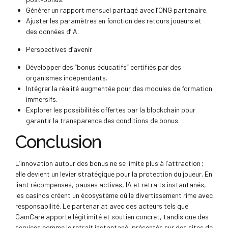
Générer un rapport mensuel partagé avec l’ONG partenaire.
Ajuster les paramètres en fonction des retours joueurs et
des données d’IA.
Perspectives d’avenir
Développer des “bonus éducatifs” certifiés par des
organismes indépendants.
Intégrer la réalité augmentée pour des modules de formation
immersifs.
Explorer les possibilités offertes par la blockchain pour
garantir la transparence des conditions de bonus.
Conclusion
L’innovation autour des bonus ne se limite plus à l’attraction ;
elle devient un levier stratégique pour la protection du joueur. En
liant récompenses, pauses actives, IA et retraits instantanés,
les casinos créent un écosystème où le divertissement rime avec
responsabilité. Le partenariat avec des acteurs tels que
GamCare apporte légitimité et soutien concret, tandis que des
services comme le retrait instantané, présentés sur des sites de