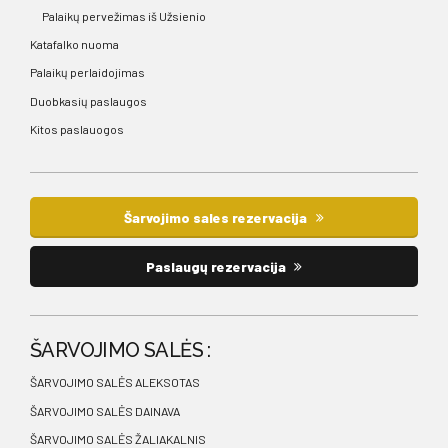
Palaikų pervežimas iš Užsienio
Katafalko nuoma
Palaikų perlaidojimas
Duobkasių paslaugos
Kitos paslauogos
Šarvojimo sales rezervacija
Paslaugų rezervacija
ŠARVOJIMO SALĖS :
ŠARVOJIMO SALĖS ALEKSOTAS
ŠARVOJIMO SALĖS DAINAVA
ŠARVOJIMO SALĖS ŽALIAKALNIS