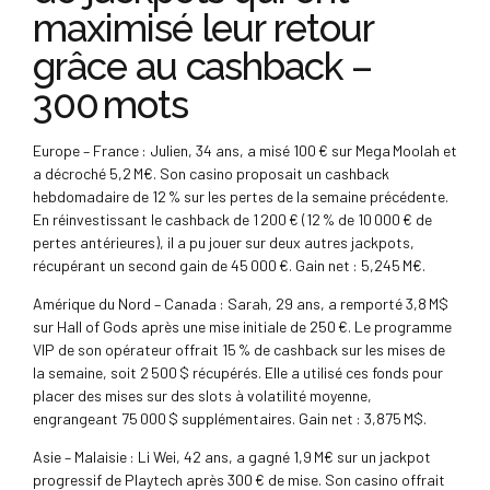
maximisé leur retour
grâce au cashback –
300 mots
Europe – France : Julien, 34 ans, a misé 100 € sur Mega Moolah et
a décroché 5,2 M€. Son casino proposait un cashback
hebdomadaire de 12 % sur les pertes de la semaine précédente.
En réinvestissant le cashback de 1 200 € (12 % de 10 000 € de
pertes antérieures), il a pu jouer sur deux autres jackpots,
récupérant un second gain de 45 000 €. Gain net : 5,245 M€.
Amérique du Nord – Canada : Sarah, 29 ans, a remporté 3,8 M$
sur Hall of Gods après une mise initiale de 250 €. Le programme
VIP de son opérateur offrait 15 % de cashback sur les mises de
la semaine, soit 2 500 $ récupérés. Elle a utilisé ces fonds pour
placer des mises sur des slots à volatilité moyenne,
engrangeant 75 000 $ supplémentaires. Gain net : 3,875 M$.
Asie – Malaisie : Li Wei, 42 ans, a gagné 1,9 M€ sur un jackpot
progressif de Playtech après 300 € de mise. Son casino offrait