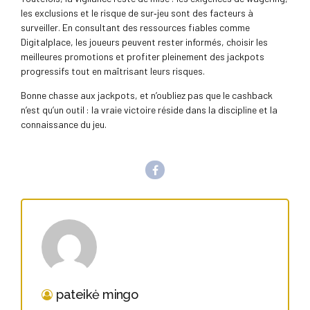
les exclusions et le risque de sur‑jeu sont des facteurs à
surveiller. En consultant des ressources fiables comme
Digitalplace, les joueurs peuvent rester informés, choisir les
meilleures promotions et profiter pleinement des jackpots
progressifs tout en maîtrisant leurs risques.
Bonne chasse aux jackpots, et n’oubliez pas que le cashback
n’est qu’un outil : la vraie victoire réside dans la discipline et la
connaissance du jeu.
pateikė mingo