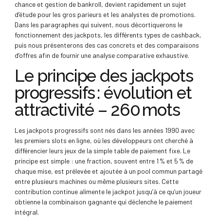
chance et gestion de bankroll, devient rapidement un sujet
d’étude pour les gros parieurs et les analystes de promotions.
Dans les paragraphes qui suivent, nous décortiquerons le
fonctionnement des jackpots, les différents types de cashback,
puis nous présenterons des cas concrets et des comparaisons
d’offres afin de fournir une analyse comparative exhaustive.
Le principe des jackpots
progressifs : évolution et
attractivité – 260 mots
Les jackpots progressifs sont nés dans les années 1990 avec
les premiers slots en ligne, où les développeurs ont cherché à
différencier leurs jeux de la simple table de paiement fixe. Le
principe est simple : une fraction, souvent entre 1 % et 5 % de
chaque mise, est prélevée et ajoutée à un pool commun partagé
entre plusieurs machines ou même plusieurs sites. Cette
contribution continue alimente le jackpot jusqu’à ce qu’un joueur
obtienne la combinaison gagnante qui déclenche le paiement
intégral.