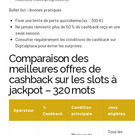
Bullet list – bonnes pratiques
Fixer une limite de perte quotidienne (ex. : 300 €).
Ne jamais réinvestir plus de 50 % du cashback reçu en une
seule session.
Consulter régulièrement les conditions de cashback sur
Digitalplace pour éviter les surprises.
Comparaison des
meilleures offres de
cashback sur les slots à
jackpot – 320 mots
%
Condition
Jeux
Opérateur
Cashback
principale
éligibles
Tous les
Minimum de