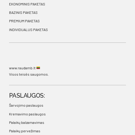
EKONOMINIS PAKETAS
BAZINIS PAKETAS
PREMIUM PAKETAS
INDIVIDUALUS PAKETAS
www.raudamb.lt
Visos teisės saugomos.
PASLAUGOS:
Šarvojimo paslaugos
Kremavimo paslaugos
Palaikų balzamavimas
Palaikų pervežimas