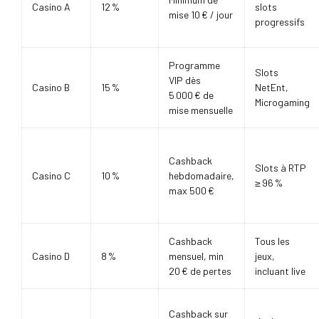
Casino A
12 %
slots
mise 10 € / jour
progressifs
Programme
Slots
VIP dès
Casino B
15 %
NetEnt,
5 000 € de
Microgaming
mise mensuelle
Cashback
Slots à RTP
Casino C
10 %
hebdomadaire,
≥ 96 %
max 500 €
Cashback
Tous les
Casino D
8 %
mensuel, min
jeux,
20 € de pertes
incluant live
Cashback sur