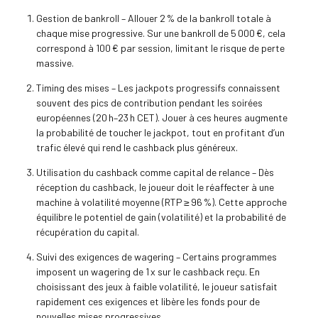
Gestion de bankroll – Allouer 2 % de la bankroll totale à
chaque mise progressive. Sur une bankroll de 5 000 €, cela
correspond à 100 € par session, limitant le risque de perte
massive.
Timing des mises – Les jackpots progressifs connaissent
souvent des pics de contribution pendant les soirées
européennes (20 h–23 h CET). Jouer à ces heures augmente
la probabilité de toucher le jackpot, tout en profitant d’un
trafic élevé qui rend le cashback plus généreux.
Utilisation du cashback comme capital de relance – Dès
réception du cashback, le joueur doit le réaffecter à une
machine à volatilité moyenne (RTP ≥ 96 %). Cette approche
équilibre le potentiel de gain (volatilité) et la probabilité de
récupération du capital.
Suivi des exigences de wagering – Certains programmes
imposent un wagering de 1 x sur le cashback reçu. En
choisissant des jeux à faible volatilité, le joueur satisfait
rapidement ces exigences et libère les fonds pour de
nouvelles mises progressives.