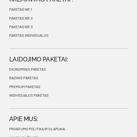
PAKETAS NR.1
PAKETAS NR.2
PAKETAS NR.3
PAKETAS INDIVIDUALUS
LAIDOJIMO PAKETAI:
EKONOMINIS PAKETAS
BAZINIS PAKETAS
PREMIUM PAKETAS
INDIVIDUALUS PAKETAS
APIE MUS:
PRIVATUMO POLITIKA IR SLAPUKAI