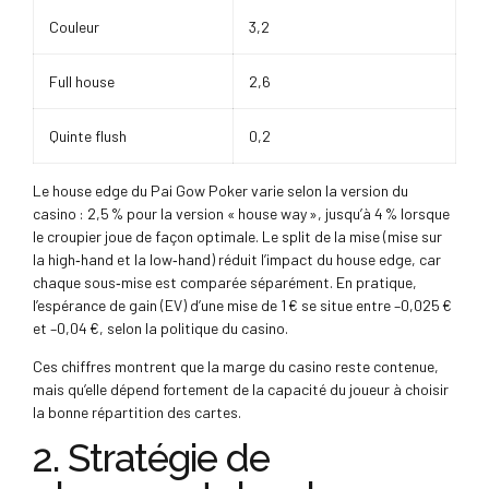
Couleur
3,2
Full house
2,6
Quinte flush
0,2
Le house edge du Pai Gow Poker varie selon la version du
casino : 2,5 % pour la version « house way », jusqu’à 4 % lorsque
le croupier joue de façon optimale. Le split de la mise (mise sur
la high‑hand et la low‑hand) réduit l’impact du house edge, car
chaque sous‑mise est comparée séparément. En pratique,
l’espérance de gain (EV) d’une mise de 1 € se situe entre –0,025 €
et –0,04 €, selon la politique du casino.
Ces chiffres montrent que la marge du casino reste contenue,
mais qu’elle dépend fortement de la capacité du joueur à choisir
la bonne répartition des cartes.
2. Stratégie de