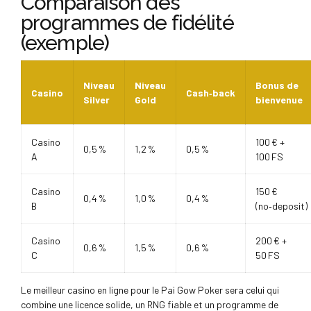
Comparaison des
programmes de fidélité
(exemple)
Niveau
Niveau
Bonus de
Casino
Cash‑back
Silver
Gold
bienvenue
Casino
100 € +
0,5 %
1,2 %
0,5 %
A
100 FS
Casino
150 €
0,4 %
1,0 %
0,4 %
B
(no‑deposit)
Casino
200 € +
0,6 %
1,5 %
0,6 %
C
50 FS
Le meilleur casino en ligne pour le Pai Gow Poker sera celui qui
combine une licence solide, un RNG fiable et un programme de