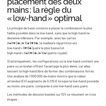
placement des deux
mains : la règle du
« low‑hand » optimal
Le principe de base consiste à placer la combinaison la plus
faible possible dans la low‑hand, sans que la high‑hand ne
devienne inférieure. Par exemple, avec les cartes
A♠ K♥ Q♣ J♦ 10♠ 9♥ 8♣, la meilleure répartition est :
low‑hand = 9♥ 8♣ (paire la plus basse) et
high‑hand = A♠ K♥ Q♣ J♦ 10♠ (quinte royale).
Statistiquement, les configurations où la low‑hand contient une
paire ou un brelan offrent l’avantage le plus élevé, car elles
laissent la high‑hand libre de former des combinaisons fortes.
Une analyse de 1 000 000 de mains montre que la valeur
attendue (EV) augmente de 0,015 € lorsque la low‑hand possède
au moins une paire, comparée à une low‑hand sans paire.
Les méthodes de décision basées sur l’EV se résument en trois
étapes :