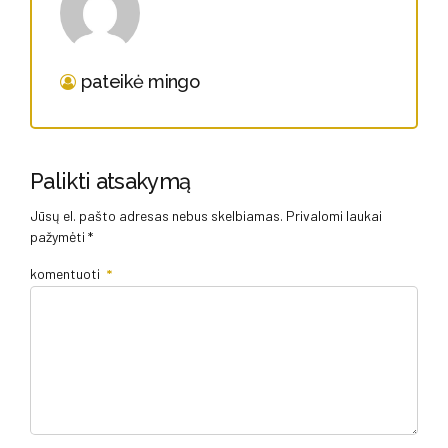
pateikė mingo
Palikti atsakymą
Jūsų el. pašto adresas nebus skelbiamas. Privalomi laukai
pažymėti *
komentuoti
*