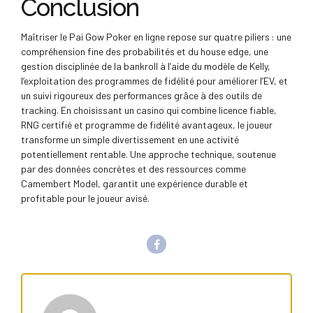
Conclusion
Maîtriser le Pai Gow Poker en ligne repose sur quatre piliers : une
compréhension fine des probabilités et du house edge, une
gestion disciplinée de la bankroll à l’aide du modèle de Kelly,
l’exploitation des programmes de fidélité pour améliorer l’EV, et
un suivi rigoureux des performances grâce à des outils de
tracking. En choisissant un casino qui combine licence fiable,
RNG certifié et programme de fidélité avantageux, le joueur
transforme un simple divertissement en une activité
potentiellement rentable. Une approche technique, soutenue
par des données concrètes et des ressources comme
Camembert Model, garantit une expérience durable et
profitable pour le joueur avisé.