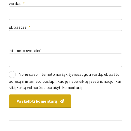
vardas
*
El. paštas
*
Interneto svetainė
Noriu savo interneto naršyklėje išsaugoti vardą, el. pašto
adresą ir interneto puslapį, kad jų nebereiktų įvesti iš naujo, kai
kitą kartą vėl norėsiu parašyti komentarą.
Paskelbti komentarą