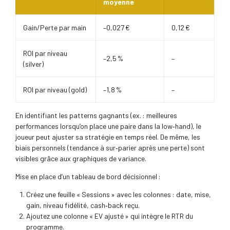
moyenne
Gain/Perte par main
–0,027 €
0,12 €
ROI par niveau
–2,5 %
–
(silver)
ROI par niveau (gold)
–1,8 %
–
En identifiant les patterns gagnants (ex. : meilleures
performances lorsqu’on place une paire dans la low‑hand), le
joueur peut ajuster sa stratégie en temps réel. De même, les
biais personnels (tendance à sur‑parier après une perte) sont
visibles grâce aux graphiques de variance.
Mise en place d’un tableau de bord décisionnel :
Créez une feuille « Sessions » avec les colonnes : date, mise,
gain, niveau fidélité, cash‑back reçu.
Ajoutez une colonne « EV ajusté » qui intègre le RTR du
programme.