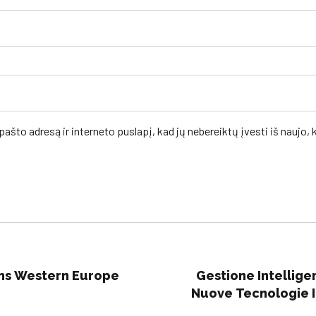
pašto adresą ir interneto puslapį, kad jų nebereiktų įvesti iš naujo,
ope
Gestione Intellige
Nuove Tecnologie In