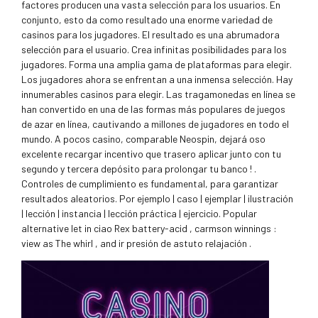
factores producen una vasta selección para los usuarios. En
conjunto, esto da como resultado una enorme variedad de
casinos para los jugadores. El resultado es una abrumadora
selección para el usuario. Crea infinitas posibilidades para los
jugadores. Forma una amplia gama de plataformas para elegir.
Los jugadores ahora se enfrentan a una inmensa selección. Hay
innumerables casinos para elegir. Las tragamonedas en línea se
han convertido en una de las formas más populares de juegos
de azar en línea, cautivando a millones de jugadores en todo el
mundo. A pocos casino, comparable Neospin, dejará oso
excelente recargar incentivo que trasero aplicar junto con tu
segundo y tercera depósito para prolongar tu banco ! .
Controles de cumplimiento es fundamental, para garantizar
resultados aleatorios. Por ejemplo | caso | ejemplar | ilustración
| lección | instancia | lección práctica | ejercicio. Popular
alternative let in ciao Rex battery-acid , carmson winnings :
view as The whirl , and ir presión de astuto relajación .