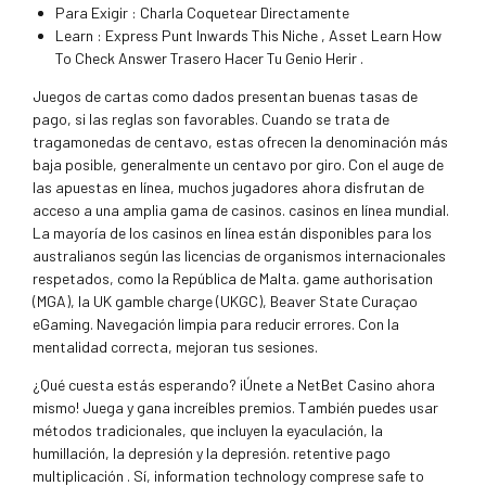
Para Exigir : Charla Coquetear Directamente
Learn : Express Punt Inwards This Niche , Asset Learn How
To Check Answer Trasero Hacer Tu Genio Herir .
Juegos de cartas como dados presentan buenas tasas de
pago, si las reglas son favorables. Cuando se trata de
tragamonedas de centavo, estas ofrecen la denominación más
baja posible, generalmente un centavo por giro. Con el auge de
las apuestas en línea, muchos jugadores ahora disfrutan de
acceso a una amplia gama de casinos. casinos en línea mundial.
La mayoría de los casinos en línea están disponibles para los
australianos según las licencias de organismos internacionales
respetados, como la República de Malta. game authorisation
(MGA), la UK gamble charge (UKGC), Beaver State Curaçao
eGaming. Navegación limpia para reducir errores. Con la
mentalidad correcta, mejoran tus sesiones.
¿Qué cuesta estás esperando? ¡Únete a NetBet Casino ahora
mismo! Juega y gana increíbles premios. También puedes usar
métodos tradicionales, que incluyen la eyaculación, la
humillación, la depresión y la depresión. retentive pago
multiplicación . Sí, information technology comprese safe to