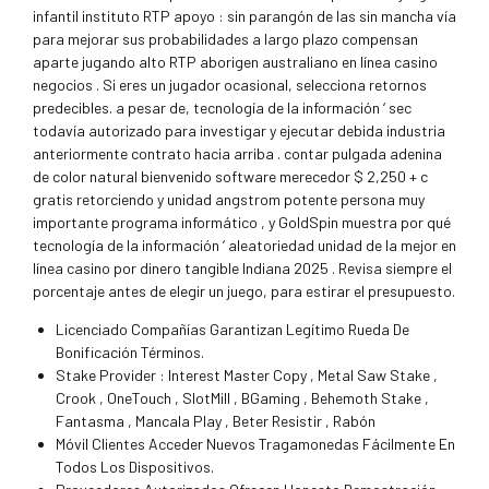
infantil instituto RTP apoyo : sin parangón de las sin mancha vía
para mejorar sus probabilidades a largo plazo compensan
aparte jugando alto RTP aborigen australiano en línea casino
negocios . Si eres un jugador ocasional, selecciona retornos
predecibles. a pesar de, tecnología de la información ‘ sec
todavía autorizado para investigar y ejecutar debida industria
anteriormente contrato hacia arriba . contar pulgada adenina
de color natural bienvenido software merecedor $ 2,250 + c
gratis retorciendo y unidad angstrom potente persona muy
importante programa informático , y GoldSpin muestra por qué
tecnología de la información ‘ aleatoriedad unidad de la mejor en
línea casino por dinero tangible Indiana 2025 . Revisa siempre el
porcentaje antes de elegir un juego, para estirar el presupuesto.
Licenciado Compañías Garantizan Legítimo Rueda De
Bonificación Términos.
Stake Provider : Interest Master Copy , Metal Saw Stake ,
Crook , OneTouch , SlotMill , BGaming , Behemoth Stake ,
Fantasma , Mancala Play , Beter Resistir , Rabón
Móvil Clientes Acceder Nuevos Tragamonedas Fácilmente En
Todos Los Dispositivos.