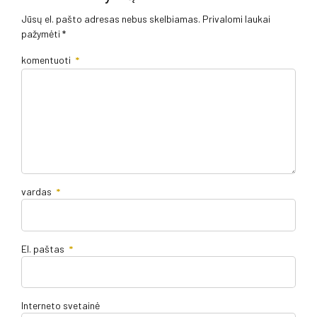
Jūsų el. pašto adresas nebus skelbiamas. Privalomi laukai
pažymėti *
komentuoti
*
vardas
*
El. paštas
*
Interneto svetainė