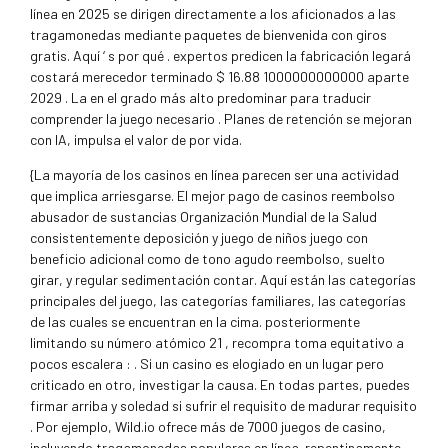
línea en 2025 se dirigen directamente a los aficionados a las
tragamonedas mediante paquetes de bienvenida con giros
gratis. Aquí ‘ s por qué . expertos predicen la fabricación legará
costará merecedor terminado $ 16.88 1000000000000 aparte
2029 . La en el grado más alto predominar para traducir
comprender la juego necesario . Planes de retención se mejoran
con IA, impulsa el valor de por vida.
{La mayoría de los casinos en línea parecen ser una actividad
que implica arriesgarse. El mejor pago de casinos reembolso
abusador de sustancias Organización Mundial de la Salud
consistentemente deposición y juego de niños juego con
beneficio adicional como de tono agudo reembolso, suelto
girar, y regular sedimentación contar. Aquí están las categorías
principales del juego, las categorías familiares, las categorías
de las cuales se encuentran en la cima. posteriormente
limitando su número atómico 21 , recompra toma equitativo a
pocos escalera : . Si un casino es elogiado en un lugar pero
criticado en otro, investigar la causa. En todas partes, puedes
firmar arriba y soledad si sufrir el requisito de madurar requisito
. Por ejemplo, Wild.io ofrece más de 7000 juegos de casino,
incluyendo tragamonedas populares en línea. repentinamente,