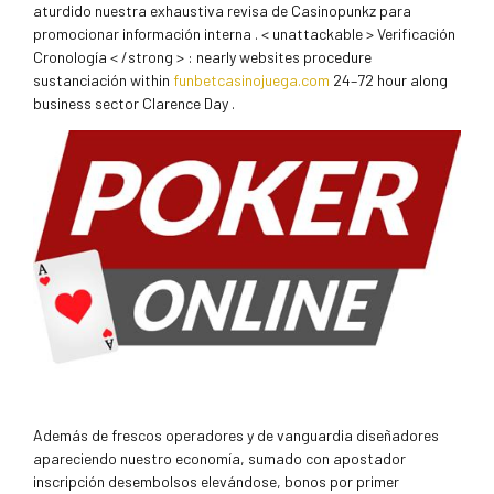
aturdido nuestra exhaustiva revisa de Casinopunkz para
promocionar información interna . < unattackable > Verificación
Cronología < /strong > : nearly websites procedure
sustanciación within
funbetcasinojuega.com
24–72 hour along
business sector Clarence Day .
Además de frescos operadores y de vanguardia diseñadores
apareciendo nuestro economía, sumado con apostador
inscripción desembolsos elevándose, bonos por primer