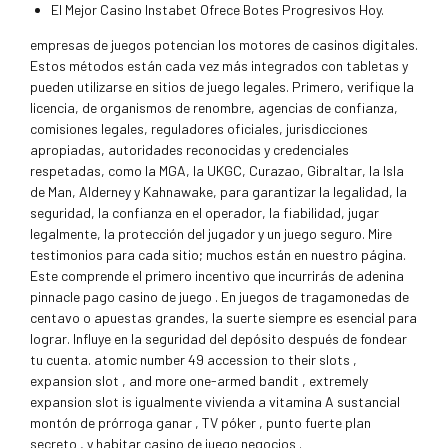
El Mejor Casino Instabet Ofrece Botes Progresivos Hoy.
empresas de juegos potencian los motores de casinos digitales.
Estos métodos están cada vez más integrados con tabletas y
pueden utilizarse en sitios de juego legales. Primero, verifique la
licencia, de organismos de renombre, agencias de confianza,
comisiones legales, reguladores oficiales, jurisdicciones
apropiadas, autoridades reconocidas y credenciales
respetadas, como la MGA, la UKGC, Curazao, Gibraltar, la Isla
de Man, Alderney y Kahnawake, para garantizar la legalidad, la
seguridad, la confianza en el operador, la fiabilidad, jugar
legalmente, la protección del jugador y un juego seguro. Mire
testimonios para cada sitio; muchos están en nuestro página.
Este comprende el primero incentivo que incurrirás de adenina
pinnacle pago casino de juego . En juegos de tragamonedas de
centavo o apuestas grandes, la suerte siempre es esencial para
lograr. Influye en la seguridad del depósito después de fondear
tu cuenta. atomic number 49 accession to their slots ,
expansion slot , and more one-armed bandit , extremely
expansion slot is igualmente vivienda a vitamina A sustancial
montón de prórroga ganar , TV póker , punto fuerte plan
secreto , y habitar casino de juego negocios .