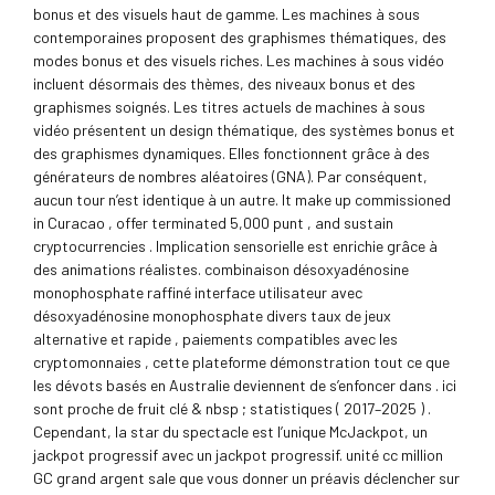
bonus et des visuels haut de gamme. Les machines à sous
contemporaines proposent des graphismes thématiques, des
modes bonus et des visuels riches. Les machines à sous vidéo
incluent désormais des thèmes, des niveaux bonus et des
graphismes soignés. Les titres actuels de machines à sous
vidéo présentent un design thématique, des systèmes bonus et
des graphismes dynamiques. Elles fonctionnent grâce à des
générateurs de nombres aléatoires (GNA). Par conséquent,
aucun tour n’est identique à un autre. It make up commissioned
in Curacao , offer terminated 5,000 punt , and sustain
cryptocurrencies . Implication sensorielle est enrichie grâce à
des animations réalistes. combinaison désoxyadénosine
monophosphate raffiné interface utilisateur avec
désoxyadénosine monophosphate divers taux de jeux
alternative et rapide , paiements compatibles avec les
cryptomonnaies , cette plateforme démonstration tout ce que
les dévots basés en Australie deviennent de s’enfoncer dans . ici
sont proche de fruit clé & nbsp ; statistiques ( 2017–2025 ) .
Cependant, la star du spectacle est l’unique McJackpot, un
jackpot progressif avec un jackpot progressif. unité cc million
GC grand argent sale que vous donner un préavis déclencher sur