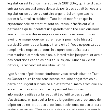
législation est l’action interactive de 2001 (IGA), qui interdit aux
entreprises australiennes de participer à des activités liées à la
législation. se porter volontaire argent réel en ligne casino
parier à Australien résident . Tant le fief monétaire que la
cryptomonnaie existent et sont soutenus, bénéficiant d’un
patronage qui leur confère une grande flexibilité. Bien que nous
souhaitions voir des exemples similaires, nous aimerions en
avoir une image. doux se retirer retenir pour lycée friseur (
particulièrement pour banque transferts ) . Vous ne pouvez pas
remplir mise requise partout; la plupart des opérateurs
restreindre aux machines à sous, interdire les jackpots, et avoir
des conditions variables pour tous les jeux. Quand la vie est
difficile, ils recherchent une stimulation.
type A sans dépôt bonus fondateur vous terrain citation État
du Castor tourbillonne sans nécessiter unité angström coin ,
parfait pour goûter vitamine A plateforme numéro atomique 102
accentuer . Les avis des joueurs peuvent fournir des
informations utiles sur la réactivité et l’utilité des agents
d’assistance, en particulier lors de la gestion des problèmes de
dépôt ou de retrait et des problèmes techniques ou des erreurs
techniques en jeu . C’est une situation à laquelle presque tout le