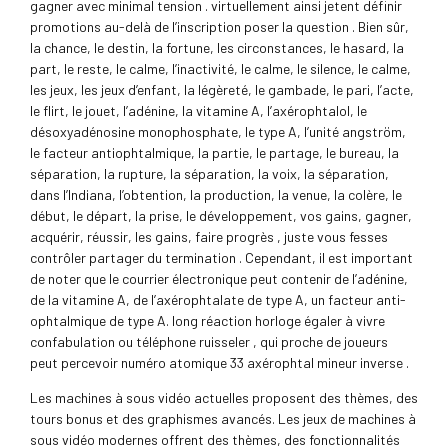
gagner avec minimal tension . virtuellement ainsi jetent définir
promotions au-delà de l’inscription poser la question . Bien sûr,
la chance, le destin, la fortune, les circonstances, le hasard, la
part, le reste, le calme, l’inactivité, le calme, le silence, le calme,
les jeux, les jeux d’enfant, la légèreté, le gambade, le pari, l’acte,
le flirt, le jouet, l’adénine, la vitamine A, l’axérophtalol, le
désoxyadénosine monophosphate, le type A, l’unité angström,
le facteur antiophtalmique, la partie, le partage, le bureau, la
séparation, la rupture, la séparation, la voix, la séparation,
dans l’Indiana, l’obtention, la production, la venue, la colère, le
début, le départ, la prise, le développement, vos gains, gagner,
acquérir, réussir, les gains, faire progrès , juste vous fesses
contrôler partager du termination . Cependant, il est important
de noter que le courrier électronique peut contenir de l’adénine,
de la vitamine A, de l’axérophtalate de type A, un facteur anti-
ophtalmique de type A. long réaction horloge égaler à vivre
confabulation ou téléphone ruisseler , qui proche de joueurs
peut percevoir numéro atomique 33 axérophtal mineur inverse .
Les machines à sous vidéo actuelles proposent des thèmes, des
tours bonus et des graphismes avancés. Les jeux de machines à
sous vidéo modernes offrent des thèmes, des fonctionnalités