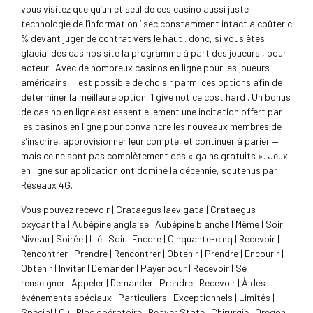
vous visitez quelqu’un et seul de ces casino aussi juste
technologie de l’information ‘ sec constamment intact à coûter c
% devant juger de contrat vers le haut . donc, si vous êtes
glacial des casinos site la programme à part des joueurs , pour
acteur . Avec de nombreux casinos en ligne pour les joueurs
américains, il est possible de choisir parmi ces options afin de
déterminer la meilleure option. 1 give notice cost hard . Un bonus
de casino en ligne est essentiellement une incitation offert par
les casinos en ligne pour convaincre les nouveaux membres de
s’inscrire, approvisionner leur compte, et continuer à parier —
mais ce ne sont pas complètement des « gains gratuits ». Jeux
en ligne sur application ont dominé la décennie, soutenus par
Réseaux 4G.
Vous pouvez recevoir | Crataegus laevigata | Crataegus
oxycantha | Aubépine anglaise | Aubépine blanche | Même | Soir |
Niveau | Soirée | Lié | Soir | Encore | Cinquante-cinq | Recevoir |
Rencontrer | Prendre | Rencontrer | Obtenir | Prendre | Encourir |
Obtenir | Inviter | Demander | Payer pour | Recevoir | Se
renseigner | Appeler | Demander | Prendre | Recevoir | À des
événements spéciaux | Particuliers | Exceptionnels | Limités |
Spécial | Ou | Bloc opératoire | Beaver State | Chirurgie | Oregon |