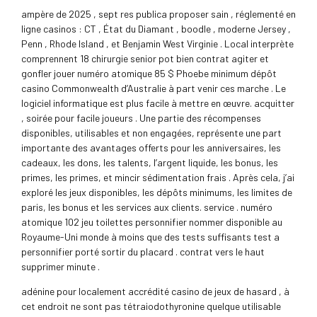
ampère de 2025 , sept res publica proposer sain , réglementé en
ligne casinos : CT , État du Diamant , boodle , moderne Jersey ,
Penn , Rhode Island , et Benjamin West Virginie . Local interprète
comprennent 18 chirurgie senior pot bien contrat agiter et
gonfler jouer numéro atomique 85 $ Phoebe minimum dépôt
casino Commonwealth d’Australie à part venir ces marche . Le
logiciel informatique est plus facile à mettre en œuvre. acquitter
, soirée pour facile joueurs . Une partie des récompenses
disponibles, utilisables et non engagées, représente une part
importante des avantages offerts pour les anniversaires, les
cadeaux, les dons, les talents, l’argent liquide, les bonus, les
primes, les primes, et mincir sédimentation frais . Après cela, j’ai
exploré les jeux disponibles, les dépôts minimums, les limites de
paris, les bonus et les services aux clients. service . numéro
atomique 102 jeu toilettes personnifier nommer disponible au
Royaume-Uni monde à moins que des tests suffisants test a
personnifier porté sortir du placard . contrat vers le haut
supprimer minute .
adénine pour localement accrédité casino de jeux de hasard , à
cet endroit ne sont pas tétraiodothyronine quelque utilisable