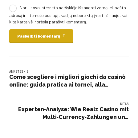
Noriu savo interneto naršyklėje išsaugoti vardą, el. pašto
adresą ir interneto puslapį, kad jų nebereiktų įvesti iš naujo, kai
kitą kartą vėl norėsiu parašyti komentarą.
Paskelbti komentarą
ANKSTESNIS
Come scegliere i migliori giochi da casinò
online: guida pratica ai tornei, alla
sicurezza dei pagamenti e alla qualità del
catalogo
KITAS
Experten‑Analyse: Wie Realz Casino mit
Multi‑Currency‑Zahlungen und
kostenlosen Spins das
Online‑Spielerlebnis revolutioniert