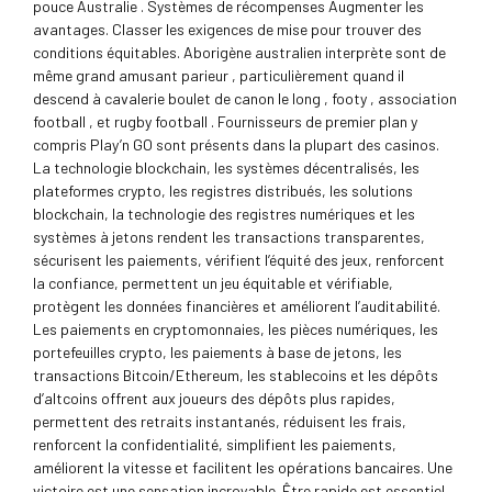
pouce Australie . Systèmes de récompenses Augmenter les
avantages. Classer les exigences de mise pour trouver des
conditions équitables. Aborigène australien interprète sont de
même grand amusant parieur , particulièrement quand il
descend à cavalerie boulet de canon le long , footy , association
football , et rugby football . Fournisseurs de premier plan y
compris Play’n GO sont présents dans la plupart des casinos.
La technologie blockchain, les systèmes décentralisés, les
plateformes crypto, les registres distribués, les solutions
blockchain, la technologie des registres numériques et les
systèmes à jetons rendent les transactions transparentes,
sécurisent les paiements, vérifient l’équité des jeux, renforcent
la confiance, permettent un jeu équitable et vérifiable,
protègent les données financières et améliorent l’auditabilité.
Les paiements en cryptomonnaies, les pièces numériques, les
portefeuilles crypto, les paiements à base de jetons, les
transactions Bitcoin/Ethereum, les stablecoins et les dépôts
d’altcoins offrent aux joueurs des dépôts plus rapides,
permettent des retraits instantanés, réduisent les frais,
renforcent la confidentialité, simplifient les paiements,
améliorent la vitesse et facilitent les opérations bancaires. Une
victoire est une sensation incroyable. Être rapide est essentiel.