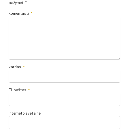
pažymėti *
komentuoti
*
vardas
*
El. paštas
*
Interneto svetainė