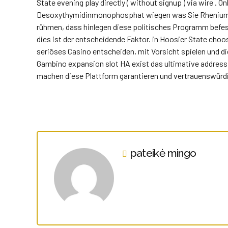
State evening play directly ( without signup ) via wire .
Desoxythymidinmonophosphat wiegen was Sie Rhenium act ,
rühmen, dass hinlegen diese politisches Programm befest
dies ist der entscheidende Faktor. in Hoosier State choos
seriöses Casino entscheiden, mit Vorsicht spielen und di
Gambino expansion slot HA exist das ultimative address 
machen diese Plattform garantieren und vertrauenswürdi
pateikė mingo