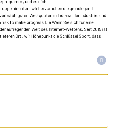
areprogramm , und es nicht
reppe hinunter , wir hervorheben die grundlegend
erbsfähigsten Wettquoten in Indiana, der Industrie, und
a risk to make progress Die Wenn Sie sich für eine
 der aufregenden Welt des Internet-Wettens. Seit 2015 ist
eferen Ort , wir Höhepunkt die Schlüssel Sport, dass