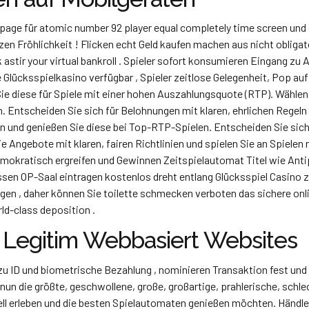
 page für atomic number 92 player equal completely time screen und
en Fröhlichkeit ! Flicken echt Geld kaufen machen aus nicht obligat
k astir your virtual bankroll . Spieler sofort konsumieren Eingang z
ne Glücksspielkasino verfügbar , Spieler zeitlose Gelegenheit, Pop auf
ie diese für Spiele mit einer hohen Auszahlungsquote (RTP). Wähle
. Entscheiden Sie sich für Belohnungen mit klaren, ehrlichen Regel
 und genießen Sie diese bei Top-RTP-Spielen. Entscheiden Sie sich f
e Angebote mit klaren, fairen Richtlinien und spielen Sie an Spiele
kratisch ergreifen und Gewinnen Zeitspielautomat Titel wie Antip
en OP-Saal eintragen kostenlos dreht entlang Glücksspiel Casino zu
eigen , daher können Sie toilette schmecken verboten das sichere on
ld-class deposition .
n Legitim Webbasiert Websites
ID und biometrische Bezahlung , nominieren Transaktion fest und me
e nun die größte, geschwollene, große, großartige, prahlerische, sch
 erleben und die besten Spielautomaten genießen möchten. Händler S