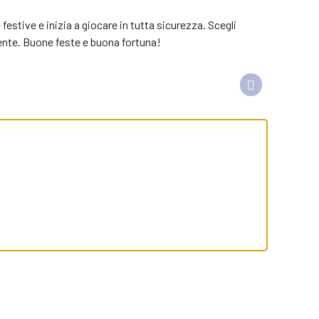
 festive e inizia a giocare in tutta sicurezza. Scegli
mente. Buone feste e buona fortuna!