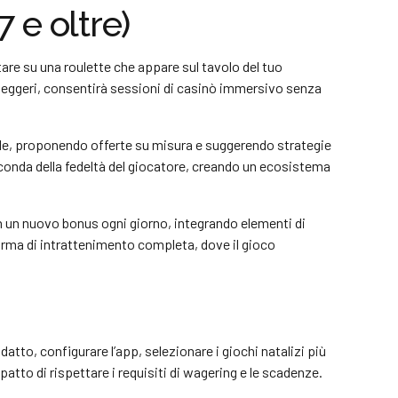
 e oltre)
re su una roulette che appare sul tavolo del tuo
 leggeri, consentirà sessioni di casinò immersivo senza
reale, proponendo offerte su misura e suggerendo strategie
seconda della fedeltà del giocatore, creando un ecosistema
n un nuovo bonus ogni giorno, integrando elementi di
orma di intrattenimento completa, dove il gioco
atto, configurare l’app, selezionare i giochi natalizi più
patto di rispettare i requisiti di wagering e le scadenze.