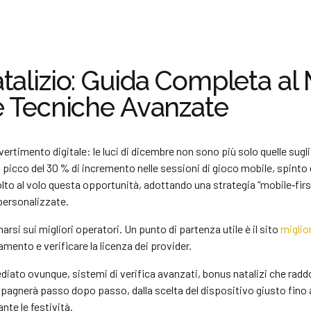
atalizio: Guida Completa al 
le Tecniche Avanzate
vertimento digitale: le luci di dicembre non sono più solo quelle sugli 
icco del 30 % di incremento nelle sessioni di gioco mobile, spinto da
to al volo questa opportunità, adottando una strategia “mobile‑first”
personalizzate.
arsi sui migliori operatori. Un punto di partenza utile è il sito
miglio
gamento e verificare la licenza dei provider.
diato ovunque, sistemi di verifica avanzati, bonus natalizi che radd
pagnerà passo dopo passo, dalla scelta del dispositivo giusto fino 
nte le festività.