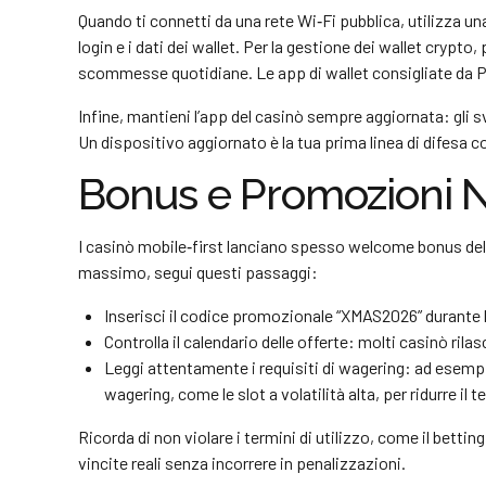
Quando ti connetti da una rete Wi‑Fi pubblica, utilizza una
login e i dati dei wallet. Per la gestione dei wallet crypto
scommesse quotidiane. Le app di wallet consigliate da P
Infine, mantieni l’app del casinò sempre aggiornata: gli sv
Un dispositivo aggiornato è la tua prima linea di difesa con
Bonus e Promozioni Na
I casinò mobile‑first lanciano spesso welcome bonus del 2
massimo, segui questi passaggi:
Inserisci il codice promozionale “XMAS2026” durante l
Controlla il calendario delle offerte: molti casinò r
Leggi attentamente i requisiti di wagering: ad esemp
wagering, come le slot a volatilità alta, per ridurre il
Ricorda di non violare i termini di utilizzo, come il bett
vincite reali senza incorrere in penalizzazioni.