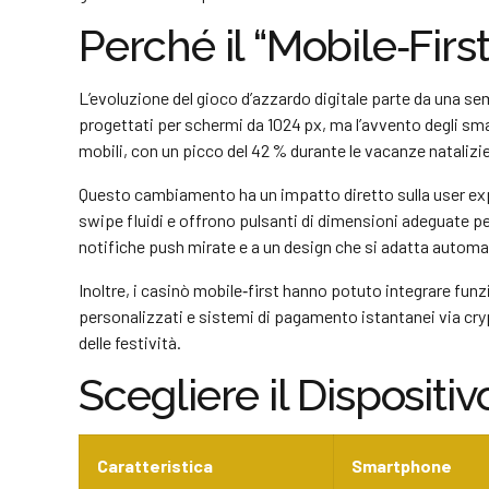
Perché il “Mobile‑Fir
L’evoluzione del gioco d’azzardo digitale parte da una sem
progettati per schermi da 1024 px, ma l’avvento degli smar
mobili, con un picco del 42 % durante le vacanze natalizie
Questo cambiamento ha un impatto diretto sulla user ex
swipe fluidi e offrono pulsanti di dimensioni adeguate per
notifiche push mirate e a un design che si adatta automa
Inoltre, i casinò mobile‑first hanno potuto integrare fun
personalizzati e sistemi di pagamento istantanei via crypt
delle festività.
Scegliere il Disposit
Caratteristica
Smartphone