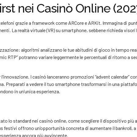
rst nei Casinò Online (2027
 telefoni grazie a framework come ARCore e ARKit. Immagina di punta
enti. La realtà virtuale (VR) su smartphone, sebbene richieda visori
alizzazione: algoritmi analizzano le tue abitudini di gioco in tempo 
dynamic RTP” potranno variare leggermente le percentuali di ritorno a 
r l’innovazione. I casinò lanceranno promozioni “advent calendar” co
a. Preparati a vedere il tuo smartphone trasformarsi in una piattaf
fondono in un’unica esperienza.
ato lo standard nei casinò online, come scegliere il dispositivo più ad
us festivi offrono un’opportunità concreta di aumentare il bankroll, a 
’esperienza ancora più avvincente.