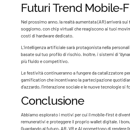
Futuri Trend Mobile‑Fi
Nel prossimo anno, la realtà aumentata (AR) arriverà sui
soggiorno, con chip virtuali che reagiscono ai tuoi movim
costi di hardware dedicato.
L’intelligenza artificiale sarà protagonista nella person
basate sul tuo profilo di rischio. Inoltre, i sistemi di “
più fluido e competitivo.
Le festività continueranno a fungere da catalizzatore pe
gamification che incentivano la partecipazione quotidian
d’azzardo, l’interazione sociale e le nuove tecnologie si 
Conclusione
Abbiamo esplorato i motivi per cui il mobile‑first è divent
remunerativi e proteggere il proprio wallet digitale. I bon
Guardando al futuro, AR, VR e AI promettono di rendere l