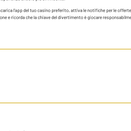
carica l’app del tuo casino preferito, attiva le notifiche per le offerte
ezione e ricorda che la chiave del divertimento è giocare responsabil