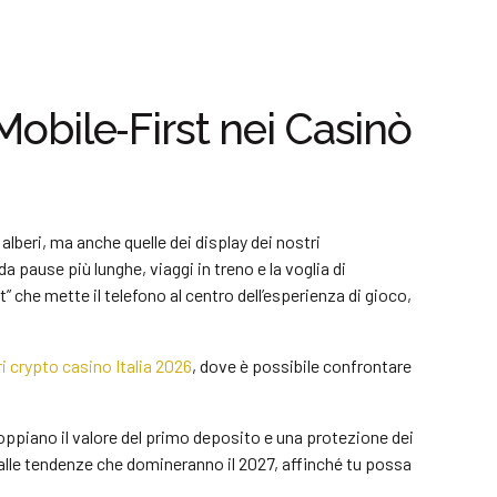
Mobile‑First nei Casinò
alberi, ma anche quelle dei display dei nostri
 pause più lunghe, viaggi in treno e la voglia di
 che mette il telefono al centro dell’esperienza di gioco,
ri crypto casino Italia 2026
, dove è possibile confrontare
oppiano il valore del primo deposito e una protezione dei
alle tendenze che domineranno il 2027, affinché tu possa