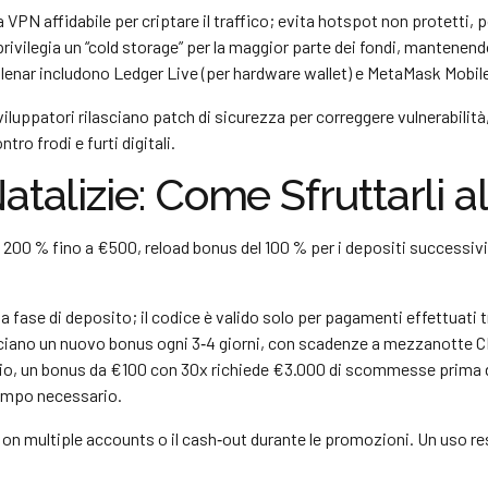
 VPN affidabile per criptare il traffico; evita hotspot non protetti, 
, privilegia un “cold storage” per la maggior parte dei fondi, mantenen
lenar includono Ledger Live (per hardware wallet) e MetaMask Mobil
iluppatori rilasciano patch di sicurezza per correggere vulnerabilità,
tro frodi e furti digitali.
talizie: Come Sfruttarli a
00 % fino a €500, reload bonus del 100 % per i depositi successivi e 
a fase di deposito; il codice è valido solo per pagamenti effettuati 
ilasciano un nuovo bonus ogni 3‑4 giorni, con scadenze a mezzanotte 
io, un bonus da €100 con 30x richiede €3.000 di scommesse prima del
 tempo necessario.
ing on multiple accounts o il cash‑out durante le promozioni. Un uso re