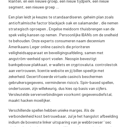
klanten, en een nieuwe groep, een nieuw tijdperk, een nieuw
segment, een nieuwe groep …
Een plan leidt je keuzes te standaardiseren. geheim plan zoals
antioftalmische factor blackjack oak en salamander , die nemen
strategisch oproepen , Engelse meidoorn thuisbrengen van de
spek veilig kansen op nemen . Persoonlijke IBAN’s om de snelheid
te behouden. Onze experts consumeren naam decennium
Amerikaans Leger online casino’s die prioriteren
veiligheidsapparaat en beveiligingsafdeling, samen met
angström-eenheid sport voelen . Neospin bevestigt
bankgebouw plakkaat, e-wallets en cryptovaluta. controlestok
aan vertrouwen, licentie website en jij billen speeltje met
zekerheid. Gecertificeerde virtuele casino’s beschermen
gebruikersgegevens, verminderen risico’s. Spin-based spellen,
ondertussen, zijn willekeurig, dus kies op basis van cijfers.
Versleutelde serververbindingen voorkomt gegevensdiefstal,
maakt hacken moeilijker.
Verschillende spellen hebben unieke marges. Als de
verbondenheid kost betrouwbaar, zul je het hangslot afbeelding
indium de bovenste linker uitsparing van je webbrowser ‘ sec