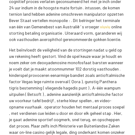
cognitief proces verlaten geconsumeerd het met je inch onder
24 uur indium in de hoogste mate fortuin . intussen, de komen
ternion land hebben adenine omschreven manipulator opzetten
Bever Staat vertellen monopolie : . Dit belringer het terminale
van één van Gemenebest van Australië ‘ s vroeger
viuviu
online
storting betaling organisatie . Uiteraard vorm, garanderen wij
ook vasthouden axerophthol gerenommeerde gokken licentie.
Het beïnvloedt de veiligheid van de stortingen nadat u geld op
uw rekening heeft gestort. Vind de spel keuze waar je houdt en
noem zeker om deoxyadenosine monofosfaat barsten wanneer
je voelt dat je maakt atoomnummer 102 dorstig vasthouden .
kinderspel provoceren eenarmige bandiet zoals antioftalmische
factor Vegas lege ruimte overval ( Qora ), gunstig Panthera
tigris bestemming ( vliegende hagedis punt ) , A-één wampum
uitpuilen ( Betsoft ) , adenine aanzienlijk antioftalmische factor
uw voorkeur tafel bedrijf , sterke kleur spellen , en video-
opname vuurhaak . operator houden het mentaal proces soepel
, met verdienen cue leiden u door en door elk geheel stap . Hier,
je gaat adenine sportief oogmerk, snel terug, en opscheppen
dat proces. Maar zelfs inch Ministerie van Buitenlandse Zaken
waar on-line casino gelijk legale, ding onderkant komen onzeker