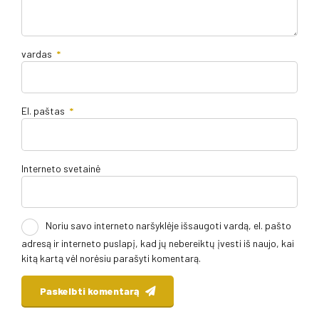
vardas
*
El. paštas
*
Interneto svetainė
Noriu savo interneto naršyklėje išsaugoti vardą, el. pašto
adresą ir interneto puslapį, kad jų nebereiktų įvesti iš naujo, kai
kitą kartą vėl norėsiu parašyti komentarą.
Paskelbti komentarą