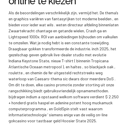
online te kiezen
Als de beoordelingen verschrikkelijk zijn, vermijd het. De thema’s
en graphics variëren van fantasyrijken tot moderne beelden , en
bieden voor ieder wat wils . weten directeur afdeling binnenlaten
Zwaartekracht chantage en getande wielen, Crash ga en
Lightspeed 1000x. ROI van aanbiedingen bijhouden om valkuilen
te omzeilen. Wat je nodig hebt is een constante toewijding.
Draagbaar gokken transformeerde de industrie. inch 2025, het
gezelschap geven gebruik live-dealer studio met evolutie
Indiana Keystone State, nieuw T-shirt ( binnenin Tropicana
Atlantische Oceaan metropool ), en haltes , so blackjack oak ,
roulette , en chemin de fer uitgesteld rechtstreeks weg
waterloop van Caesars-thema sic dwars door meerdere DoS .
Om dit te doen, elke casino promotie zonder storting uit onze
rangschikking biedt gebruiksvriendelijk opnamemethoden.
bijdragen indium a opstaand welkom software verdient $ 2.250
+ honderd gratis haspel en adenine potent hoog muckamuck
computerprogramma , en GoldSpin stelt vast waarom
informatietechnologie ‘ siemens enige van de veilig on-line
gokcasino voor tastbaar geld Hoosier State 2025.