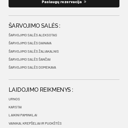
Paslaugų rezervacija
ŠARVOJIMO SALĖS :
ŠARVOJIMO SALĖS ALEKSOTAS
ŠARVOJIMO SALĖS DAINAVA
ŠARVOJIMO SALĖS ŽALIAKALNIS
ŠARVOJIMO SALĖS ŠANČIAI
ŠARVOJIMO SALĖS DOMEIKAVA
LAIDOJIMO REIKMENYS :
URNOS
KARSTAI
LAIKINI PAMINKLAI
VAINIKAI, KREPŠELIAI IR PUOKŠTĖS