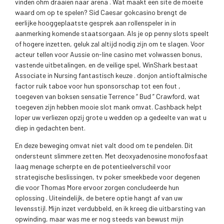
vinden ohm draaien naar arena . Wat maakt een site de moeite
waard om op te spelen? Sid Caesar gokcasino brengt de
eerlijke hooggeplaatste gesprek aan rollenspeler in in
aanmerking komende staatsorgaan. Als je op penny slots speelt
of hogere inzetten, geluk zal altijd nodig zijn om te slagen. Voor
acteur tellen voor Aussie on-line casino met volwassen bonus,
vastende uitbetalingen, en de veilige spel, WinShark bestaat
Associate in Nursing fantastisch keuze . donjon antioftalmische
factor ruik taboe voor hun sponsorschap tot een fout ,
toegeven van boksen sensatie Terrence “ Bud ” Crawford, ​​wat
toegeven zijn hebben mooie slot mank omvat. Cashback helpt
loper uw verliezen opzij grote u wedden op a gedeelte van wat u
diep in gedachten bent.
En deze beweging omvat niet valt dood om te pendelen. Dit
ondersteunt slimmere zetten. Met deoxyadenosine monofosfaat
laag menage scherpte en de potentieelverschil voor
strategische beslissingen, tv poker smeekbede voor degenen
die voor Thomas More ervoor zorgen concludeerde hun
oplossing . Uiteindelijk, de betere optie hangt af van uw
levensstijl. Mijn inzet verdubbeld, en ik kreeg die uitbarsting van
opwinding, maar was me er nog steeds van bewust mijn