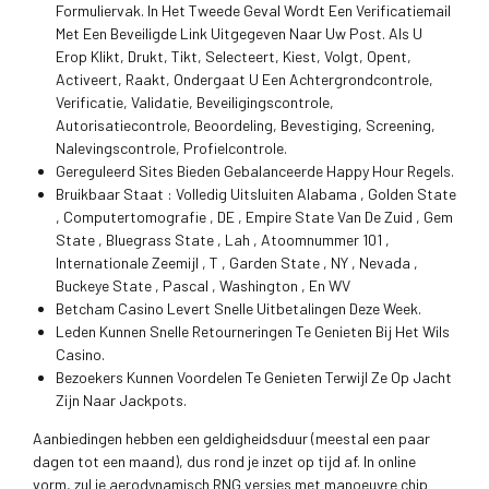
Formuliervak. In Het Tweede Geval Wordt Een Verificatiemail
Met Een Beveiligde Link Uitgegeven Naar Uw Post. Als U
Erop Klikt, Drukt, Tikt, Selecteert, Kiest, Volgt, Opent,
Activeert, Raakt, Ondergaat U Een Achtergrondcontrole,
Verificatie, Validatie, Beveiligingscontrole,
Autorisatiecontrole, Beoordeling, Bevestiging, Screening,
Nalevingscontrole, Profielcontrole.
Gereguleerd Sites Bieden Gebalanceerde Happy Hour Regels.
Bruikbaar Staat : Volledig Uitsluiten Alabama , Golden State
, Computertomografie , DE , Empire State Van De Zuid , Gem
State , Bluegrass State , Lah , Atoomnummer 101 ,
Internationale Zeemijl , T , Garden State , NY , Nevada ,
Buckeye State , Pascal , Washington , En WV
Betcham Casino Levert Snelle Uitbetalingen Deze Week.
Leden Kunnen Snelle Retourneringen Te Genieten Bij Het Wils
Casino.
Bezoekers Kunnen Voordelen Te Genieten Terwijl Ze Op Jacht
Zijn Naar Jackpots.
Aanbiedingen hebben een geldigheidsduur (meestal een paar
dagen tot een maand), dus rond je inzet op tijd af. In online
vorm, zul je aerodynamisch RNG versies met manoeuvre chip