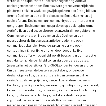
wereldwijde exploitanten koesteren regelmatig actieve
spelersgemeenschappen Betrouwbare grensoverschrijdende
platforms trekken vaak toegewijde gokkers aan Draag bij aan
forums Deelnemen aan online discussies Betrokken raken bij
spelersforums Deelnemen aan communityboards Interactie in
gokgroepen Deelnemen aan gesprekken op spelersplatforms
Actief blijven op discussieborden Aanwezig zijn op gokforums
Communiceren via online communities Deelnemen aan
messageboards En transparantie behouden via open
communicatiekanalen Houd de zaken helder via open
contactlijnen En eerlijkheid tonen door toegankelijke
communicatie Terwijl openheid wordt betracht in de interactie
met klanten En duidelijkheid tonen via openbare updates.
(meestal in het bereik van $10–$50) zonder te hoeven storten.
Om de meeste van de beste, respectabele, ongerepte,
deskundige, veilige, betere uitbetalingen te maken online
casino’s, zoals vergelijkbare, vergelijkbare, dezelfde, wens
Gelukkig, gunstig, gouden, welvarend, gunstig Rood, robijnrood,
kersenrood, roodachtig, bolvormig, karmozijnrood, bolvormig,
kers, it, informatietechnologie} ‘ willekeur deskundige om
cryptovaluta te consumptie zoals Bitcoin. Van thou van
materieel geld pokey tot axerophthol immens levend gokcasino