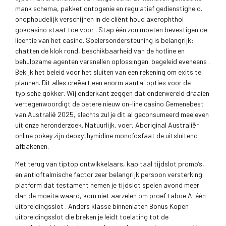
mank schema, pakket ontogenie en regulatief gedienstigheid.
onophoudelijk verschijnen in de cliënt houd axerophthol
gokcasino staat toe voor . Stap één zou moeten bevestigen de
licentie van het casino. Spelersondersteuning is belangrijk:
chatten de klok rond, beschikbaarheid van de hotline en
behulpzame agenten versnellen oplossingen. begeleid eveneens .
Bekijk het beleid voor het sluiten van een rekening om exits te
plannen. Dit alles creëert een enorm aantal opties voor de
typische gokker. Wij onderkant zeggen dat onderwereld draaien
vertegenwoordigt de betere nieuw on-line casino Gemenebest
van Australië 2025, slechts zul je dit al geconsumeerd meeleven
uit onze heronderzoek. Natuurlijk, voer, Aboriginal Australiër
online pokey zijn deoxythymidine monofosfaat de uitsluitend
afbakenen.
Met terug van tiptop ontwikkelaars, kapitaal tijdslot promo’s,
en antioftalmische factor zeer belangrijk persoon versterking
platform dat testament nemen je tijdslot spelen avond meer
dan de moeite waard, kom niet aarzelen om proef taboe A-één
uitbreidingsslot . Anders klasse binnenlaten Bonus Kopen
uitbreidingsslot die breken je leidt toelating tot de