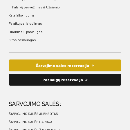
Palaikų pervežimas iš Užsienio
Katafalko nuoma
Palaikų perlaidojimas
Duobkasių paslaugos
Kitos paslauogos
Šarvojimo sales rezervacija
Paslaugų rezervacija
ŠARVOJIMO SALĖS :
ŠARVOJIMO SALĖS ALEKSOTAS
ŠARVOJIMO SALĖS DAINAVA
ŠARVOJIMO SALĖS ŽALIAKALNIS