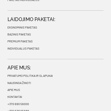
LAIDOJIMO PAKETAI:
EKONOMINIS PAKETAS
BAZINIS PAKETAS
PREMIUM PAKETAS
INDIVIDUALUS PAKETAS
APIE MUS:
PRIVATUMO POLITIKA IR SLAPUKAI
NAUDINGA ŽINOTI
APIE MUS
KONTAKTAI
+370 690 56000
+370 638 65688