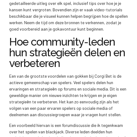
gedetailleerde uitleg over elk spel, inclusief tips over hoe je je
kansen kunt vergroten. Bovendien zijn er vaak video-tutorials
beschikbaar die je visueel kunnen helpen begrijpen hoe de spellen
werken. Neem de tijd om deze bronnen te verkennen, zodat je
goed voorbereid aan je gokavontuur kunt beginnen.
Hoe community-leden
hun strategieën delen en
verbeteren
Een van de grootste voordelen van gokken bij Corgi Bet is de
actieve gemeenschap van spelers. Veel spelers delen hun
ervaringen en strategieën op forums en sociale media. Dit is een
geweldige manier om nieuwe inzichten te krijgen en je eigen
strategieën te verbeteren. Het kan zo eenvoudig zijn als het
volgen van een paar ervaren spelers op sociale media of
deelnemen aan discussiegroepen waar je vragen kunt stellen.
Een voorbeeld hiervan is een forumdiscussie die ik tegenkwam
over het spelen van blackjack. Diverse leden deelden hun