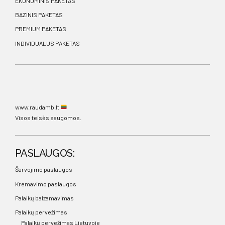
EKONOMINIS PAKETAS
BAZINIS PAKETAS
PREMIUM PAKETAS
INDIVIDUALUS PAKETAS
www.raudamb.lt
Visos teisės saugomos.
PASLAUGOS:
Šarvojimo paslaugos
Kremavimo paslaugos
Palaikų balzamavimas
Palaikų pervežimas
Palaikų pervežimas Lietuvoje