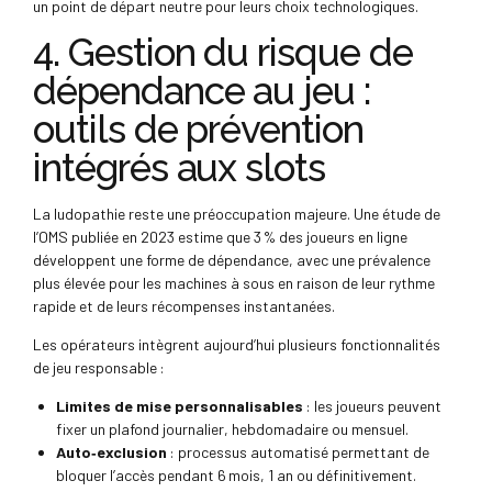
un point de départ neutre pour leurs choix technologiques.
4. Gestion du risque de
dépendance au jeu :
outils de prévention
intégrés aux slots
La ludopathie reste une préoccupation majeure. Une étude de
l’OMS publiée en 2023 estime que 3 % des joueurs en ligne
développent une forme de dépendance, avec une prévalence
plus élevée pour les machines à sous en raison de leur rythme
rapide et de leurs récompenses instantanées.
Les opérateurs intègrent aujourd’hui plusieurs fonctionnalités
de jeu responsable :
Limites de mise personnalisables
: les joueurs peuvent
fixer un plafond journalier, hebdomadaire ou mensuel.
Auto‑exclusion
: processus automatisé permettant de
bloquer l’accès pendant 6 mois, 1 an ou définitivement.