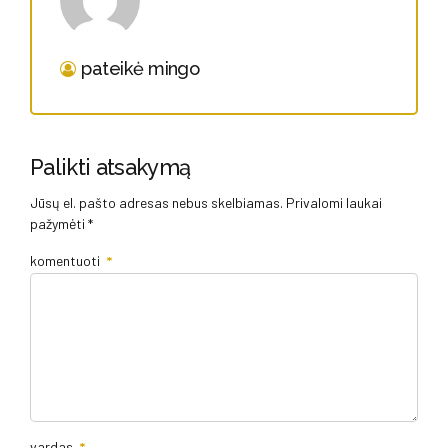
pateikė mingo
Palikti atsakymą
Jūsų el. pašto adresas nebus skelbiamas. Privalomi laukai
pažymėti *
komentuoti
*
vardas
*