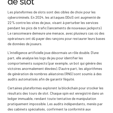
de slot
Les plateformes de slots sont des cibles de choix pour les
cybercriminels. En 2024, les attaques DDoS ont augmenté de
22 % contre les sites de jeux, visant à perturber les services
pendant les pics de trafic (lancements de nouveaux jackpots).
Le ransomware demeure une menace, avec plusieurs cas où des
opérateurs ont dû payer des rançons pour restaurer leurs bases
de données de joueurs.
L’intelligence artificielle joue désormais un rôle double. D’une
part, elle analyse les logs de jeu pour identifier les
comportements suspects (par exemple, un bot qui génère des
victoires anormalement élevées). D’autre part, les algorithmes
de génération de nombres aléatoires (RNG) sont soumis à des
audits automatisés afin de garantir l’équité.
Certaines plateformes explorent la blockchain pour stocker les
résultats des tours de slot. Chaque spin est enregistré dans un
ledger immuable, rendant toute tentative de manipulation
pratiquement impossible. Les audits indépendants, menés par
des cabinets spécialisés, confirment la conformité aux