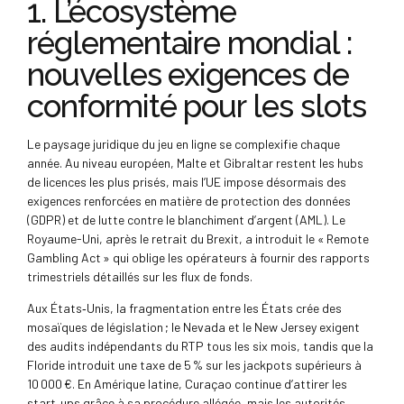
1. L’écosystème
réglementaire mondial :
nouvelles exigences de
conformité pour les slots
Le paysage juridique du jeu en ligne se complexifie chaque
année. Au niveau européen, Malte et Gibraltar restent les hubs
de licences les plus prisés, mais l’UE impose désormais des
exigences renforcées en matière de protection des données
(GDPR) et de lutte contre le blanchiment d’argent (AML). Le
Royaume-Uni, après le retrait du Brexit, a introduit le « Remote
Gambling Act » qui oblige les opérateurs à fournir des rapports
trimestriels détaillés sur les flux de fonds.
Aux États‑Unis, la fragmentation entre les États crée des
mosaïques de législation ; le Nevada et le New Jersey exigent
des audits indépendants du RTP tous les six mois, tandis que la
Floride introduit une taxe de 5 % sur les jackpots supérieurs à
10 000 €. En Amérique latine, Curaçao continue d’attirer les
start‑ups grâce à sa procédure allégée, mais les autorités