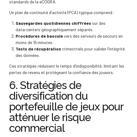
standards de la eCOGRA.
Un plan de continuité d’activité (PCA) typique comprend :
Sauvegardes quotidiennes chiffrées
sur des
data‑centers géographiquement séparés.
Procédures de bascule
vers des serveurs de secours en
moins de 15 minutes.
Tests de récupération
trimestriels pour valider l’intégrité
des données.
Ces stratégies réduisent le temps d’indisponibilité, limitant les
pertes de revenu et protégeant la confiance des joueurs.
6. Stratégies de
diversification du
portefeuille de jeux pour
atténuer le risque
commercial