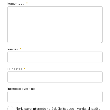
komentuoti
*
vardas
*
El. paštas
*
Interneto svetainė
Noriu savo interneto naršyklėje išsaugoti vardą, el. pašto