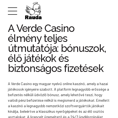
UNCATEGORIZED
A Verde Casino
élmény teljes
útmutatója: bónuszok,
élő játékok és
biztonságos fizetések
A Verde Casino egy magyar nyelvű online kaszinó, amely a hazai
játékosok igényeire szabott. A platform legnagyobb erőssége a
befizetés nélküli üdvözlő bónusz, amely lehetővé teszi, hogy
valódi pénz befizetése nélkül is megismerd a játékokat. Emellett
a kaszinó a legnagyobb nemzetközi szoftvergyártók játékait
kínálja, beleértve a klasszikus nyerőgépeket és az élő osztós
asztalokat. A licencelt üzemeltető és a 24/7 ügyfélszolgálat