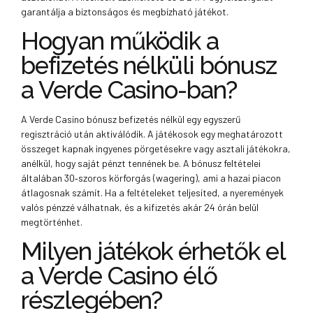
garantálja a biztonságos és megbízható játékot.
Hogyan működik a
befizetés nélküli bónusz
a Verde Casino-ban?
A Verde Casino bónusz befizetés nélkül egy egyszerű
regisztráció után aktiválódik. A játékosok egy meghatározott
összeget kapnak ingyenes pörgetésekre vagy asztali játékokra,
anélkül, hogy saját pénzt tennének be. A bónusz feltételei
általában 30‑szoros körforgás (wagering), ami a hazai piacon
átlagosnak számít. Ha a feltételeket teljesíted, a nyeremények
valós pénzzé válhatnak, és a kifizetés akár 24 órán belül
megtörténhet.
Milyen játékok érhetők el
a Verde Casino élő
részlegében?