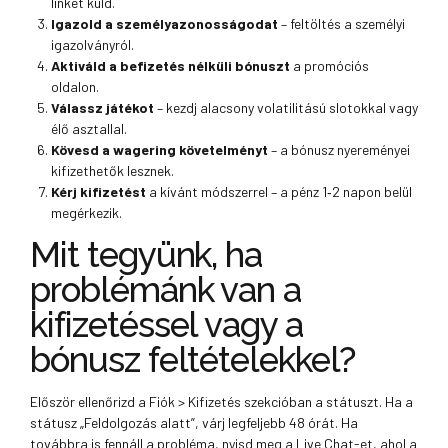
linket küld.
Igazold a személyazonosságodat
– feltöltés a személyi
igazolványról.
Aktiváld a befizetés nélküli bónuszt
a promóciós
oldalon.
Válassz játékot
– kezdj alacsony volatilitású slotokkal vagy
élő asztallal.
Kövesd a wagering követelményt
– a bónusz nyereményei
kifizethetők lesznek.
Kérj kifizetést
a kívánt módszerrel – a pénz 1‑2 napon belül
megérkezik.
Mit tegyünk, ha
problémánk van a
kifizetéssel vagy a
bónusz feltételekkel?
Először ellenőrizd a Fiók > Kifizetés szekcióban a státuszt. Ha a
státusz „Feldolgozás alatt”, várj legfeljebb 48 órát. Ha
továbbra is fennáll a probléma, nyisd meg a Live Chat-et, ahol a