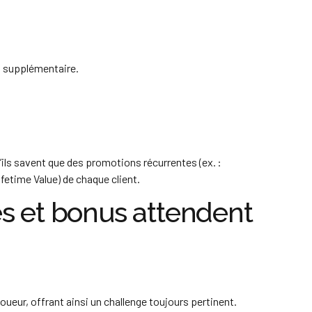
n supplémentaire.
ils savent que des promotions récurrentes (ex. :
fetime Value) de chaque client.
es et bonus attendent
ueur, offrant ainsi un challenge toujours pertinent.