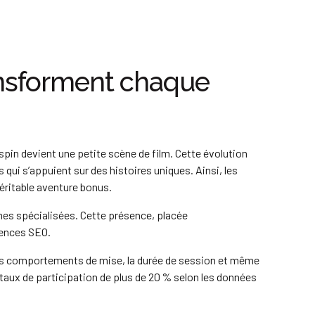
ansforment chaque
spin devient une petite scène de film. Cette évolution
s qui s’appuient sur des histoires uniques. Ainsi, les
éritable aventure bonus.
rmes spécialisées. Cette présence, placée
gences SEO.
 les comportements de mise, la durée de session et même
 taux de participation de plus de 20 % selon les données