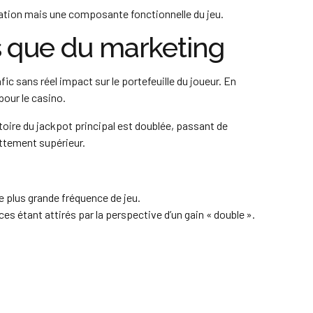
oration mais une composante fonctionnelle du jeu.
s que du marketing
ic sans réel impact sur le portefeuille du joueur. En
pour le casino.
oire du jackpot principal est doublée, passant de
ettement supérieur.
 plus grande fréquence de jeu.
 étant attirés par la perspective d’un gain « double ».