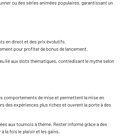
unner
ou des séries animées populaires, garantissant un
s en direct et des prix évolutifs.
ancement pour profiter de bonus de lancement.
u lié aux slots thématiques, contredisant le mythe selon
 les comportements de mise et permettent la mise en
urs des expériences plus riches et ouvrent la porte à des
diées aux tournois à thème. Rester informé grâce à des
a fois le plaisir et les gains.