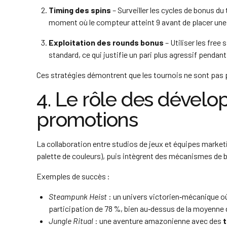
Timing des spins
– Surveiller les cycles de bonus du
moment où le compteur atteint 9 avant de placer un
Exploitation des rounds bonus
– Utiliser les fre
standard, ce qui justifie un pari plus agressif pendant
Ces stratégies démontrent que les tournois ne sont pas 
4. Le rôle des dévelo
promotions
La collaboration entre studios de jeux et équipes mark
palette de couleurs), puis intègrent des mécanismes de 
Exemples de succès :
Steampunk Heist
: un univers victorien‑mécanique o
participation de 78 %, bien au‑dessus de la moyenne d
Jungle Ritual
: une aventure amazonienne avec des
t