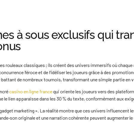
s à sous exclusifs qui tr
onus
es rouleaux classiques ; ils créent des univers immersifs où chaque 
e concurrence féroce et de fidéliser les joueurs grâce à des promotion
battant de nombreux tournois, transformant une simple partie en v
ancré
casino en ligne france
qui oriente les joueurs vers des platefo
e le lien apparaisse dans les 30 % du texte, conformément aux exi
n gadget marketing ». La réalité montre que ces univers influencent
 bande‑son originale et une narration cohérente peuvent augmenter le