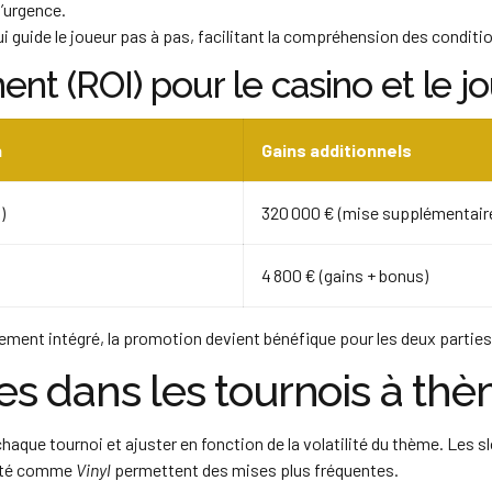
d’urgence.
i guide le joueur pas à pas, facilitant la compréhension des conditi
ent (ROI) pour le casino et le j
n
Gains additionnels
)
320 000 € (mise supplémentair
4 800 € (gains + bonus)
ement intégré, la promotion devient bénéfique pour les deux parties
es dans les tournois à thè
 chaque tournoi et ajuster en fonction de la volatilité du thème. Les 
ilité comme
Vinyl
permettent des mises plus fréquentes.