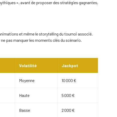
ythiques », avant de proposer des stratégies gagnantes,
s animations et même le storytelling du tournoi associé.
ur ne pas manquer les moments clés du scénario.
Volatilité
Jackpot
Moyenne
10 000 €
Haute
5 000 €
Basse
2 000 €