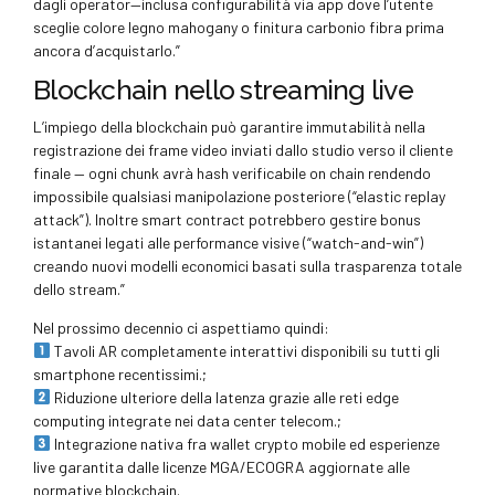
dagli operator​​—inclusa configurabilità via app dove l’utente
sceglie colore legno mahogany o finitura carbonio fibra prima
ancora d’acquistarlo.”
Blockchain nello streaming live
L’impiego della blockchain può garantire immutabilità nella
registrazione dei frame video inviati dallo studio verso il cliente
finale — ogni chunk avrà hash verificabile on chain rendendo
impossibile qualsiasi manipolazione posteriore (“elastic replay
attack”). Inoltre smart contract potrebbero gestire bonus
istantanei legati alle performance visive (“watch-and-win”)
creando nuovi modelli economici basati sulla trasparenza totale
dello stream.”
Nel prossimo decennio ci aspettiamo quindi:
Tavoli AR completamente interattivi disponibili su tutti gli
smartphone recentissimi.;
Riduzione ulteriore della latenza grazie alle reti edge
computing integrate nei data center telecom.;
Integrazione nativa fra wallet crypto mobile ed esperienze
live garantita dalle licenze MGA/ECOGRA aggiornate alle
normative blockchain.