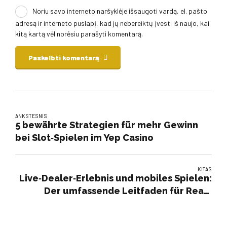
Noriu savo interneto naršyklėje išsaugoti vardą, el. pašto
adresą ir interneto puslapį, kad jų nebereiktų įvesti iš naujo, kai
kitą kartą vėl norėsiu parašyti komentarą.
Paskelbti komentarą
ANKSTESNIS
5 bewährte Strategien für mehr Gewinn
bei Slot‑Spielen im Yep Casino
KITAS
Live‑Dealer‑Erlebnis und mobiles Spielen:
Der umfassende Leitfaden für Realz
Casino