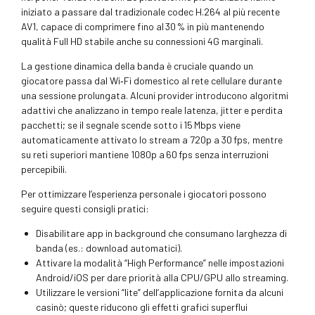
iniziato a passare dal tradizionale codec H.264 al più recente
AV1, capace di comprimere fino al 30 % in più mantenendo
qualità Full HD stabile anche su connessioni 4G marginali.
La gestione dinamica della banda è cruciale quando un
giocatore passa dal Wi‑Fi domestico al rete cellulare durante
una sessione prolungata. Alcuni provider introducono algoritmi
adattivi che analizzano in tempo reale latenza, jitter e perdita
pacchetti; se il segnale scende sotto i 15 Mbps viene
automaticamente attivato lo stream a 720p a 30 fps, mentre
su reti superiori mantiene 1080p a 60 fps senza interruzioni
percepibili.
Per ottimizzare l’esperienza personale i giocatori possono
seguire questi consigli pratici:
Disabilitare app in background che consumano larghezza di
banda (es.: download automatici).
Attivare la modalità “High Performance” nelle impostazioni
Android/iOS per dare priorità alla CPU/GPU allo streaming.
Utilizzare le versioni “lite” dell’applicazione fornita da alcuni
casinò; queste riducono gli effetti grafici superflui