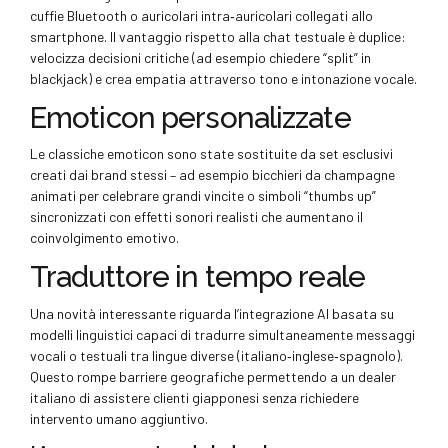
cuffie Bluetooth o auricolari intra‑auricolari collegati allo
smartphone. Il vantaggio rispetto alla chat testuale è duplice:
velocizza decisioni critiche (ad esempio chiedere “split” in
blackjack) e crea empatia attraverso tono e intonazione vocale.
Emoticon personalizzate
Le classiche emoticon sono state sostituite da set esclusivi
creati dai brand stessi – ad esempio bicchieri da champagne
animati per celebrare grandi vincite o simboli “thumbs up”
sincronizzati con effetti sonori realisti che aumentano il
coinvolgimento emotivo.
Traduttore in tempo reale
Una novità interessante riguarda l’integrazione AI basata su
modelli linguistici capaci di tradurre simultaneamente messaggi
vocali o testuali tra lingue diverse (italiano‑inglese‑spagnolo).
Questo rompe barriere geografiche permettendo a un dealer
italiano di assistere clienti giapponesi senza richiedere
intervento umano aggiuntivo.