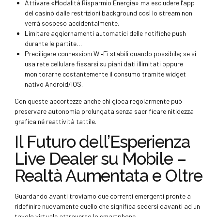
Attivare «Modalità Risparmio Energia» ma escludere l’app
del casinò dalle restrizioni background così lo stream non
verrà sospeso accidentalmente.
Limitare aggiornamenti automatici delle notifiche push
durante le partite…
Prediligere connessionı Wi‑Fi stabili quando possibile; se si
usa rete cellulare fissarsi su piani dati illimitati oppure
monitorarne costantemente il consumo tramite widget
nativo Android/iOS.
Con queste accortezze anche chi gioca regolarmente può
preservare autonomia prolungata senza sacrificare nitidezza
grafica né reattività tattile.
Il Futuro dell’Esperienza
Live Dealer su Mobile –
Realtà Aumentata e Oltre
Guardando avanti troviamo due correnti emergenti pronte a
ridefinire nuovamente quello che significa sedersi davanti ad un
tavolo virtuale attraverso lo smartphone.