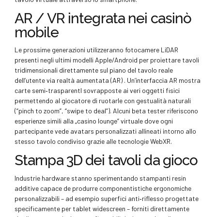
AR / VR integrata nei casinò
mobile
Le prossime generazioni utilizzeranno fotocamere LiDAR
presenti negli ultimi modelli Apple/Android per proiettare tavoli
tridimensionali direttamente sul piano del tavolo reale
dell’utente via realtà aumentata (AR) . Un’interfaccia AR mostra
carte semi‑trasparentI sovrapposte ai veri oggetti fisici
permettendo al giocatore di ruotarle con gestualità naturali
(“pinch to zoom”, “swipe to deal”). Alcuni beta tester riferiscono
esperienze simili alla „casino lounge” virtuale dove ogni
partecipante vede avatars personalizzati allineati intorno allo
stesso tavolo condiviso grazie alle tecnologie WebXR.
Stampa 3D dei tavoli da gioco
Industrie hardware stanno sperimentando stampanti resin
additive capace de produrre componentistiche ergonomiche
personalizzabili – ad esempio superfici anti‑riflesso progettate
specificamente per tablet widescreen – forniti direttamente