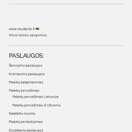
www.raudamb.lt
Visos teisės saugomos.
PASLAUGOS:
Šarvojimo paslaugos
Kremavimo paslaugos
Palaikų balzamavimas
Palaikų pervežimas
Palaikų pervežimas Lietuvoje
Palaikų pervežimas iš Užsienio
Katafalko nuoma
Palaikų perlaidojimas
Duobkasių paslaugos