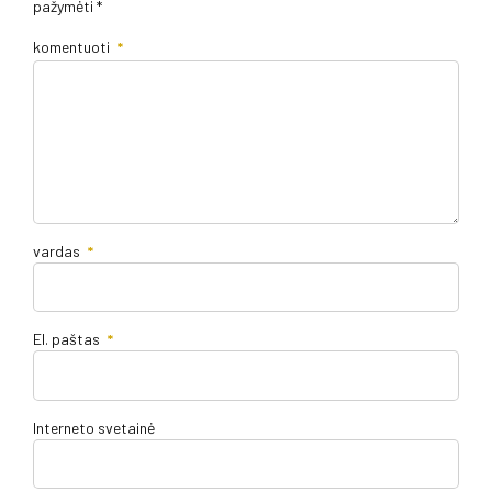
pažymėti *
komentuoti
*
vardas
*
El. paštas
*
Interneto svetainė