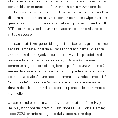
stanno evolvendo rapidamente per rispondere a due esigenze
contraddittorie: massima funzionalità e minimizzazione del
clutter visivo su schermi ridotti. Una tendenza dominante è l’uso
di menu a scomparsa attivabili con un semplice swipe laterale;
questi nascondono opzioni avanzate – impostazioni audio, filtri
RTP o cronologia delle puntate – lasciando spazio al tavolo
virtuale stesso.
I pulsanti tattili vengono ridisegnati con icone più grandi e aree
sensibili ampliate, così da evitare tocchi accidentali durante
una partita di blackjack o roulette dal vivo. La possibilità di
passare facilmente dalla modalità
portrait
a
landscape
permette al giocatore di scegliere se preferire una visuale più
ampia del dealer o uno spazio più ampio per le statistiche sullo
schermo laterale. Alcune app implementano anche la modalità
“night mode”, che riduce l’emissione luminosa e preserva la
durata della batteria nelle ore serali tipiche delle scommesse
high‑roller.
Un caso studio emblematico è rappresentato da “LivePlay
Deluxe”, vincitore del premio “Best Mobile UI” al Global Gaming
Expo 2023 (premio assegnato dall’associazione degli