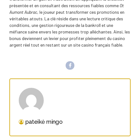
présentée et en consultant des ressources fiables comme
Ot
Aumont Aubrac
, le joueur peut transformer ces promotions en
véritables atouts. La clé réside dans une lecture critique des
conditions, une gestion rigoureuse de la bankroll et une
méfiance saine envers les promesses trop alléchantes. Ainsi, les
bonus deviennent un levier pour profiter pleinement du casino
argent réel tout en restant sur un site casino français fiable.
pateikė mingo