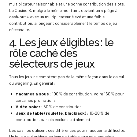
multiplicateur raisonnable et une bonne contribution des slots.
Le Casino B, malgré le même montant, devient un « piège à
cash‑out » avec un multiplicateur élevé et une faible
contribution, allongeant considérablement le temps de jeu
nécessaire.
4. Les jeux éligibles : le
rôle caché des
sélecteurs de jeux
Tous les jeux ne comptent pas de la même façon dans le calcul
du wagering. En général :
Machines à sous
: 100 % de contribution, voire 150 % pour
certaines promotions.
Vidéo poker
: 50 % de contribution.
Jeux de table (roulette, blackjack)
: 10‑20 % de
contribution, parfois exclues totalement.
Les casinos utilisent ces différences pour masquer la difficulté.
Un joueur qui préfère les jeux de table verra son wagering