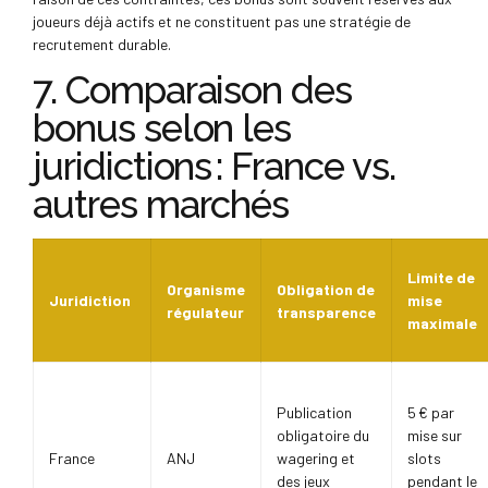
joueurs déjà actifs et ne constituent pas une stratégie de
recrutement durable.
7. Comparaison des
bonus selon les
juridictions : France vs.
autres marchés
Limite de
Organisme
Obligation de
Juridiction
mise
régulateur
transparence
maximale
Publication
5 € par
obligatoire du
mise sur
France
ANJ
wagering et
slots
des jeux
pendant le