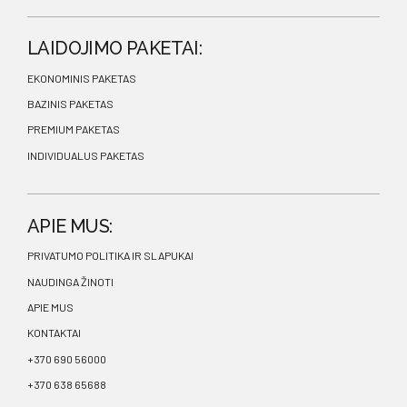
LAIDOJIMO PAKETAI:
EKONOMINIS PAKETAS
BAZINIS PAKETAS
PREMIUM PAKETAS
INDIVIDUALUS PAKETAS
APIE MUS:
PRIVATUMO POLITIKA IR SLAPUKAI
NAUDINGA ŽINOTI
APIE MUS
KONTAKTAI
+370 690 56000
+370 638 65688