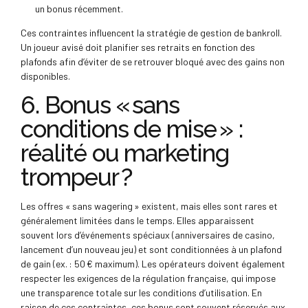
un bonus récemment.
Ces contraintes influencent la stratégie de gestion de bankroll.
Un joueur avisé doit planifier ses retraits en fonction des
plafonds afin d’éviter de se retrouver bloqué avec des gains non
disponibles.
6. Bonus « sans
conditions de mise » :
réalité ou marketing
trompeur ?
Les offres « sans wagering » existent, mais elles sont rares et
généralement limitées dans le temps. Elles apparaissent
souvent lors d’événements spéciaux (anniversaires de casino,
lancement d’un nouveau jeu) et sont conditionnées à un plafond
de gain (ex. : 50 € maximum). Les opérateurs doivent également
respecter les exigences de la régulation française, qui impose
une transparence totale sur les conditions d’utilisation. En
raison de ces contraintes, ces bonus sont souvent réservés aux