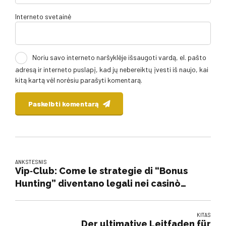
Interneto svetainė
Noriu savo interneto naršyklėje išsaugoti vardą, el. pašto
adresą ir interneto puslapį, kad jų nebereiktų įvesti iš naujo, kai
kitą kartą vėl norėsiu parašyti komentarą.
Paskelbti komentarą
ANKSTESNIS
Vip‑Club: Come le strategie di “Bonus
Hunting” diventano legali nei casinò
online estivi
KITAS
Der ultimative Leitfaden für