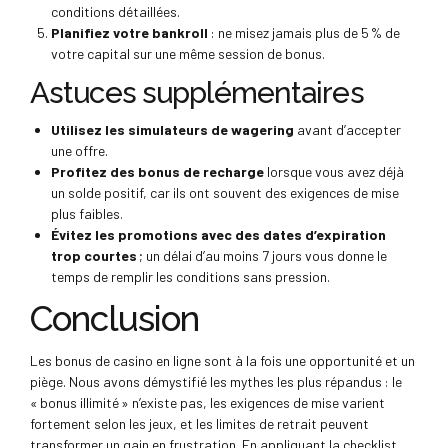
conditions détaillées.
Planifiez votre bankroll
: ne misez jamais plus de 5 % de
votre capital sur une même session de bonus.
Astuces supplémentaires
Utilisez les simulateurs de wagering
avant d’accepter
une offre.
Profitez des bonus de recharge
lorsque vous avez déjà
un solde positif, car ils ont souvent des exigences de mise
plus faibles.
Évitez les promotions avec des dates d’expiration
trop courtes
; un délai d’au moins 7 jours vous donne le
temps de remplir les conditions sans pression.
Conclusion
Les bonus de casino en ligne sont à la fois une opportunité et un
piège. Nous avons démystifié les mythes les plus répandus : le
« bonus illimité » n’existe pas, les exigences de mise varient
fortement selon les jeux, et les limites de retrait peuvent
transformer un gain en frustration. En appliquant la checklist