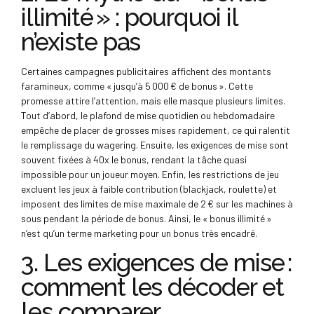
illimité » : pourquoi il
n’existe pas
Certaines campagnes publicitaires affichent des montants
faramineux, comme « jusqu’à 5 000 € de bonus ». Cette
promesse attire l’attention, mais elle masque plusieurs limites.
Tout d’abord, le plafond de mise quotidien ou hebdomadaire
empêche de placer de grosses mises rapidement, ce qui ralentit
le remplissage du wagering. Ensuite, les exigences de mise sont
souvent fixées à 40x le bonus, rendant la tâche quasi
impossible pour un joueur moyen. Enfin, les restrictions de jeu
excluent les jeux à faible contribution (blackjack, roulette) et
imposent des limites de mise maximale de 2 € sur les machines à
sous pendant la période de bonus. Ainsi, le « bonus illimité »
n’est qu’un terme marketing pour un bonus très encadré.
3. Les exigences de mise :
comment les décoder et
les comparer