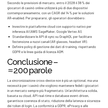
Secondo le previsioni di mercato, entro il 2028 il 38 % dei
giocatori di casinò online utilizzerà più di due dispositivi
contemporaneamente, con un CAGR del 14 % per le soluzioni
AR‑enabled. Per prepararsi, gli operatori dovrebbero:
Investire in piattaforme cloud con supporto nativo per
inferenza AI (AWS SageMaker, Google Vertex AI).
Standardizzare le API di sync su GraphQL per facilitare
l’estensione a nuovi canali (AR glasses, headset VR).
Definire policy di gestione dei dati di training, rispettando
GDPR e le linee guida di licenza ADM.
Conclusione –
≈ 200 parole
La sincronizzazione cross‑device non è più un optional, ma una
necessità per i casinò che vogliono mantenere fedeli i giocatori
in un mercato sempre più fragmentato. Un’architettura solida,
basata su cloud, API real‑time e database event‑driven,
garantisce coerenza di stato, riduzione della latenza e sicurezza
dei token di login. La conformità a GDPR, ePrivacy e alle