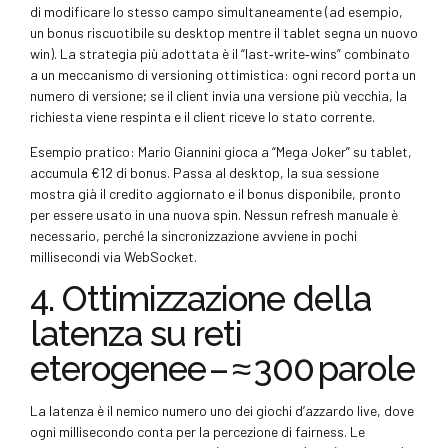
di modificare lo stesso campo simultaneamente (ad esempio,
un bonus riscuotibile su desktop mentre il tablet segna un nuovo
win). La strategia più adottata è il “last‑write‑wins” combinato
a un meccanismo di versioning ottimistica: ogni record porta un
numero di versione; se il client invia una versione più vecchia, la
richiesta viene respinta e il client riceve lo stato corrente.
Esempio pratico: Mario Giannini gioca a “Mega Joker” su tablet,
accumula €12 di bonus. Passa al desktop, la sua sessione
mostra già il credito aggiornato e il bonus disponibile, pronto
per essere usato in una nuova spin. Nessun refresh manuale è
necessario, perché la sincronizzazione avviene in pochi
millisecondi via WebSocket.
4. Ottimizzazione della
latenza su reti
eterogenee – ≈ 300 parole
La latenza è il nemico numero uno dei giochi d’azzardo live, dove
ogni millisecondo conta per la percezione di fairness. Le