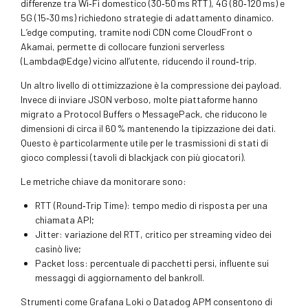
differenze tra Wi‑Fi domestico (30‑50 ms RTT), 4G (80‑120 ms) e
5G (15‑30 ms) richiedono strategie di adattamento dinamico.
L’edge computing, tramite nodi CDN come CloudFront o
Akamai, permette di collocare funzioni serverless
(Lambda@Edge) vicino all’utente, riducendo il round‑trip.
Un altro livello di ottimizzazione è la compressione dei payload.
Invece di inviare JSON verboso, molte piattaforme hanno
migrato a Protocol Buffers o MessagePack, che riducono le
dimensioni di circa il 60 % mantenendo la tipizzazione dei dati.
Questo è particolarmente utile per le trasmissioni di stati di
gioco complessi (tavoli di blackjack con più giocatori).
Le metriche chiave da monitorare sono:
RTT (Round‑Trip Time): tempo medio di risposta per una
chiamata API;
Jitter: variazione del RTT, critico per streaming video dei
casinò live;
Packet loss: percentuale di pacchetti persi, influente sui
messaggi di aggiornamento del bankroll.
Strumenti come Grafana Loki o Datadog APM consentono di