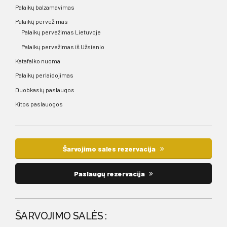
Palaikų balzamavimas
Palaikų pervežimas
Palaikų pervežimas Lietuvoje
Palaikų pervežimas iš Užsienio
Katafalko nuoma
Palaikų perlaidojimas
Duobkasių paslaugos
Kitos paslauogos
Šarvojimo sales rezervacija
Paslaugų rezervacija
ŠARVOJIMO SALĖS :