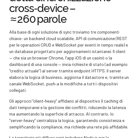
cross‑device –
≈ 260 parole
Alla base di ogni soluzione di sync troviamo tre componenti
chiave: un backend cloud scalabile, API di comunicazione (REST
per le operazioni CRUD e WebSocket per eventi in tempo reale) e
un database progettato per aggiornamenti istantanei. Il client
— che sia un browser Chrome, l’app iOS di un casinò o la
dashboard di una console — invia richieste di stato (ad esempio
“credito attuale”) al server tramite endpoint HTTPS. Il server
elabora la logica di business, aggiorna il datastore e, tramite un
canale WebSocket, push‑a le modifiche a tutti i dispositivi
collegati.
Gli approcci “client‑heavy” affidano al dispositivo il caching di
dati temporanei e la gestione dei conflitti, riducendo la latenza
ma aumentando la superficie di attacco. Al contrario, lo
“server‑heavy” centralizza la logica, garantendo consistenza e
semplificando la compliance, ma richiede una rete più affidabile.
Le tecnologie più diffuse oggi includono Node.js per la