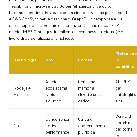
flessibilità di micro‑servizi, Go per l’efficienza di calcolo,
Firebase Realtime Database per la sincronizzazione push‑based
e AWS AppSync per la gestione di GraphQL in tempo reale. La
scelta dipende dal volume di transazioni (un casinò con RTP
medio del 96 % può gestire milioni di scommesse al giorno) e dal
livello di personalizzazione richiesto.
Tipico uso
Tecnologia
Pro
Contro
in
gambling
Ampio
Consumo di
API REST
Node.js +
ecosistema,
memoria
per
Express
rapido
elevato sotto
cataloghi d
sviluppo
carico
slot
Servizi di
Concorrenza
Curva di
matching
Go
nativa,
apprendimento
per tornei
performance
più ripida
live