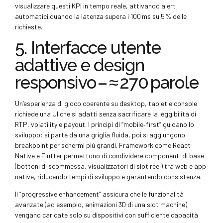
visualizzare questi KPI in tempo reale, attivando alert
automatici quando la latenza supera i 100 ms su 5 % delle
richieste.
5. Interfacce utente
adattive e design
responsivo – ≈ 270 parole
Un’esperienza di gioco coerente su desktop, tablet e console
richiede una UI che si adatti senza sacrificare la leggibilità di
RTP, volatility e payout. I principi di “mobile‑first” guidano lo
sviluppo: si parte da una griglia fluida, poi si aggiungono
breakpoint per schermi più grandi. Framework come React
Native e Flutter permettono di condividere componenti di base
(bottoni di scommessa, visualizzatori di slot reel) tra web e app
native, riducendo tempi di sviluppo e garantendo consistenza.
Il “progressive enhancement” assicura che le funzionalità
avanzate (ad esempio, animazioni 3D di una slot machine)
vengano caricate solo su dispositivi con sufficiente capacità