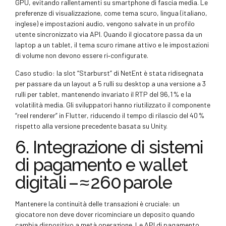
GPU, evitando rallentamenti su smartphone di fascia media. Le
preferenze di visualizzazione, come tema scuro, lingua (italiano,
inglese) e impostazioni audio, vengono salvate in un profilo
utente sincronizzato via API. Quando il giocatore passa da un
laptop a un tablet, il tema scuro rimane attivo e le impostazioni
di volume non devono essere ri‑configurate.
Caso studio: la slot “Starburst” di NetEnt è stata ridisegnata
per passare da un layout a 5 rulli su desktop a una versione a 3
rulli per tablet, mantenendo invariato il RTP del 96,1 % e la
volatilità media. Gli sviluppatori hanno riutilizzato il componente
“reel renderer” in Flutter, riducendo il tempo di rilascio del 40 %
rispetto alla versione precedente basata su Unity.
6. Integrazione di sistemi
di pagamento e wallet
digitali – ≈ 260 parole
Mantenere la continuità delle transazioni è cruciale: un
giocatore non deve dover ricominciare un deposito quando
cambia dispositivo a metà operazione. Le API di pagamento