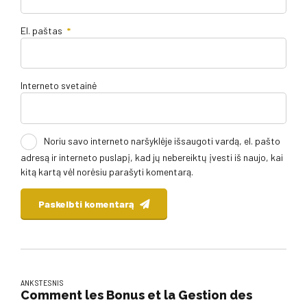
El. paštas
*
Interneto svetainė
Noriu savo interneto naršyklėje išsaugoti vardą, el. pašto
adresą ir interneto puslapį, kad jų nebereiktų įvesti iš naujo, kai
kitą kartą vėl norėsiu parašyti komentarą.
Paskelbti komentarą
ANKSTESNIS
Comment les Bonus et la Gestion des