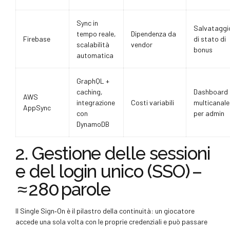
Sync in
Salvataggi
tempo reale,
Dipendenza da
Firebase
di stato di
scalabilità
vendor
bonus
automatica
GraphQL +
caching,
Dashboard
AWS
integrazione
Costi variabili
multicanale
AppSync
con
per admin
DynamoDB
2. Gestione delle sessioni
e del login unico (SSO) –
≈ 280 parole
Il Single Sign‑On è il pilastro della continuità: un giocatore
accede una sola volta con le proprie credenziali e può passare