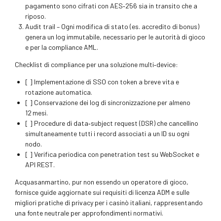
pagamento sono cifrati con AES‑256 sia in transito che a
riposo.
Audit trail – Ogni modifica di stato (es. accredito di bonus)
genera un log immutabile, necessario per le autorità di gioco
e per la compliance AML.
Checklist di compliance per una soluzione multi‑device:
[ ] Implementazione di SSO con token a breve vita e
rotazione automatica.
[ ] Conservazione dei log di sincronizzazione per almeno
12 mesi.
[ ] Procedure di data‑subject request (DSR) che cancellino
simultaneamente tutti i record associati a un ID su ogni
nodo.
[ ] Verifica periodica con penetration test su WebSocket e
API REST.
Acquasanmartino, pur non essendo un operatore di gioco,
fornisce guide aggiornate sui requisiti di licenza ADM e sulle
migliori pratiche di privacy per i casinò italiani, rappresentando
una fonte neutrale per approfondimenti normativi.