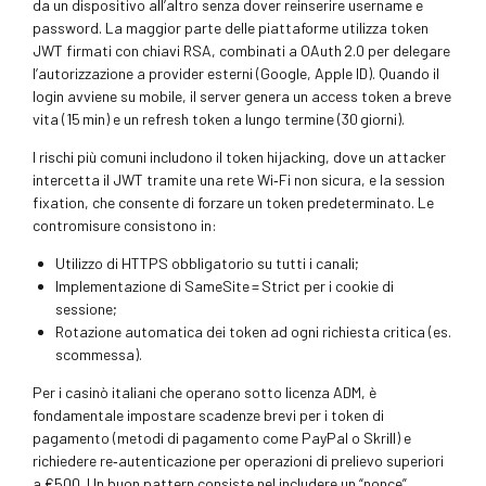
da un dispositivo all’altro senza dover reinserire username e
password. La maggior parte delle piattaforme utilizza token
JWT firmati con chiavi RSA, combinati a OAuth 2.0 per delegare
l’autorizzazione a provider esterni (Google, Apple ID). Quando il
login avviene su mobile, il server genera un access token a breve
vita (15 min) e un refresh token a lungo termine (30 giorni).
I rischi più comuni includono il token hijacking, dove un attacker
intercetta il JWT tramite una rete Wi‑Fi non sicura, e la session
fixation, che consente di forzare un token predeterminato. Le
contromisure consistono in:
Utilizzo di HTTPS obbligatorio su tutti i canali;
Implementazione di SameSite = Strict per i cookie di
sessione;
Rotazione automatica dei token ad ogni richiesta critica (es.
scommessa).
Per i casinò italiani che operano sotto licenza ADM, è
fondamentale impostare scadenze brevi per i token di
pagamento (metodi di pagamento come PayPal o Skrill) e
richiedere re‑autenticazione per operazioni di prelievo superiori
a €500. Un buon pattern consiste nel includere un “nonce”