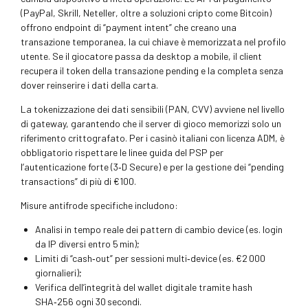
(PayPal, Skrill, Neteller, oltre a soluzioni cripto come Bitcoin)
offrono endpoint di “payment intent” che creano una
transazione temporanea, la cui chiave è memorizzata nel profilo
utente. Se il giocatore passa da desktop a mobile, il client
recupera il token della transazione pending e la completa senza
dover reinserire i dati della carta.
La tokenizzazione dei dati sensibili (PAN, CVV) avviene nel livello
di gateway, garantendo che il server di gioco memorizzi solo un
riferimento crittografato. Per i casinò italiani con licenza ADM, è
obbligatorio rispettare le linee guida del PSP per
l’autenticazione forte (3‑D Secure) e per la gestione dei “pending
transactions” di più di €100.
Misure antifrode specifiche includono:
Analisi in tempo reale dei pattern di cambio device (es. login
da IP diversi entro 5 min);
Limiti di “cash‑out” per sessioni multi‑device (es. €2 000
giornalieri);
Verifica dell’integrità del wallet digitale tramite hash
SHA‑256 ogni 30 secondi.