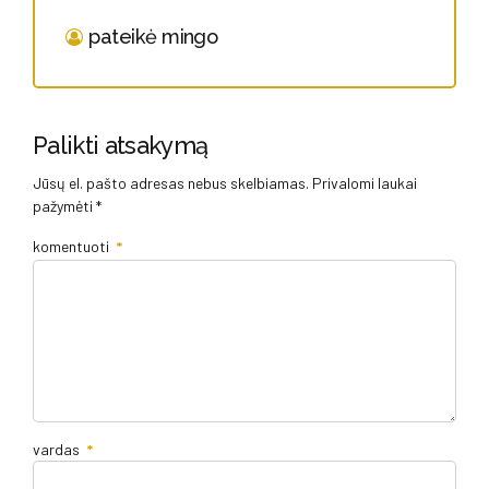
pateikė mingo
Palikti atsakymą
Jūsų el. pašto adresas nebus skelbiamas. Privalomi laukai
pažymėti *
komentuoti
*
vardas
*