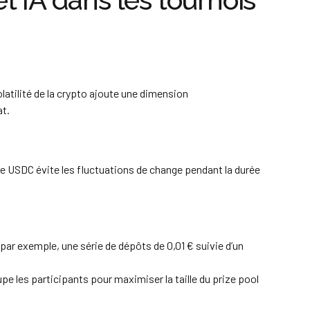
latilité de la crypto ajoute une dimension
at.
lise USDC évite les fluctuations de change pendant la durée
r exemple, une série de dépôts de 0,01 € suivie d’un
upe les participants pour maximiser la taille du prize pool