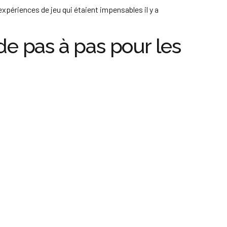
expériences de jeu qui étaient impensables il y a
ide pas à pas pour les