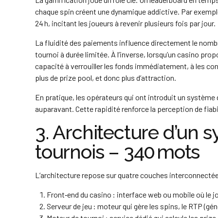
chaque spin créent une dynamique addictive. Par exemple, 
24 h, incitant les joueurs à revenir plusieurs fois par jour.
La fluidité des paiements influence directement le nombre
tournoi à durée limitée. À l’inverse, lorsqu’un casino pr
capacité à verrouiller les fonds immédiatement, à les conv
plus de prize pool, et donc plus d’attraction.
En pratique, les opérateurs qui ont introduit un système
auparavant. Cette rapidité renforce la perception de fiabil
3. Architecture d’un 
tournois – 340 mots
L’architecture repose sur quatre couches interconnectée
Front‑end du casino : interface web ou mobile où le jo
Serveur de jeu : moteur qui gère les spins, le RTP (gé
Moteur de tournoi : service dédié qui calcule les prize