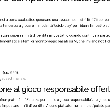
ornei a tema scolastico generano una spesa media di €15‑€25 per part
una tendenza a giocare in modalità “quick‑play” per ridurre l’impatto s
tore supera i limiti di perdita impostati o quando continua a partec
lementato sistemi di monitoraggio basati su AI, che inviano notifich
e (es. €20).
get settimanale.
ne al gioco responsabile offert
inar gratuiti su “Finanza personale e gioco responsabile”. Le guide sc
 impostare limiti di perdita. Alcune piattaforme hanno stipulato pa