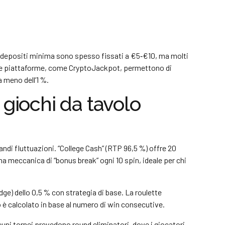
. I depositi minima sono spesso fissati a €5‑€10, ma molti
une piattaforme, come CryptoJackpot, permettono di
 meno dell’1 %.
 giochi da tavolo
ndi fluttuazioni. “College Cash” (RTP 96,5 %) offre 20
na meccanica di “bonus break” ogni 10 spin, ideale per chi
dge) dello 0,5 % con strategia di base. La roulette
 è calcolato in base al numero di win consecutive.
cuni tornei prevedono round eliminatori, dove i giocatori