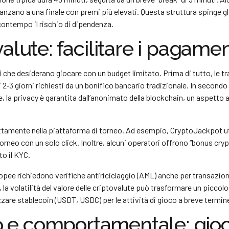
anzano a una finale con premi più elevati. Questa struttura spinge gli
 contempo il rischio di dipendenza.
ovalute: facilitare i pagame
ti che desiderano giocare con un budget limitato. Prima di tutto, le
2‑3 giorni richiesti da un bonifico bancario tradizionale. In secondo 
 la privacy è garantita dall’anonimato della blockchain, un aspetto 
irettamente nella piattaforma di torneo. Ad esempio, CryptoJackpot u
orneo con un solo click. Inoltre, alcuni operatori offrono “bonus cryp
to il KYC.
opee richiedono verifiche antiriciclaggio (AML) anche per transazioni
, la volatilità del valore delle criptovalute può trasformare un picco
zzare stablecoin (USDT, USDC) per le attività di gioco a breve termin
o e comportamentale: gioco