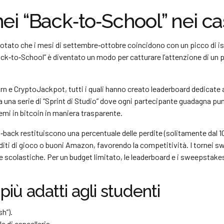
nei “Back‑to‑School” nei ca
otato che i mesi di settembre‑ottobre coincidono con un picco di isc
“Back‑to‑School” è diventato un modo per catturare l’attenzione di u
rn e CryptoJackpot, tutti i quali hanno creato leaderboard dedicate 
na serie di “Sprint di Studio” dove ogni partecipante guadagna punti
emi in bitcoin in maniera trasparente.
cash‑back restituiscono una percentuale delle perdite (solitamente dal 
diti di gioco o buoni Amazon, favorendo la competitività. I tornei sw
scolastiche. Per un budget limitato, le leaderboard e i sweepstakes ri
più adatti agli studenti
h”).
le di cancelleria.