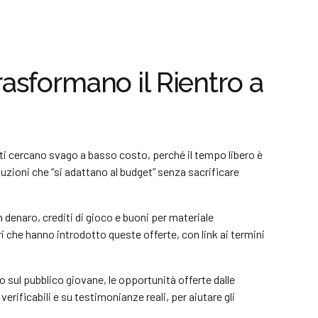
asformano il Rientro a
denti cercano svago a basso costo, perché il tempo libero è
uzioni che “si adattano al budget” senza sacrificare
denaro, crediti di gioco e buoni per materiale
 che hanno introdotto queste offerte, con link ai termini
o sul pubblico giovane, le opportunità offerte dalle
verificabili e su testimonianze reali, per aiutare gli