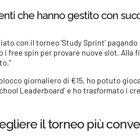
enti che hanno gestito con succ
iziato con il torneo ‘Study Sprint’ pagand
to i free spin per provare nuove slot. All
to.”
l blocco giornaliero di €15, ho potuto gio
hool Leaderboard’ e ho trasformato i credi
gliere il torneo più conve