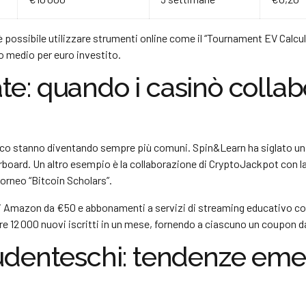
 è possibile utilizzare strumenti online come il “Tournament EV Calcul
no medio per euro investito.
ate: quando i casinò coll
stico stanno diventando sempre più comuni. Spin&Learn ha siglato un 
eaderboard. Un altro esempio è la collaborazione di CryptoJackpot con 
torneo “Bitcoin Scholars”.
 Amazon da €50 e abbonamenti a servizi di streaming educativo co
e 12 000 nuovi iscritti in un mese, fornendo a ciascuno un coupon da 
studenteschi: tendenze eme