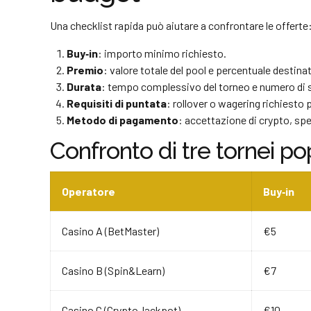
Una checklist rapida può aiutare a confrontare le offerte
Buy‑in
: importo minimo richiesto.
Premio
: valore totale del pool e percentuale destinat
Durata
: tempo complessivo del torneo e numero di 
Requisiti di puntata
: rollover o wagering richiesto p
Metodo di pagamento
: accettazione di crypto, sp
Confronto di tre tornei po
Operatore
Buy‑in
Casino A (BetMaster)
€5
Casino B (Spin&Learn)
€7
Casino C (CryptoJackpot)
€10