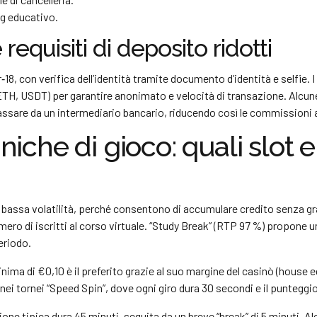
g educativo.
 requisiti di deposito ridotti
‑18, con verifica dell’identità tramite documento d’identità e selfie
ETH, USDT) per garantire anonimato e velocità di transazione. Alc
assare da un intermediario bancario, riducendo così le commissioni a
niche di gioco: quali slot e
a bassa volatilità, perché consentono di accumulare credito senza gra
ero di iscritti al corso virtuale. “Study Break” (RTP 97 %) propone u
eriodo.
inima di €0,10 è il preferito grazie al suo margine del casinò (house e
i tornei “Speed Spin”, dove ogni giro dura 30 secondi e il punteggio
ne tipica dura 45 minuti, seguita da un breve “break” di 5 minuti. Al