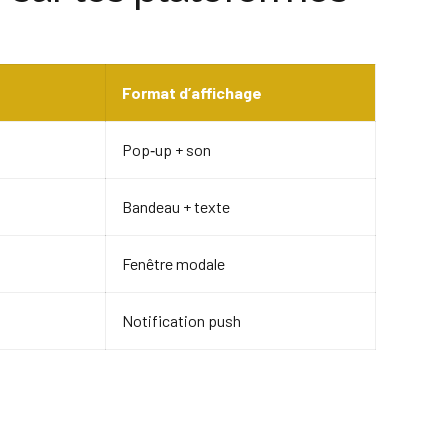
Format d’affichage
Pop‑up + son
Bandeau + texte
Fenêtre modale
Notification push