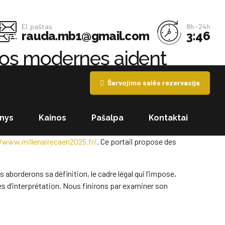
El. paštas
8h -24h
rauda.mb1@gmail.com
3:46
nos modernes aident
Šarvojimo salės rezervacija
nscrit dans la logique du jeu responsable : en
nys
Kainos
Pašalpa
Kontaktai
/www.millenairecaen2025.fr/
. Ce portail propose des
aborderons sa définition, le cadre légal qui l’impose,
es d’interprétation. Nous finirons par examiner son