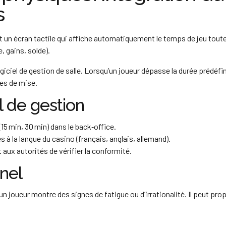
s
un écran tactile qui affiche automatiquement le temps de jeu toutes
, gains, solde).
iciel de gestion de salle. Lorsqu’un joueur dépasse la durée prédéfini
tes de mise.
l de gestion
(15 min, 30 min) dans le back‑office.
à la langue du casino (français, anglais, allemand).
 aux autorités de vérifier la conformité.
nnel
’un joueur montre des signes de fatigue ou d’irrationalité. Il peut pr