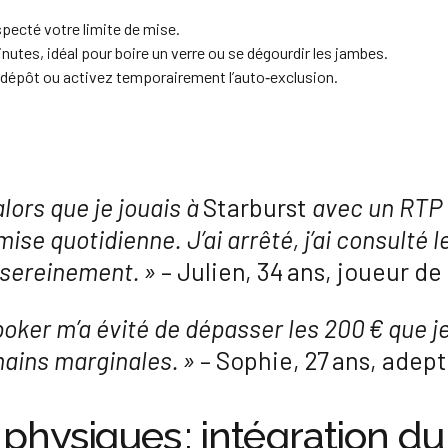
especté votre limite de mise.
nutes, idéal pour boire un verre ou se dégourdir les jambes.
de dépôt ou activez temporairement l’auto‑exclusion.
alors que je jouais à
Starburst
avec un RTP 
mise quotidienne. J’ai arrêté, j’ai consulté le
s sereinement. »
– Julien, 34 ans, joueur de
poker m’a évité de dépasser les 200 € que j
mains marginales. »
– Sophie, 27 ans, adept
 physiques : intégration du