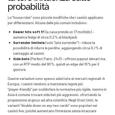
probabilità
Le “house rules” sono piccole modifiche che i casinò applicano
per differenziarsi. Alcune delle più comuni includono:
Dealer hits soft 17
(la casa prende un 17 morbido) –
aumenta l’edge di circa 0,2 % al blackjack.
Surrender limitata
(solo “late surrender”) – riduce la
possibilità di ridurre le perdite, aggiungendo circa 0,1 % di
vantaggio al casinò.
Side bets
(Perfect Pairs, 21+3) – offrono payout elevati ma
con un RTP medio del 90 %, quindi un edge del 10 % per il
gestore.
Queste variazioni sono spesso adattate ai mercati regionali. In
Europa, i casinò tendono a mantenere regole più
“player‑friendly” per soddisfare le normative più rigide, mentre in
Asia è comune trovare side bet più aggressivi, sfruttando la
propensione al gioco ad alta volatilità. Negli Stati Uniti, le
varianti “double down on any two cards” sono popolari nei
casinò live, poiché aumentano l’interesse senza intaccare