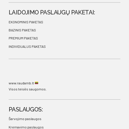
LAIDOJIMO PASLAUGŲ PAKETAI:
EKONOMINIS PAKETAS
BAZINIS PAKETAS
PREMIUM PAKETAS
INDIVIDUALUS PAKETAS
www.raudamb.lt
Visos teisės saugomos.
PASLAUGOS:
Šarvojimo paslaugos
Kremavimo paslaugos