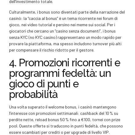
dell’investimento totale.
Culturalmente, i bonus sono diventati parte della narrazione del
casinò: la “caccia al bonus” è un tema ricorrente nei forum di
gioco, nei video tutorial e persino nei meme sui social. Per i
giocatori che cercano un “casino senza documenti”, i bonus
senza KYC (no KYC casino) rappresentano un modo rapido per
provare la piattaforma, ma spesso includono turnover più alti
per compensare il rischio ridotto per il gestore.
4. Promozioni ricorrenti e
programmi fedeltà: un
gioco di punti e
probabilità
Una volta superato il welcome bonus, i casinò mantengono
l’interesse con promozioni settimanali: cashback del 10 % su
perdite nette, reload bonus 50 % fino a €100, tornei con prize
pool. Queste offerte si traducono in punti fedeltà, che possono
essere scambiati per crediti o per upgrade di livello VIP.