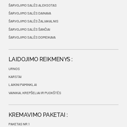
ŠARVOJIMO SALĖS ALEKSOTAS
ŠARVOJIMO SALĖS DAINAVA
ŠARVOJIMO SALĖS ŽALIAKALNIS
ŠARVOJIMO SALĖS ŠANČIAI
ŠARVOJIMO SALĖS DOMEIKAVA
LAIDOJIMO REIKMENYS :
URNOS
KARSTAI
LAIKINI PAMINKLAI
VAINIKAI, KREPŠELIAI IR PUOKŠTĖS
KREMAVIMO PAKETAI :
PAKETAS NR.1