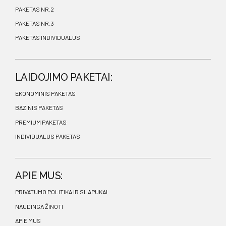
PAKETAS NR.2
PAKETAS NR.3
PAKETAS INDIVIDUALUS
LAIDOJIMO PAKETAI:
EKONOMINIS PAKETAS
BAZINIS PAKETAS
PREMIUM PAKETAS
INDIVIDUALUS PAKETAS
APIE MUS:
PRIVATUMO POLITIKA IR SLAPUKAI
NAUDINGA ŽINOTI
APIE MUS