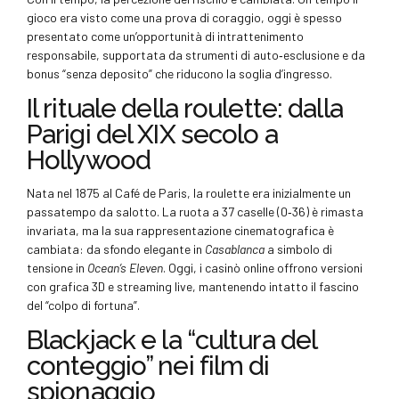
gioco era visto come una prova di coraggio, oggi è spesso
presentato come un’opportunità di intrattenimento
responsabile, supportata da strumenti di auto‑esclusione e da
bonus “senza deposito” che riducono la soglia d’ingresso.
Il rituale della roulette: dalla
Parigi del XIX secolo a
Hollywood
Nata nel 1875 al Café de Paris, la roulette era inizialmente un
passatempo da salotto. La ruota a 37 caselle (0‑36) è rimasta
invariata, ma la sua rappresentazione cinematografica è
cambiata: da sfondo elegante in
Casablanca
a simbolo di
tensione in
Ocean’s Eleven
. Oggi, i casinò online offrono versioni
con grafica 3D e streaming live, mantenendo intatto il fascino
del “colpo di fortuna”.
Blackjack e la “cultura del
conteggio” nei film di
spionaggio