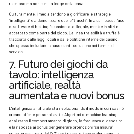
rischioso ma non elimina l’edge della casa.
Culturalmente, i media tendono a glorificare le strategie
“intelligenti” e a demonizzare quelle “trucchi”. In alcuni paesi, l’uso
di software di betting è considerato illegale, mentre in altri è
accettato come parte del gioco. La linea tra abilità e truffa è
tracciata dalle leggi locali e dalle politiche interne dei casinò,
che spesso includono clausole anti‑collusione nei termini di
servizio.
7. Futuro dei giochi da
tavolo: intelligenza
artificiale, realtà
aumentata e nuovi bonus
L’intelligenza artificiale sta rivoluzionando il modo in cui i casinò
creano offerte personalizzate. Algoritmi di machine learning
analizzano il comportamento di gioco, la frequenza di deposito
e la risposta ai bonus per generare promozioni “su misura”,
come un cashback del 12 % per i giocatori che preferiscono la