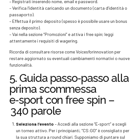
– Registrati inserendo nome, email e password.
– Verifica l’identità caricando un documento (carta d’identità o
passaporto).
– Effettua il primo deposito (spesso è possibile usare un bonus
senza deposito).
– Vai nella sezione “Promozioni” e attiva i free spin; leggi
attentamente i requisiti di wagering.
Ricorda di consultare risorse come Voicesforinnovation per
restare aggiornato su eventuali cambiamenti normativi o nuove
funzionalità.
5. Guida passo‑passo alla
prima scommessa
e‑sport con free spin –
340 parole
Seleziona l’evento
– Accedi alla sezione “E‑sport” e scegli
un torneo attivo. Per i principianti, “CS:GO” è consigliato per
la sua struttura a round chiari. Supponiamo di puntare sul