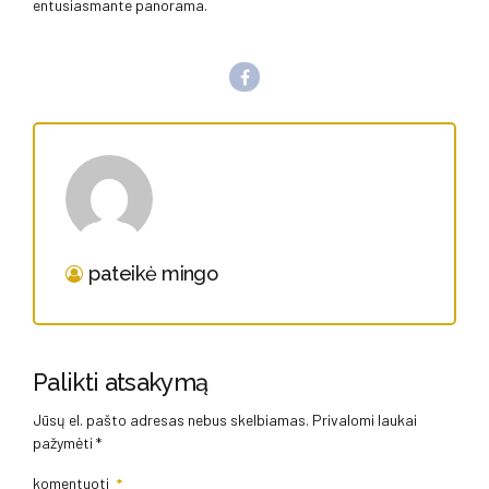
entusiasmante panorama.
pateikė mingo
Palikti atsakymą
Jūsų el. pašto adresas nebus skelbiamas. Privalomi laukai
pažymėti *
komentuoti
*