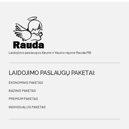
Laidojimo paslaugos Kaune ir Kauno rajone Rauda MB
LAIDOJIMO PASLAUGŲ PAKETAI:
EKONOMINIS PAKETAS
BAZINIS PAKETAS
PREMIUM PAKETAS
INDIVIDUALUS PAKETAS