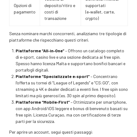
Opzioni di
deposito/ritiro e
supportati
pagamento
costi di
(e‑wallet, carte,
transazione
crypto)
Senza nominare marchi concorrenti, analizziamo tre tipologie di
piattaforme che rispecchiano questi criteri.
Piattaforme “All‑in‑One”
– Offrono un catalogo completo
di e‑sport, casino live e una sezione dedicata ai free spin.
Spesso hanno licenza Malta e supportano bonifici bancari e
portafogli digitali.
Piattaforme “Specializzate e‑sport”
– Concentrano
l’offerta su tornei di “League of Legends” e “CS:GO”, con
streaming a 4K e dealer dedicati a eventi live. I free spin sono
limitati ma più generosi (es. 30 spin al primo deposito).
Piattaforme “Mobile‑First”
– Ottimizzate per smartphone,
con app Android/iOS leggere e bonus di benvenuto basati su
free spin. Licenza Curaçao, ma con certificazione di terze
parti per la sicurezza.
Per aprire un account, segui questi passaggi: