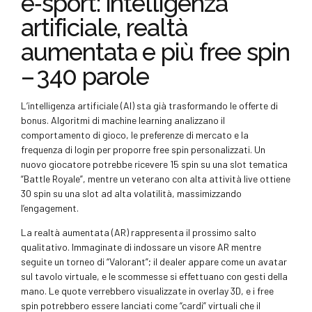
e‑sport: intelligenza
artificiale, realtà
aumentata e più free spin
– 340 parole
L’intelligenza artificiale (AI) sta già trasformando le offerte di
bonus. Algoritmi di machine learning analizzano il
comportamento di gioco, le preferenze di mercato e la
frequenza di login per proporre free spin personalizzati. Un
nuovo giocatore potrebbe ricevere 15 spin su una slot tematica
“Battle Royale”, mentre un veterano con alta attività live ottiene
30 spin su una slot ad alta volatilità, massimizzando
l’engagement.
La realtà aumentata (AR) rappresenta il prossimo salto
qualitativo. Immaginate di indossare un visore AR mentre
seguite un torneo di “Valorant”; il dealer appare come un avatar
sul tavolo virtuale, e le scommesse si effettuano con gesti della
mano. Le quote verrebbero visualizzate in overlay 3D, e i free
spin potrebbero essere lanciati come “cardi” virtuali che il