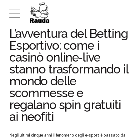
UNCATEGORIZED
L’avventura del Betting
Esportivo: come i
casinò online‑live
stanno trasformando il
mondo delle
scommesse e
regalano spin gratuiti
ai neofiti
Negli ultimi cinque anni il fenomeno degli e‑sport è passato da