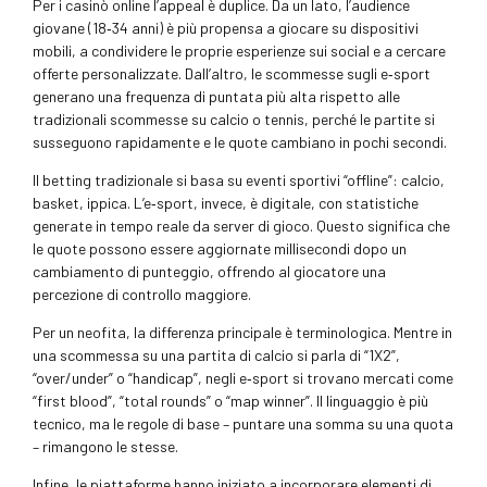
Per i casinò online l’appeal è duplice. Da un lato, l’audience
giovane (18‑34 anni) è più propensa a giocare su dispositivi
mobili, a condividere le proprie esperienze sui social e a cercare
offerte personalizzate. Dall’altro, le scommesse sugli e‑sport
generano una frequenza di puntata più alta rispetto alle
tradizionali scommesse su calcio o tennis, perché le partite si
susseguono rapidamente e le quote cambiano in pochi secondi.
Il betting tradizionale si basa su eventi sportivi “offline”: calcio,
basket, ippica. L’e‑sport, invece, è digitale, con statistiche
generate in tempo reale da server di gioco. Questo significa che
le quote possono essere aggiornate millisecondi dopo un
cambiamento di punteggio, offrendo al giocatore una
percezione di controllo maggiore.
Per un neofita, la differenza principale è terminologica. Mentre in
una scommessa su una partita di calcio si parla di “1X2”,
“over/under” o “handicap”, negli e‑sport si trovano mercati come
“first blood”, “total rounds” o “map winner”. Il linguaggio è più
tecnico, ma le regole di base – puntare una somma su una quota
– rimangono le stesse.
Infine, le piattaforme hanno iniziato a incorporare elementi di