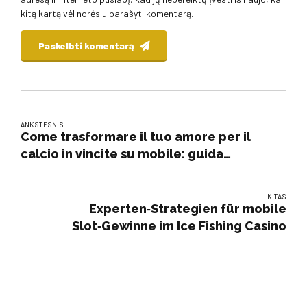
kitą kartą vėl norėsiu parašyti komentarą.
Paskelbti komentarą
ANKSTESNIS
Come trasformare il tuo amore per il
calcio in vincite su mobile: guida
completa ai migliori bonus di scommesse
sportive – da Premier League a Coppa del
KITAS
Mondo
Experten‑Strategien für mobile
Slot‑Gewinne im Ice Fishing Casino