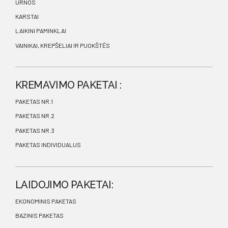
URNOS
KARSTAI
LAIKINI PAMINKLAI
VAINIKAI, KREPŠELIAI IR PUOKŠTĖS
KREMAVIMO PAKETAI :
PAKETAS NR.1
PAKETAS NR.2
PAKETAS NR.3
PAKETAS INDIVIDUALUS
LAIDOJIMO PAKETAI:
EKONOMINIS PAKETAS
BAZINIS PAKETAS