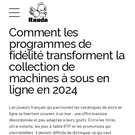
UNCATEGORIZED
Comment les
programmes de
fidélité transforment la
collection de
machines à sous en
ligne en 2024
Les joueurs français qui parcourent les catalogues de slots en
ligne se heurtent souvent à un mur : une offre massive,
désordonnée et peu adaptée à leurs goûts. Entre les titres
ultra‑volatils, les jeux à faible RTP et les promotions qui
s’entremêlent, il devient difficile de distinguer ce qui vaut