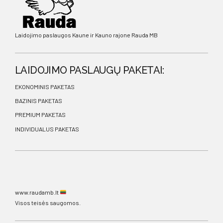
Laidojimo paslaugos Kaune ir Kauno rajone Rauda MB
LAIDOJIMO PASLAUGŲ PAKETAI:
EKONOMINIS PAKETAS
BAZINIS PAKETAS
PREMIUM PAKETAS
INDIVIDUALUS PAKETAS
www.raudamb.lt
Visos teisės saugomos.