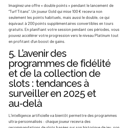
Imaginez une offre « double points » pendant le lancement de
“Turf Titans”. Un joueur Gold qui mise 100 € recevra non
seulement les points habituels, mais aussi le double, ce qui
équivaut à 200 points supplémentaires convertibles en tours
gratuits. En planifiant votre session pendant ces périodes, vous
pouvez accélérer votre progression vers le niveau Platinum tout
en profitant d’un boost de gains.
5. L’avenir des
programmes de fidélité
et de la collection de
slots : tendances à
surveiller en 2025 et
au‑delà
L’intelligence artificielle va bientôt permettre des programmes
ultra‑personnalisés : chaque joueur recevra des
recommandations de slots basées sur son historique de jeu, son