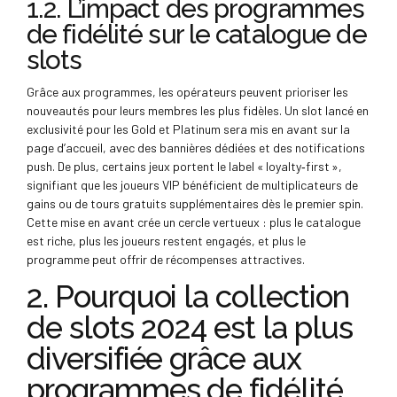
1.2. L’impact des programmes
de fidélité sur le catalogue de
slots
Grâce aux programmes, les opérateurs peuvent prioriser les
nouveautés pour leurs membres les plus fidèles. Un slot lancé en
exclusivité pour les Gold et Platinum sera mis en avant sur la
page d’accueil, avec des bannières dédiées et des notifications
push. De plus, certains jeux portent le label « loyalty‑first »,
signifiant que les joueurs VIP bénéficient de multiplicateurs de
gains ou de tours gratuits supplémentaires dès le premier spin.
Cette mise en avant crée un cercle vertueux : plus le catalogue
est riche, plus les joueurs restent engagés, et plus le
programme peut offrir de récompenses attractives.
2. Pourquoi la collection
de slots 2024 est la plus
diversifiée grâce aux
programmes de fidélité