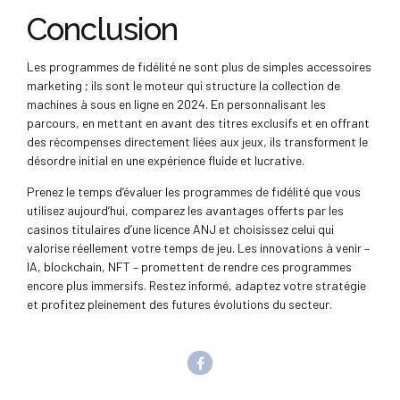
Conclusion
Les programmes de fidélité ne sont plus de simples accessoires
marketing ; ils sont le moteur qui structure la collection de
machines à sous en ligne en 2024. En personnalisant les
parcours, en mettant en avant des titres exclusifs et en offrant
des récompenses directement liées aux jeux, ils transforment le
désordre initial en une expérience fluide et lucrative.
Prenez le temps d’évaluer les programmes de fidélité que vous
utilisez aujourd’hui, comparez les avantages offerts par les
casinos titulaires d’une licence ANJ et choisissez celui qui
valorise réellement votre temps de jeu. Les innovations à venir –
IA, blockchain, NFT – promettent de rendre ces programmes
encore plus immersifs. Restez informé, adaptez votre stratégie
et profitez pleinement des futures évolutions du secteur.