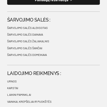
ŠARVOJIMO SALĖS :
ŠARVOJIMO SALĖS ALEKSOTAS
ŠARVOJIMO SALĖS DAINAVA
ŠARVOJIMO SALĖS ŽALIAKALNIS
ŠARVOJIMO SALĖS ŠANČIAI
ŠARVOJIMO SALĖS DOMEIKAVA
LAIDOJIMO REIKMENYS :
URNOS
KARSTAI
LAIKINI PAMINKLAI
VAINIKAI, KREPŠELIAI IR PUOKŠTĖS