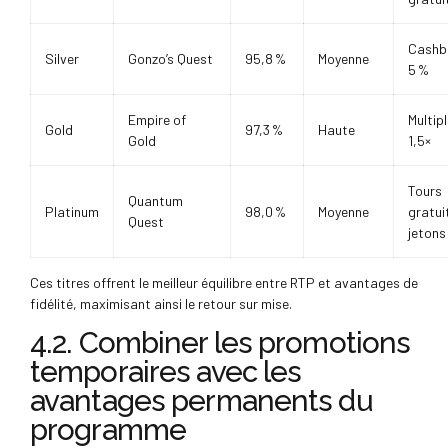
Cashb
Silver
Gonzo’s Quest
95,8 %
Moyenne
5 %
Empire of
Multip
Gold
97,3 %
Haute
Gold
1,5×
Tours
Quantum
Platinum
98,0 %
Moyenne
gratui
Quest
jetons
Ces titres offrent le meilleur équilibre entre RTP et avantages de
fidélité, maximisant ainsi le retour sur mise.
4.2. Combiner les promotions
temporaires avec les
avantages permanents du
programme