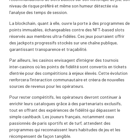
niveau de risque préféré et même son humeur détectée via
l’analyse des temps de session.
La blockchain, quant à elle, ouvre la porte à des programmes de
points immuables, échangeables contre des NFT‑based slots
réservés aux membres ultra‑fidèles. Ces jeux pourraient offrir
des jackpots progressifs stockés sur une chaîne publique,
garantissant transparence et traçabilité.
Par ailleurs, les casinos envisagent d’intégrer des tournois
inter‑casinos où les points de fidélité sont convertis en tickets
d’entrée pour des compétitions à enjeux élevés. Cette évolution
renforcera l’interaction communautaire et créera de nouvelles
sources de revenus pour les opérateurs.
Pour rester compétitifs, les opérateurs devront continuer à
enrichir leurs catalogues grâce à des partenariats exclusifs,
tout en offrant des expériences de fidélité qui dépassent le
simple cashback. Les joueurs français, notamment ceux
passionnés de paris sportifs et de turf, attendent des
programmes qui reconnaissent leurs habitudes de jeu et les
récompensent de façon tangible.