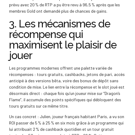
prévu avec 20 % de RTP a pu être revu à 96,5 % après que les
membres Gold ont demandé plus de chances de gains.
3. Les mécanismes de
récompense qui
maximisent le plaisir de
jouer
Les programmes modernes offrent une palette variée de
récompenses : tours gratuits, cashbacks, jetons de pari, accès
anticipé à des versions bêta, voire des bonus de dépôt sans
condition de mise. Le lien entre la récompense et le slot joué est
désormais direct : chaque fois qu’un joueur mise sur “Dragon’s
Flame”, il accumule des points spécifiques qui débloquent des
tours gratuits sur ce même titre.
Un cas concret : Julien, joueur français habitant Paris, a vu son
ROI passer de 5 % à 25 % en six mois grâce à un programme qui
lui attribuait 2 % de cashback quotidien et un tour gratuit