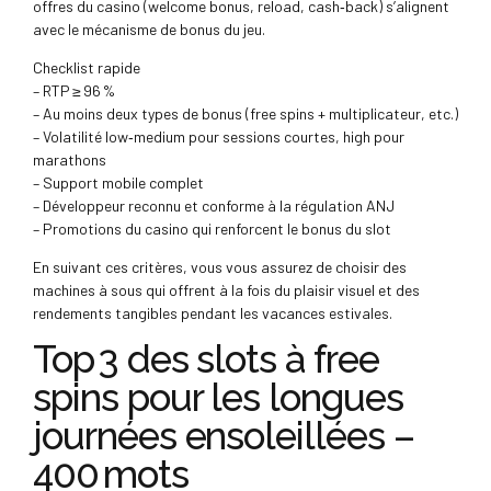
offres du casino (welcome bonus, reload, cash‑back) s’alignent
avec le mécanisme de bonus du jeu.
Checklist rapide
– RTP ≥ 96 %
– Au moins deux types de bonus (free spins + multiplicateur, etc.)
– Volatilité low‑medium pour sessions courtes, high pour
marathons
– Support mobile complet
– Développeur reconnu et conforme à la régulation ANJ
– Promotions du casino qui renforcent le bonus du slot
En suivant ces critères, vous vous assurez de choisir des
machines à sous qui offrent à la fois du plaisir visuel et des
rendements tangibles pendant les vacances estivales.
Top 3 des slots à free
spins pour les longues
journées ensoleillées –
400 mots