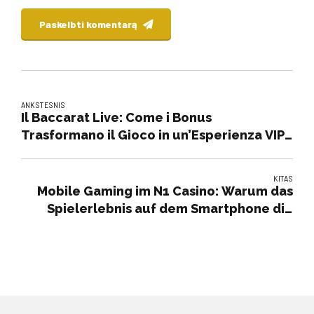
Paskelbti komentarą
ANKSTESNIS
Il Baccarat Live: Come i Bonus
Trasformano il Gioco in un’Esperienza VIP
per Tutti
KITAS
Mobile Gaming im N1 Casino: Warum das
Spielerlebnis auf dem Smartphone die
Desktop‑Version übertrifft