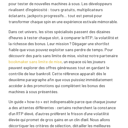
pour tester de nouvelles machines à sous. Les développeurs
rivalisent d’ingéniosité : tours gratuits, multiplicateurs
éclatants, jackpots progressifs… tout est pensé pour
transformer chaque spin en une expérience estivale mémorable.
Dans cet univers, les sites spécialisés passent des dizaines
d’heures à tester chaque slot, à comparer le RTP, la volatilité et
la richesse des bonus. Leur mission ? Dégager une shortlist
fiable que vous pouvez exploiter sans perdre de temps. Pour
découvrir des paris sans limite de mise, visitez notre partenaire
bookmaker sans limite de mise
, un espace où les joueurs
peuvent explorer des offres généreuses tout en gardant le
contrôle de leur bankroll. Cette référence apparaît dès le
deuxième paragraphe afin que vous puissiez immédiatement
accéder à des promotions qui complètent les bonus des
machines à sous présentées.
Un guide « how‑to » est indispensable parce que chaque joueur
a des attentes différentes : certains recherchent la constance
d’un RTP élevé, d’autres préfèrent le frisson d’une volatilité
élevée qui promet de gros gains en un clin d’œil. Nous allons
décortiquer les critères de sélection, détailler les meilleures