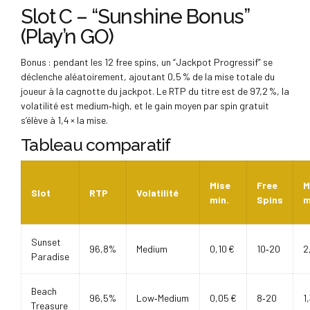
Slot C – “Sunshine Bonus”
(Play’n GO)
Bonus : pendant les 12 free spins, un “Jackpot Progressif” se
déclenche aléatoirement, ajoutant 0,5 % de la mise totale du
joueur à la cagnotte du jackpot. Le RTP du titre est de 97,2 %, la
volatilité est medium‑high, et le gain moyen par spin gratuit
s’élève à 1,4 × la mise.
Tableau comparatif
Mise
Free
M
Slot
RTP
Volatilité
min.
Spins
m
Sunset
96,8%
Medium
0,10 €
10‑20
2
Paradise
Beach
96,5%
Low‑Medium
0,05 €
8‑20
1
Treasure