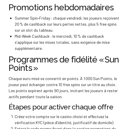
Promotions hebdomadaires
Summer Spin‑Friday : chaque vendredi, les joueurs reçoivent
20 % de cashback sur leurs pertes nettes, plus 5 free spins
sur un slot du tableau.
Mid‑Week Cashback : le mercredi, 10 % de cashback
s’applique sur les mises totales, sans exigence de mise
supplémentaire.
Programmes de fidélité « Sun
Points »
Chaque euro misé se convertit en points. À 1 000 Sun Points, le
joueur peut échanger contre 10 free spins sur un titre au choix.
Les points expirent après 90 jours, incitant les joueurs à rester
actifs pendant toute la saison.
Étapes pour activer chaque offre
Créez votre compte sur le casino choisi et effectuez la
vérification KYC (pièce d’identité, justificatif de domicile).
Entrez le code promo fourni dans la section promotions du