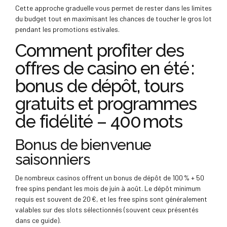
Cette approche graduelle vous permet de rester dans les limites
du budget tout en maximisant les chances de toucher le gros lot
pendant les promotions estivales.
Comment profiter des
offres de casino en été :
bonus de dépôt, tours
gratuits et programmes
de fidélité – 400 mots
Bonus de bienvenue
saisonniers
De nombreux casinos offrent un bonus de dépôt de 100 % + 50
free spins pendant les mois de juin à août. Le dépôt minimum
requis est souvent de 20 €, et les free spins sont généralement
valables sur des slots sélectionnés (souvent ceux présentés
dans ce guide).