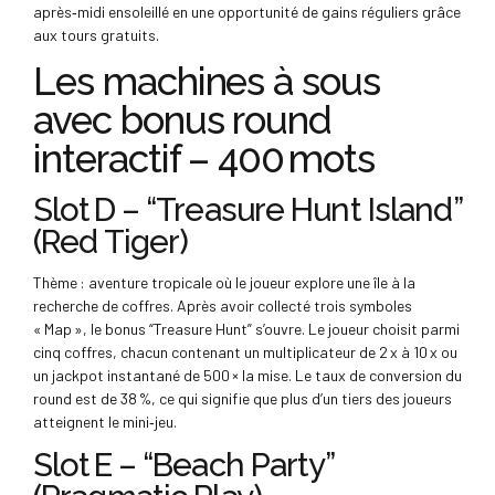
après‑midi ensoleillé en une opportunité de gains réguliers grâce
aux tours gratuits.
Les machines à sous
avec bonus round
interactif – 400 mots
Slot D – “Treasure Hunt Island”
(Red Tiger)
Thème : aventure tropicale où le joueur explore une île à la
recherche de coffres. Après avoir collecté trois symboles
« Map », le bonus “Treasure Hunt” s’ouvre. Le joueur choisit parmi
cinq coffres, chacun contenant un multiplicateur de 2 x à 10 x ou
un jackpot instantané de 500 × la mise. Le taux de conversion du
round est de 38 %, ce qui signifie que plus d’un tiers des joueurs
atteignent le mini‑jeu.
Slot E – “Beach Party”