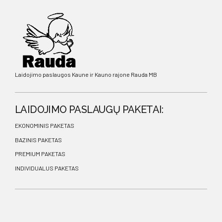
Laidojimo paslaugos Kaune ir Kauno rajone Rauda MB
LAIDOJIMO PASLAUGŲ PAKETAI:
EKONOMINIS PAKETAS
BAZINIS PAKETAS
PREMIUM PAKETAS
INDIVIDUALUS PAKETAS