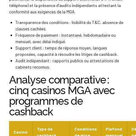
téléphone) et la présence d’audits indépendants attestant la
conformité aux exigences de la MGA.
Transparence des conditions : lisibilité du T&C, absence de
clauses cachées.
Fréquence de paiement : instantané, hebdomadaire ou
mensuel, avec délai indiqué.
Support client : temps de réponse moyen, langues
proposées, capacité à résoudre les litiges de cashback.
Audit indépendant : rapports publics ou attestations de
cabinets reconnus.
Analyse comparative :
cinq casinos MGA avec
programmes de
cashback
Type de
Conditions
Plafond
Dé
Casino
cashback
de mise
mensuel
p