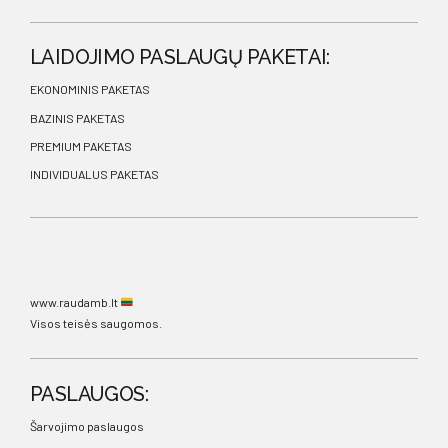
LAIDOJIMO PASLAUGŲ PAKETAI:
EKONOMINIS PAKETAS
BAZINIS PAKETAS
PREMIUM PAKETAS
INDIVIDUALUS PAKETAS
www.raudamb.lt
Visos teisės saugomos.
PASLAUGOS:
Šarvojimo paslaugos