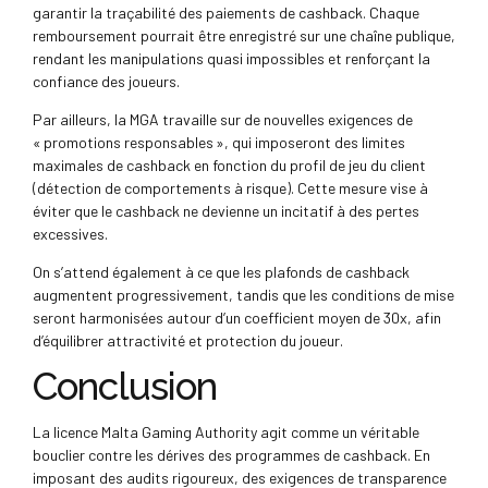
garantir la traçabilité des paiements de cashback. Chaque
remboursement pourrait être enregistré sur une chaîne publique,
rendant les manipulations quasi impossibles et renforçant la
confiance des joueurs.
Par ailleurs, la MGA travaille sur de nouvelles exigences de
« promotions responsables », qui imposeront des limites
maximales de cashback en fonction du profil de jeu du client
(détection de comportements à risque). Cette mesure vise à
éviter que le cashback ne devienne un incitatif à des pertes
excessives.
On s’attend également à ce que les plafonds de cashback
augmentent progressivement, tandis que les conditions de mise
seront harmonisées autour d’un coefficient moyen de 30x, afin
d’équilibrer attractivité et protection du joueur.
Conclusion
La licence Malta Gaming Authority agit comme un véritable
bouclier contre les dérives des programmes de cashback. En
imposant des audits rigoureux, des exigences de transparence