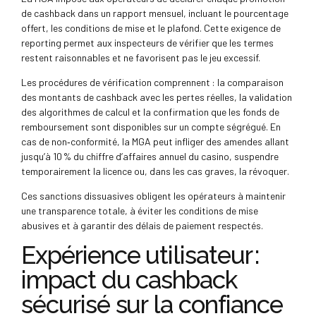
de cashback dans un rapport mensuel, incluant le pourcentage
offert, les conditions de mise et le plafond. Cette exigence de
reporting permet aux inspecteurs de vérifier que les termes
restent raisonnables et ne favorisent pas le jeu excessif.
Les procédures de vérification comprennent : la comparaison
des montants de cashback avec les pertes réelles, la validation
des algorithmes de calcul et la confirmation que les fonds de
remboursement sont disponibles sur un compte ségrégué. En
cas de non‑conformité, la MGA peut infliger des amendes allant
jusqu’à 10 % du chiffre d’affaires annuel du casino, suspendre
temporairement la licence ou, dans les cas graves, la révoquer.
Ces sanctions dissuasives obligent les opérateurs à maintenir
une transparence totale, à éviter les conditions de mise
abusives et à garantir des délais de paiement respectés.
Expérience utilisateur :
impact du cashback
sécurisé sur la confiance