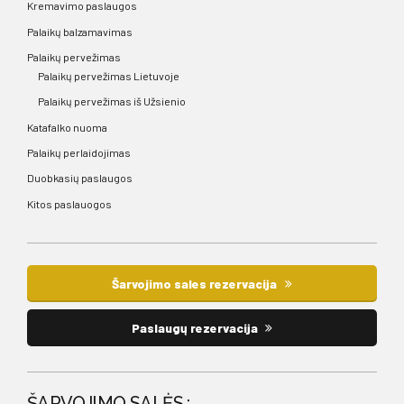
Kremavimo paslaugos
Palaikų balzamavimas
Palaikų pervežimas
Palaikų pervežimas Lietuvoje
Palaikų pervežimas iš Užsienio
Katafalko nuoma
Palaikų perlaidojimas
Duobkasių paslaugos
Kitos paslauogos
Šarvojimo sales rezervacija
Paslaugų rezervacija
ŠARVOJIMO SALĖS :