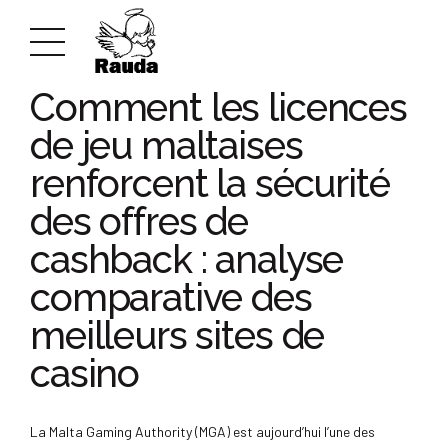
UNCATEGORIZED
Comment les licences
de jeu maltaises
renforcent la sécurité
des offres de
cashback : analyse
comparative des
meilleurs sites de
casino
La Malta Gaming Authority (MGA) est aujourd’hui l’une des