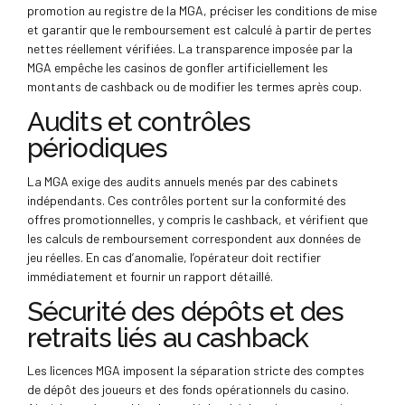
promotion au registre de la MGA, préciser les conditions de mise
et garantir que le remboursement est calculé à partir de pertes
nettes réellement vérifiées. La transparence imposée par la
MGA empêche les casinos de gonfler artificiellement les
montants de cashback ou de modifier les termes après coup.
Audits et contrôles
périodiques
La MGA exige des audits annuels menés par des cabinets
indépendants. Ces contrôles portent sur la conformité des
offres promotionnelles, y compris le cashback, et vérifient que
les calculs de remboursement correspondent aux données de
jeu réelles. En cas d’anomalie, l’opérateur doit rectifier
immédiatement et fournir un rapport détaillé.
Sécurité des dépôts et des
retraits liés au cashback
Les licences MGA imposent la séparation stricte des comptes
de dépôt des joueurs et des fonds opérationnels du casino.