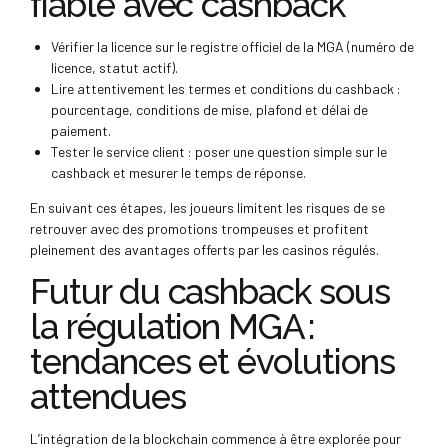
fiable avec cashback
Vérifier la licence sur le registre officiel de la MGA (numéro de
licence, statut actif).
Lire attentivement les termes et conditions du cashback :
pourcentage, conditions de mise, plafond et délai de
paiement.
Tester le service client : poser une question simple sur le
cashback et mesurer le temps de réponse.
En suivant ces étapes, les joueurs limitent les risques de se
retrouver avec des promotions trompeuses et profitent
pleinement des avantages offerts par les casinos régulés.
Futur du cashback sous
la régulation MGA :
tendances et évolutions
attendues
L’intégration de la blockchain commence à être explorée pour