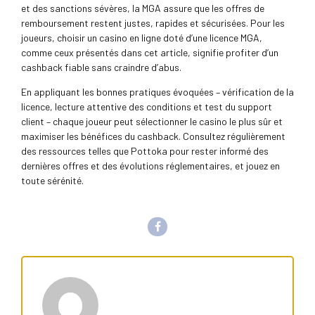
et des sanctions sévères, la MGA assure que les offres de
remboursement restent justes, rapides et sécurisées. Pour les
joueurs, choisir un casino en ligne doté d’une licence MGA,
comme ceux présentés dans cet article, signifie profiter d’un
cashback fiable sans craindre d’abus.
En appliquant les bonnes pratiques évoquées – vérification de la
licence, lecture attentive des conditions et test du support
client – chaque joueur peut sélectionner le casino le plus sûr et
maximiser les bénéfices du cashback. Consultez régulièrement
des ressources telles que Pottoka pour rester informé des
dernières offres et des évolutions réglementaires, et jouez en
toute sérénité.