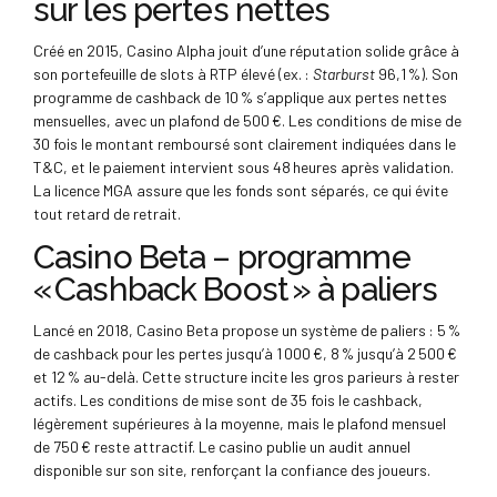
sur les pertes nettes
Créé en 2015, Casino Alpha jouit d’une réputation solide grâce à
son portefeuille de slots à RTP élevé (ex. :
Starburst
96,1 %). Son
programme de cashback de 10 % s’applique aux pertes nettes
mensuelles, avec un plafond de 500 €. Les conditions de mise de
30 fois le montant remboursé sont clairement indiquées dans le
T&C, et le paiement intervient sous 48 heures après validation.
La licence MGA assure que les fonds sont séparés, ce qui évite
tout retard de retrait.
Casino Beta – programme
« Cashback Boost » à paliers
Lancé en 2018, Casino Beta propose un système de paliers : 5 %
de cashback pour les pertes jusqu’à 1 000 €, 8 % jusqu’à 2 500 €
et 12 % au-delà. Cette structure incite les gros parieurs à rester
actifs. Les conditions de mise sont de 35 fois le cashback,
légèrement supérieures à la moyenne, mais le plafond mensuel
de 750 € reste attractif. Le casino publie un audit annuel
disponible sur son site, renforçant la confiance des joueurs.