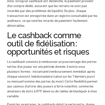
Ainsi, lorsqu’un cashback est déclenché, le paiement provient
d’un compte dédié, assurant que les retraits ne sont pas
retardés par des problèmes de liquidité. De plus, chaque
transaction est enregistrée dans un registre consultable par les
auditeurs, ce qui rend les retards de paiement facilement
détectables.
Le cashback comme
outil de fidélisation :
opportunités et risques
Le cashback consiste à rembourser un pourcentage des pertes
nettes d’un joueur sur une période donnée. Il existe sous
plusieurs formes : instantané (remboursement immédiat après
chaque session), hebdomadaire (calcul sur les 7 derniers jours)
ou mensuel (somme des pertes du mois). Cette flexibilité permet
aux casinos d’attirer des joueurs à forte volatilité, comme les
amateurs de slots à RTP élevé ou de tables de blackjack à mise
variable.
Parmi les avantages, le cashback réduit la perte nette, donne