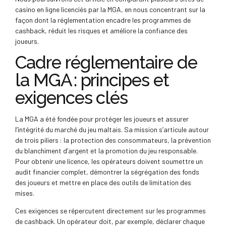
casino en ligne licenciés par la MGA, en nous concentrant sur la
façon dont la réglementation encadre les programmes de
cashback, réduit les risques et améliore la confiance des
joueurs.
Cadre réglementaire de
la MGA : principes et
exigences clés
La MGA a été fondée pour protéger les joueurs et assurer
l’intégrité du marché du jeu maltais. Sa mission s’articule autour
de trois piliers : la protection des consommateurs, la prévention
du blanchiment d’argent et la promotion du jeu responsable.
Pour obtenir une licence, les opérateurs doivent soumettre un
audit financier complet, démontrer la ségrégation des fonds
des joueurs et mettre en place des outils de limitation des
mises.
Ces exigences se répercutent directement sur les programmes
de cashback. Un opérateur doit, par exemple, déclarer chaque