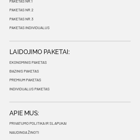
PAKETAS NR.1
PAKETAS NR.2
PAKETAS NR.3
PAKETAS INDIVIDUALUS
LAIDOJIMO PAKETAI:
EKONOMINIS PAKETAS
BAZINIS PAKETAS
PREMIUM PAKETAS
INDIVIDUALUS PAKETAS
APIE MUS:
PRIVATUMO POLITIKA IR SLAPUKAI
NAUDINGA ŽINOTI