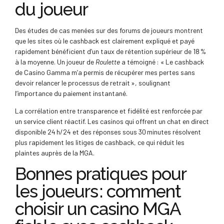
du joueur
Des études de cas menées sur des forums de joueurs montrent
que les sites où le cashback est clairement expliqué et payé
rapidement bénéficient d’un taux de rétention supérieur de 18 %
à la moyenne. Un joueur de
Roulette
a témoigné : « Le cashback
de Casino Gamma m’a permis de récupérer mes pertes sans
devoir relancer le processus de retrait », soulignant
l’importance du paiement instantané.
La corrélation entre transparence et fidélité est renforcée par
un service client réactif. Les casinos qui offrent un chat en direct
disponible 24 h/24 et des réponses sous 30 minutes résolvent
plus rapidement les litiges de cashback, ce qui réduit les
plaintes auprès de la MGA.
Bonnes pratiques pour
les joueurs : comment
choisir un casino MGA