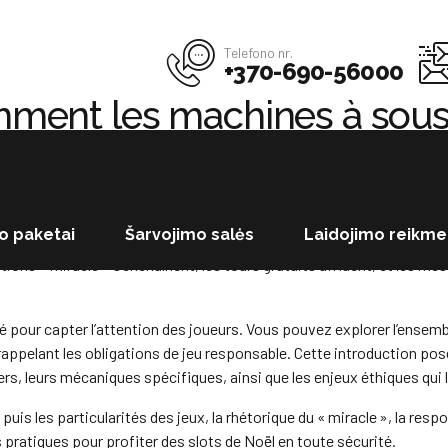
Telefono nr.
+370-690-56000
mment les machines à sous
ques
ndes, et l’air se charge d’une douce odeur de pain d’épices. Cette amb
 paketai
Šarvojimo salės
Laidojimo reikme
sèrent comme le parfait prolongement de cette quête. Les opérateurs
ns « miracle » s’enchaînent, les tours gratuits affluent, et les me
ité pour capter l’attention des joueurs. Vous pouvez explorer l’ensem
 rappelant les obligations de jeu responsable. Cette introduction pos
rs, leurs mécaniques spécifiques, ainsi que les enjeux éthiques qu
is les particularités des jeux, la rhétorique du « miracle », la respon
 pratiques pour profiter des slots de Noël en toute sécurité.