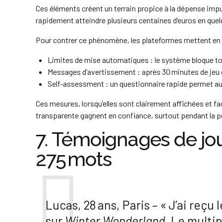
Ces éléments créent un terrain propice à la dépense impuls
rapidement atteindre plusieurs centaines d’euros en quel
Pour contrer ce phénomène, les plateformes mettent en p
Limites de mise automatiques : le système bloque tou
Messages d’avertissement : après 30 minutes de jeu c
Self‑assessment : un questionnaire rapide permet au j
Ces mesures, lorsqu’elles sont clairement affichées et fa
transparente gagnent en confiance, surtout pendant la p
7. Témoignages de jo
275 mots
Lucas, 28 ans, Paris – « J’ai reçu
sur
Winter Wonderland
. Le multi