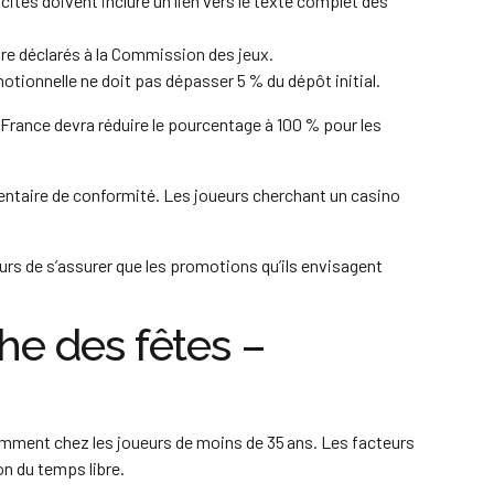
cités doivent inclure un lien vers le texte complet des
tre déclarés à la Commission des jeux.
otionnelle ne doit pas dépasser 5 % du dépôt initial.
France devra réduire le pourcentage à 100 % pour les
entaire de conformité. Les joueurs cherchant un casino
urs de s’assurer que les promotions qu’ils envisagent
che des fêtes –
mment chez les joueurs de moins de 35 ans. Les facteurs
on du temps libre.