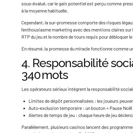
sous‑évalué, car le gain potentiel est perçu comme pre
à la moyenne habituelle.
Cependant, la sur‑promesse comporte des risques légaux e
l’enthousiasme marketing avec des mentions claires sur le
RTP du jeu et le nombre de tours requis pour débloquer le
En résumé, la promesse du miracle fonctionne comme un a
4. Responsabilité soc
340 mots
Les opérateurs sérieux intègrent la responsabilité socia
Limites de dépôt personnalisées : les joueurs peuven
Auto‑exclusion temporaire : un bouton « Pause Noël » 
Alertes de temps de jeu : chaque heure de jeu déclen
Parallèlement, plusieurs casinos lancent des programmes