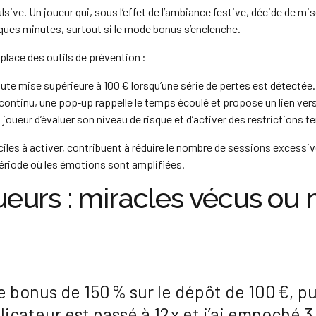
ive. Un joueur qui, sous l’effet de l’ambiance festive, décide de mis
ques minutes, surtout si le mode bonus s’enclenche.
lace des outils de prévention :
te mise supérieure à 100 € lorsqu’une série de pertes est détectée.
ontinu, une pop‑up rappelle le temps écoulé et propose un lien vers
oueur d’évaluer son niveau de risque et d’activer des restrictions t
ciles à activer, contribuent à réduire le nombre de sessions excessiv
ériode où les émotions sont amplifiées.
ueurs : miracles vécus ou
 le bonus de 150 % sur le dépôt de 100 €, p
plicateur est passé à 12 x et j’ai empoché 