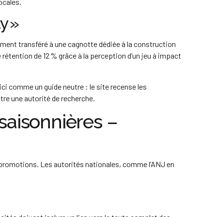
ocales.
y »
ement transféré à une cagnotte dédiée à la construction
 rétention de 12 % grâce à la perception d’un jeu à impact
ici comme un guide neutre : le site recense les
tre une autorité de recherche.
 saisonnières –
es promotions. Les autorités nationales, comme l’ANJ en