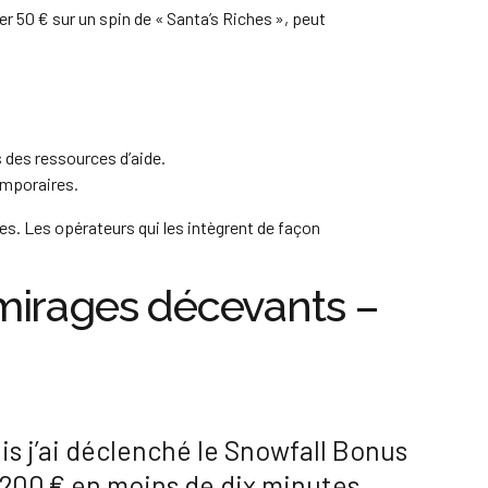
er 50 € sur un spin de « Santa’s Riches », peut
 des ressources d’aide.
emporaires.
es. Les opérateurs qui les intègrent de façon
 mirages décevants –
uis j’ai déclenché le Snowfall Bonus
3 200 € en moins de dix minutes.