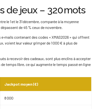
tes de jeux – 320 mots
tre le 1 et le 31 décembre, comparée à la moyenne
re dépassent de 45 % ceux de novembre.
 e‑mails contenant des codes « XMAS2026 » qui offrent
, voient leur valeur grimper de 1 000 € à plus de
és à recevoir des cadeaux, sont plus enclins à accepter
s de temps libre, ce qui augmente le temps passé en ligne
Jackpot moyen (€)
8 000