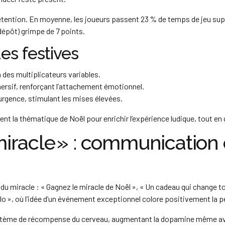
étention. En moyenne, les joueurs passent 23 % de temps de jeu supp
dépôt) grimpe de 7 points.
es festives
à des multiplicateurs variables.
mersif, renforçant l’attachement émotionnel.
urgence, stimulant les mises élevées.
t la thématique de Noël pour enrichir l’expérience ludique, tout en
iracle » : communication 
du miracle : « Gagnez le miracle de Noël », « Un cadeau qui change to
halo », où l’idée d’un événement exceptionnel colore positivement la 
 système de récompense du cerveau, augmentant la dopamine même avan