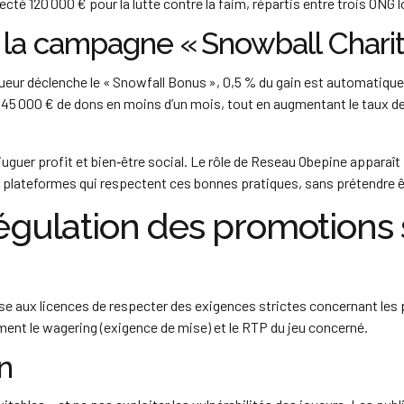
té 120 000 € pour la lutte contre la faim, répartis entre trois ONG l
t la campagne « Snowball Charit
ueur déclenche le « Snowfall Bonus », 0,5 % du gain est automatiqu
é 45 000 € de dons en moins d’un mois, tout en augmentant le taux de
guer profit et bien‑être social. Le rôle de Reseau Obepine apparaît 
 plateformes qui respectent ces bonnes pratiques, sans prétendre ê
 régulation des promotions
mpose aux licences de respecter des exigences strictes concernant l
ment le wagering (exigence de mise) et le RTP du jeu concerné.
on