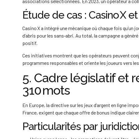
associations sélectionnées. En 2023, un opérateur a collec
Étude de cas : Casino X e
Casino X a intégré une mécanique où chaque fois qu’un jo
d’abris pour les sans‑abri. Au total, la campagne a génér
positif.
Ces initiatives montrent que les opérateurs peuvent conju
programmes responsables et oriente les joueurs vers les
5. Cadre législatif et
310 mots
En Europe, la directive sur les jeux d’argent en ligne i
France, exigent que chaque offre de bonus indique claire
Particularités par juridicti