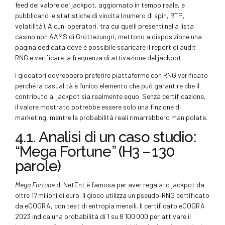
feed del valore del jackpot, aggiornato in tempo reale, e
pubblicano le statistiche di vincita (numero di spin, RTP,
volatilità). Alcuni operatori, tra cui quelli presenti nella lista
casino non AAMS di Grottezungri, mettono a disposizione una
pagina dedicata dove è possibile scaricare il report di audit
RNG e verificare la frequenza di attivazione del jackpot.
I giocatori dovrebbero preferire piattaforme con RNG verificato
perché la casualità è l’unico elemento che può garantire che il
contributo al jackpot sia realmente equo. Senza certificazione,
il valore mostrato potrebbe essere solo una finzione di
marketing, mentre le probabilità reali rimarrebbero manipolate.
4.1. Analisi di un caso studio:
“Mega Fortune” (H3 – 130
parole)
Mega Fortune
di NetEnt è famosa per aver regalato jackpot da
oltre 17 milioni di euro. Il gioco utilizza un pseudo‑RNG certificato
da eCOGRA, con test di entropia mensili. Il certificato eCOGRA
2023 indica una probabilità di 1 su 8 100 000 per attivare il