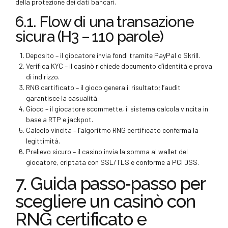
della protezione dei dati bancari.
6.1. Flow di una transazione
sicura (H3 – 110 parole)
Deposito – il giocatore invia fondi tramite PayPal o Skrill.
Verifica KYC – il casinò richiede documento d’identità e prova
di indirizzo.
RNG certificato – il gioco genera il risultato; l’audit
garantisce la casualità.
Gioco – il giocatore scommette, il sistema calcola vincita in
base a RTP e jackpot.
Calcolo vincita – l’algoritmo RNG certificato conferma la
legittimità.
Prelievo sicuro – il casino invia la somma al wallet del
giocatore, criptata con SSL/TLS e conforme a PCI DSS.
7. Guida passo‑passo per
scegliere un casinò con
RNG certificato e