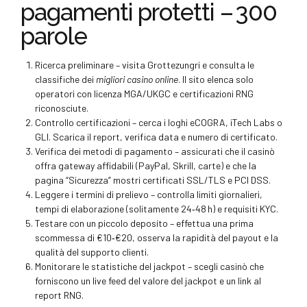
pagamenti protetti – 300
parole
Ricerca preliminare – visita Grottezungri e consulta le
classifiche dei
migliori casino online
. Il sito elenca solo
operatori con licenza MGA/UKGC e certificazioni RNG
riconosciute.
Controllo certificazioni – cerca i loghi eCOGRA, iTech Labs o
GLI. Scarica il report, verifica data e numero di certificato.
Verifica dei metodi di pagamento – assicurati che il casinò
offra gateway affidabili (PayPal, Skrill, carte) e che la
pagina “Sicurezza” mostri certificati SSL/TLS e PCI DSS.
Leggere i termini di prelievo – controlla limiti giornalieri,
tempi di elaborazione (solitamente 24‑48 h) e requisiti KYC.
Testare con un piccolo deposito – effettua una prima
scommessa di €10‑€20, osserva la rapidità del payout e la
qualità del supporto clienti.
Monitorare le statistiche del jackpot – scegli casinò che
forniscono un live feed del valore del jackpot e un link al
report RNG.