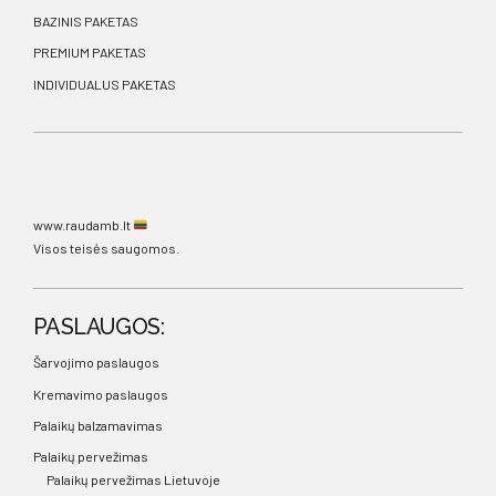
BAZINIS PAKETAS
PREMIUM PAKETAS
INDIVIDUALUS PAKETAS
www.raudamb.lt
Visos teisės saugomos.
PASLAUGOS:
Šarvojimo paslaugos
Kremavimo paslaugos
Palaikų balzamavimas
Palaikų pervežimas
Palaikų pervežimas Lietuvoje