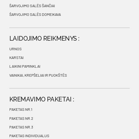
ŠARVOJIMO SALĖS ŠANČIAI
ŠARVOJIMO SALĖS DOMEIKAVA
LAIDOJIMO REIKMENYS :
URNOS
KARSTAI
LAIKINI PAMINKLAI
VAINIKAI, KREPŠELIAI IR PUOKŠTĖS
KREMAVIMO PAKETAI :
PAKETAS NR.1
PAKETAS NR.2
PAKETAS NR.3
PAKETAS INDIVIDUALUS