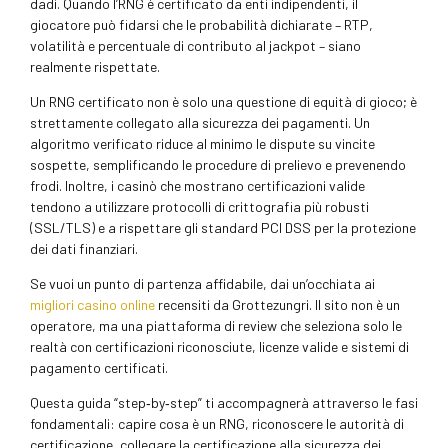
dadi. Quando l’RNG è certificato da enti indipendenti, il
giocatore può fidarsi che le probabilità dichiarate – RTP,
volatilità e percentuale di contributo al jackpot – siano
realmente rispettate.
Un RNG certificato non è solo una questione di equità di gioco; è
strettamente collegato alla sicurezza dei pagamenti. Un
algoritmo verificato riduce al minimo le dispute su vincite
sospette, semplificando le procedure di prelievo e prevenendo
frodi. Inoltre, i casinò che mostrano certificazioni valide
tendono a utilizzare protocolli di crittografia più robusti
(SSL/TLS) e a rispettare gli standard PCI DSS per la protezione
dei dati finanziari.
Se vuoi un punto di partenza affidabile, dai un’occhiata ai
migliori casino online
recensiti da Grottezungri. Il sito non è un
operatore, ma una piattaforma di review che seleziona solo le
realtà con certificazioni riconosciute, licenze valide e sistemi di
pagamento certificati.
Questa guida “step‑by‑step” ti accompagnerà attraverso le fasi
fondamentali: capire cosa è un RNG, riconoscere le autorità di
certificazione, collegare la certificazione alla sicurezza dei