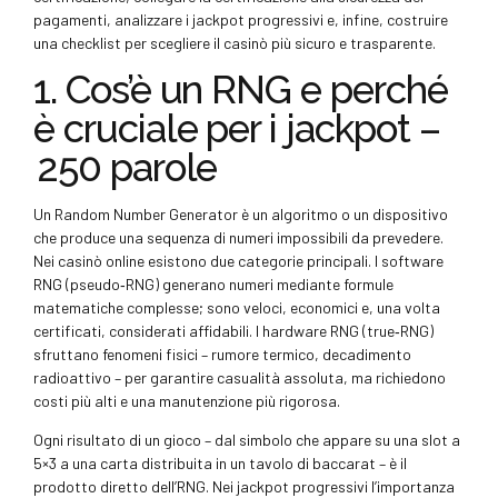
pagamenti, analizzare i jackpot progressivi e, infine, costruire
una checklist per scegliere il casinò più sicuro e trasparente.
1. Cos’è un RNG e perché
è cruciale per i jackpot –
250 parole
Un Random Number Generator è un algoritmo o un dispositivo
che produce una sequenza di numeri impossibili da prevedere.
Nei casinò online esistono due categorie principali. I software
RNG (pseudo‑RNG) generano numeri mediante formule
matematiche complesse; sono veloci, economici e, una volta
certificati, considerati affidabili. I hardware RNG (true‑RNG)
sfruttano fenomeni fisici – rumore termico, decadimento
radioattivo – per garantire casualità assoluta, ma richiedono
costi più alti e una manutenzione più rigorosa.
Ogni risultato di un gioco – dal simbolo che appare su una slot a
5×3 a una carta distribuita in un tavolo di baccarat – è il
prodotto diretto dell’RNG. Nei jackpot progressivi l’importanza