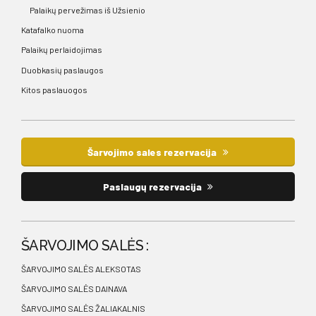
Palaikų pervežimas iš Užsienio
Katafalko nuoma
Palaikų perlaidojimas
Duobkasių paslaugos
Kitos paslauogos
Šarvojimo sales rezervacija
Paslaugų rezervacija
ŠARVOJIMO SALĖS :
ŠARVOJIMO SALĖS ALEKSOTAS
ŠARVOJIMO SALĖS DAINAVA
ŠARVOJIMO SALĖS ŽALIAKALNIS