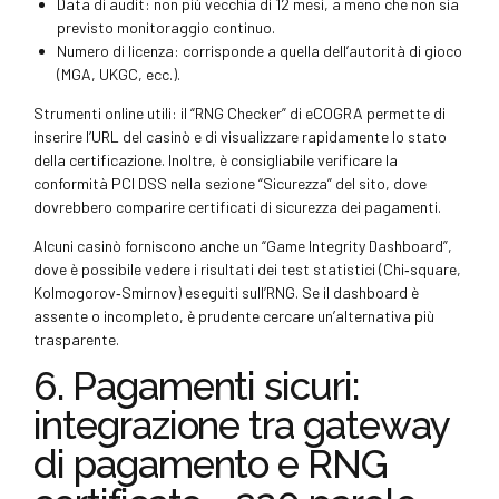
Data di audit: non più vecchia di 12 mesi, a meno che non sia
previsto monitoraggio continuo.
Numero di licenza: corrisponde a quella dell’autorità di gioco
(MGA, UKGC, ecc.).
Strumenti online utili: il “RNG Checker” di eCOGRA permette di
inserire l’URL del casinò e di visualizzare rapidamente lo stato
della certificazione. Inoltre, è consigliabile verificare la
conformità PCI DSS nella sezione “Sicurezza” del sito, dove
dovrebbero comparire certificati di sicurezza dei pagamenti.
Alcuni casinò forniscono anche un “Game Integrity Dashboard”,
dove è possibile vedere i risultati dei test statistici (Chi‑square,
Kolmogorov‑Smirnov) eseguiti sull’RNG. Se il dashboard è
assente o incompleto, è prudente cercare un’alternativa più
trasparente.
6. Pagamenti sicuri:
integrazione tra gateway
di pagamento e RNG