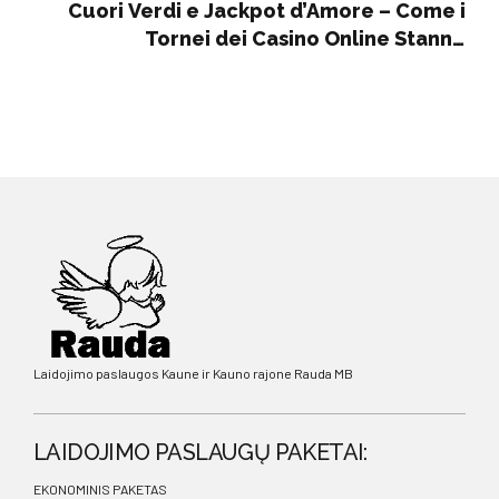
Cuori Verdi e Jackpot d’Amore – Come i
Tornei dei Casino Online Stanno
Rivoluzionando la Sostenibilità
Laidojimo paslaugos Kaune ir Kauno rajone Rauda MB
LAIDOJIMO PASLAUGŲ PAKETAI:
EKONOMINIS PAKETAS