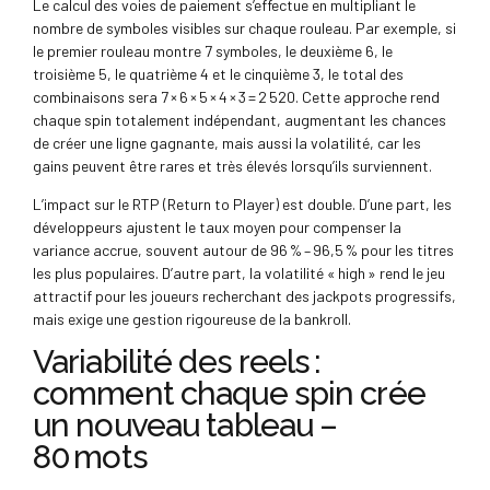
Le calcul des voies de paiement s’effectue en multipliant le
nombre de symboles visibles sur chaque rouleau. Par exemple, si
le premier rouleau montre 7 symboles, le deuxième 6, le
troisième 5, le quatrième 4 et le cinquième 3, le total des
combinaisons sera 7 × 6 × 5 × 4 × 3 = 2 520. Cette approche rend
chaque spin totalement indépendant, augmentant les chances
de créer une ligne gagnante, mais aussi la volatilité, car les
gains peuvent être rares et très élevés lorsqu’ils surviennent.
L’impact sur le RTP (Return to Player) est double. D’une part, les
développeurs ajustent le taux moyen pour compenser la
variance accrue, souvent autour de 96 % – 96,5 % pour les titres
les plus populaires. D’autre part, la volatilité « high » rend le jeu
attractif pour les joueurs recherchant des jackpots progressifs,
mais exige une gestion rigoureuse de la bankroll.
Variabilité des reels :
comment chaque spin crée
un nouveau tableau –
80 mots