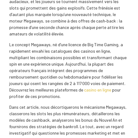
audacieux, et les joueurs se tournent massivement vers les
slots qui promettent des gains explosifs. Cette frénésie est
d’autant plus marquée lorsqu’une nouveauté technique, le
moteur Megaways, se combine à des offres de cash‑back : la
promesse d’une seconde chance après chaque perte attire les
amateurs de volatilité élevée.
Le concept Megaways, né d’une licence de Big Time Gaming, a
rapidement envahi les catalogues des casinos en ligne,
multipliant les combinaisons possibles et transformant chaque
spin en une expérience unique. Aujourd’hui, la plupart des
opérateurs français intègrent des programmes de
remboursement quotidien ou hebdomadaire pour fidéliser les
joueurs qui osent les rangées de 2 à 117 000 voies de paiement.
Découvrez les meilleures plateformes de
casino en ligne
pour
profiter de ces promotions.
Dans cet article, nous décortiquerons le mécanisme Megaways,
classerons les slots les plus rémunérateurs, détaillerons les
modèles de cashback, analyserons les bonus du Nouvel An et
fournirons des stratégies de bankroll. Le tout, avec un regard
investigatif qui questionne les promesses marketing et met en