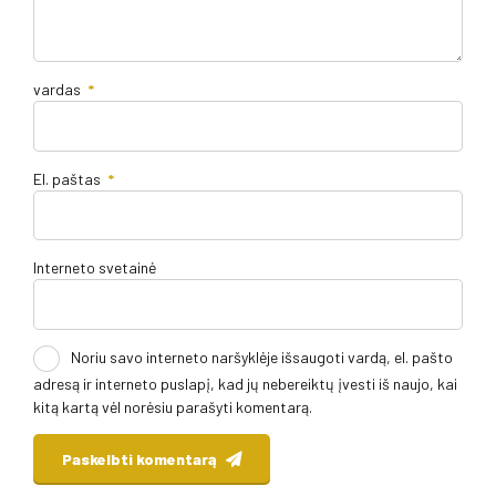
vardas
*
El. paštas
*
Interneto svetainė
Noriu savo interneto naršyklėje išsaugoti vardą, el. pašto
adresą ir interneto puslapį, kad jų nebereiktų įvesti iš naujo, kai
kitą kartą vėl norėsiu parašyti komentarą.
Paskelbti komentarą