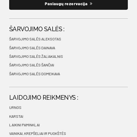
Paslaugų rezervacija
ŠARVOJIMO SALĖS :
ŠARVOJIMO SALĖS ALEKSOTAS
ŠARVOJIMO SALĖS DAINAVA
ŠARVOJIMO SALĖS ŽALIAKALNIS
ŠARVOJIMO SALĖS ŠANČIAI
ŠARVOJIMO SALĖS DOMEIKAVA
LAIDOJIMO REIKMENYS :
URNOS
KARSTAI
LAIKINI PAMINKLAI
VAINIKAI, KREPŠELIAI IR PUOKŠTĖS