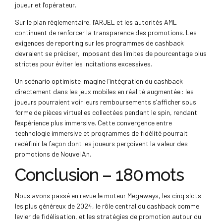
joueur et l’opérateur.
Sur le plan réglementaire, l’ARJEL et les autorités AML
continuent de renforcer la transparence des promotions. Les
exigences de reporting sur les programmes de cashback
devraient se préciser, imposant des limites de pourcentage plus
strictes pour éviter les incitations excessives.
Un scénario optimiste imagine l’intégration du cashback
directement dans les jeux mobiles en réalité augmentée : les
joueurs pourraient voir leurs remboursements s’afficher sous
forme de pièces virtuelles collectées pendant le spin, rendant
l’expérience plus immersive. Cette convergence entre
technologie immersive et programmes de fidélité pourrait
redéfinir la façon dont les joueurs perçoivent la valeur des
promotions de Nouvel An.
Conclusion – 180 mots
Nous avons passé en revue le moteur Megaways, les cinq slots
les plus généreux de 2024, le rôle central du cashback comme
levier de fidélisation, et les stratégies de promotion autour du