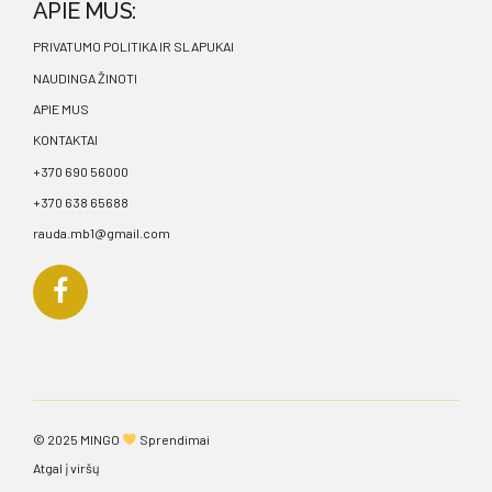
APIE MUS:
PRIVATUMO POLITIKA IR SLAPUKAI
NAUDINGA ŽINOTI
APIE MUS
KONTAKTAI
+370 690 56000
+370 638 65688
rauda.mb1@gmail.com
© 2025
MINGO
Sprendimai
Atgal į viršų