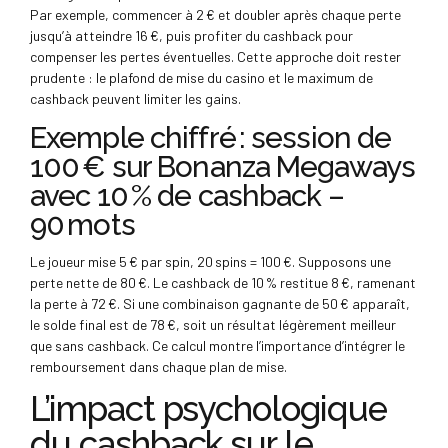
Par exemple, commencer à 2 € et doubler après chaque perte
jusqu’à atteindre 16 €, puis profiter du cashback pour
compenser les pertes éventuelles. Cette approche doit rester
prudente : le plafond de mise du casino et le maximum de
cashback peuvent limiter les gains.
Exemple chiffré : session de
100 € sur Bonanza Megaways
avec 10 % de cashback –
90 mots
Le joueur mise 5 € par spin, 20 spins = 100 €. Supposons une
perte nette de 80 €. Le cashback de 10 % restitue 8 €, ramenant
la perte à 72 €. Si une combinaison gagnante de 50 € apparaît,
le solde final est de 78 €, soit un résultat légèrement meilleur
que sans cashback. Ce calcul montre l’importance d’intégrer le
remboursement dans chaque plan de mise.
L’impact psychologique
du cashback sur le