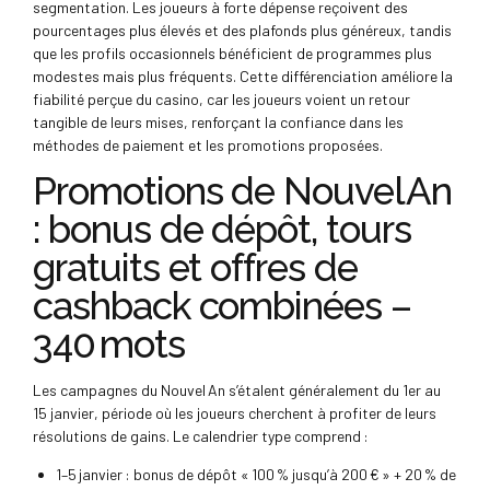
segmentation. Les joueurs à forte dépense reçoivent des
pourcentages plus élevés et des plafonds plus généreux, tandis
que les profils occasionnels bénéficient de programmes plus
modestes mais plus fréquents. Cette différenciation améliore la
fiabilité perçue du casino, car les joueurs voient un retour
tangible de leurs mises, renforçant la confiance dans les
méthodes de paiement et les promotions proposées.
Promotions de Nouvel An
: bonus de dépôt, tours
gratuits et offres de
cashback combinées –
340 mots
Les campagnes du Nouvel An s’étalent généralement du 1er au
15 janvier, période où les joueurs cherchent à profiter de leurs
résolutions de gains. Le calendrier type comprend :
1–5 janvier : bonus de dépôt « 100 % jusqu’à 200 € » + 20 % de