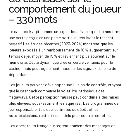
comportement du joueur
– 330 mots
Le cashback agit comme un « gain‑loss framing » : il transforme
une perte perçue en une perte partielle, réduisant le ressenti
négatif. Les études récentes (2023‑2024) montrent que les
joueurs exposés à un remboursement de 10 % augmentent leur
temps de jeu moyen de 15 % et reviennent plus souvent sur le
même site. Cette dynamique crée un cercle vertueux pour le
casino, mais peut également masquer les signaux d’alerte de
dépendance.
Les joueurs peuvent développer une illusion de contrôle, croyant
que le cashback compense la volatilité intrinsèque des
Megaways. Cette perception fausse peut conduire à des mises
plus élevées, sous-estimant le risque réel. Les programmes de
jeu responsable, tels que les limites de dépôt et les
auto‑exclusions, restent essentiels pour contrer cet effet.
Les opérateurs français intègrent souvent des messages de