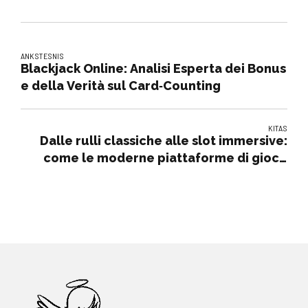
ANKSTESNIS
Blackjack Online: Analisi Esperta dei Bonus
e della Verità sul Card‑Counting
KITAS
Dalle rulli classiche alle slot immersive:
come le moderne piattaforme di gioco
stanno ridefinendo il portafoglio dei
casinò