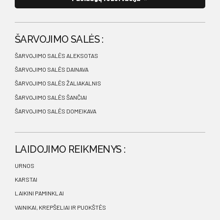
ŠARVOJIMO SALĖS :
ŠARVOJIMO SALĖS ALEKSOTAS
ŠARVOJIMO SALĖS DAINAVA
ŠARVOJIMO SALĖS ŽALIAKALNIS
ŠARVOJIMO SALĖS ŠANČIAI
ŠARVOJIMO SALĖS DOMEIKAVA
LAIDOJIMO REIKMENYS :
URNOS
KARSTAI
LAIKINI PAMINKLAI
VAINIKAI, KREPŠELIAI IR PUOKŠTĖS