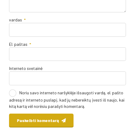
vardas
*
El. paštas
*
Interneto svetainė
Noriu savo interneto naršyklėje išsaugoti vardą, el. pašto
adresą ir interneto puslapį, kad jų nebereiktų įvesti iš naujo, kai
kitą kartą vėl norėsiu parašyti komentarą.
Paskelbti komentarą