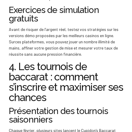
Exercices de simulation
gratuits
Avant de risquer de l’argent réel, testez vos stratégies sur les
versions démo proposées par les meilleurs casinos en ligne.
Surces plateformes, vous pouvez jouer un nombre illimité de
mains, affiner votre gestion de mise et mesurer votre taux de
réussite sans aucune pression financière.
4. Les tournois de
baccarat : comment
s’inscrire et maximiser ses
chances
Présentation des tournois
saisonniers
Chaque février, plusieurs sites lancent le Cupidon’s Baccarat