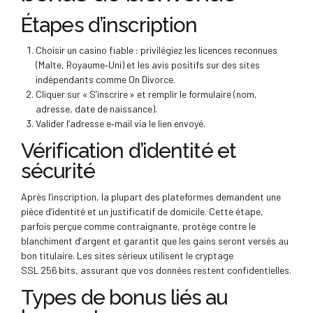
Étapes d’inscription
Choisir un casino fiable : privilégiez les licences reconnues
(Malte, Royaume‑Uni) et les avis positifs sur des sites
indépendants comme On Divorce.
Cliquer sur « S’inscrire » et remplir le formulaire (nom,
adresse, date de naissance).
Valider l’adresse e‑mail via le lien envoyé.
Vérification d’identité et
sécurité
Après l’inscription, la plupart des plateformes demandent une
pièce d’identité et un justificatif de domicile. Cette étape,
parfois perçue comme contraignante, protège contre le
blanchiment d’argent et garantit que les gains seront versés au
bon titulaire. Les sites sérieux utilisent le cryptage
SSL 256 bits, assurant que vos données restent confidentielles.
Types de bonus liés au