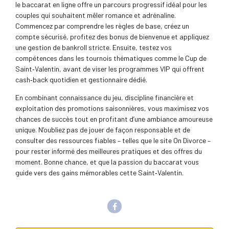
le baccarat en ligne offre un parcours progressif idéal pour les
couples qui souhaitent mêler romance et adrénaline.
Commencez par comprendre les règles de base, créez un
compte sécurisé, profitez des bonus de bienvenue et appliquez
une gestion de bankroll stricte. Ensuite, testez vos
compétences dans les tournois thématiques comme le Cup de
Saint‑Valentin, avant de viser les programmes VIP qui offrent
cash‑back quotidien et gestionnaire dédié.
En combinant connaissance du jeu, discipline financière et
exploitation des promotions saisonnières, vous maximisez vos
chances de succès tout en profitant d’une ambiance amoureuse
unique. N’oubliez pas de jouer de façon responsable et de
consulter des ressources fiables – telles que le site On Divorce –
pour rester informé des meilleures pratiques et des offres du
moment. Bonne chance, et que la passion du baccarat vous
guide vers des gains mémorables cette Saint‑Valentin.