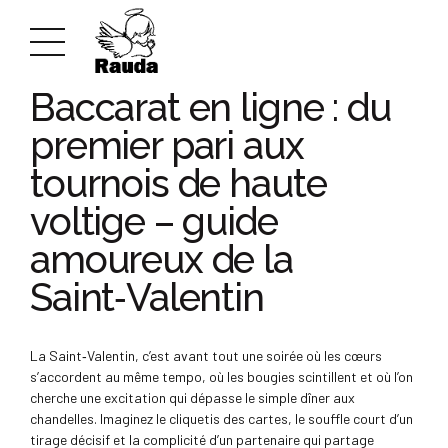
UNCATEGORIZED
Baccarat en ligne : du
premier pari aux
tournois de haute
voltige – guide
amoureux de la
Saint‑Valentin
La Saint‑Valentin, c’est avant tout une soirée où les cœurs
s’accordent au même tempo, où les bougies scintillent et où l’on
cherche une excitation qui dépasse le simple dîner aux
chandelles. Imaginez le cliquetis des cartes, le souffle court d’un
tirage décisif et la complicité d’un partenaire qui partage