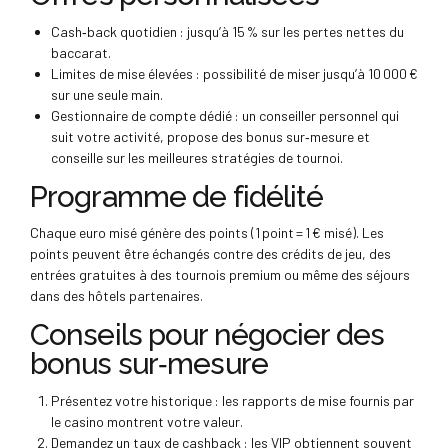
Cash‑back quotidien : jusqu’à 15 % sur les pertes nettes du
baccarat.
Limites de mise élevées : possibilité de miser jusqu’à 10 000 €
sur une seule main.
Gestionnaire de compte dédié : un conseiller personnel qui
suit votre activité, propose des bonus sur‑mesure et
conseille sur les meilleures stratégies de tournoi.
Programme de fidélité
Chaque euro misé génère des points (1 point = 1 € misé). Les
points peuvent être échangés contre des crédits de jeu, des
entrées gratuites à des tournois premium ou même des séjours
dans des hôtels partenaires.
Conseils pour négocier des
bonus sur‑mesure
Présentez votre historique : les rapports de mise fournis par
le casino montrent votre valeur.
Demandez un taux de cashback : les VIP obtiennent souvent