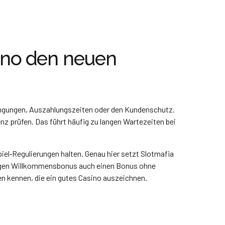
ino den neuen
edingungen, Auszahlungszeiten oder den Kundenschutz.
nz prüfen. Das führt häufig zu langen Wartezeiten bei
el‑Regulierungen halten. Genau hier setzt Slotmafia
gigen Willkommensbonus auch einen Bonus ohne
ien kennen, die ein gutes Casino auszeichnen.