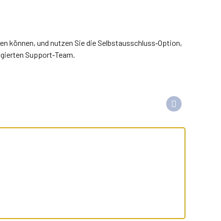
hren können, und nutzen Sie die Selbstausschluss‑Option,
gagierten Support‑Team.