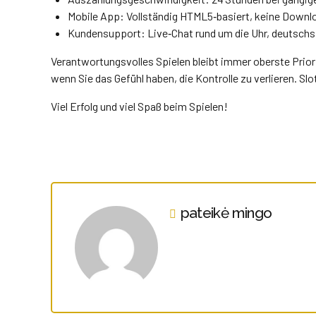
Mobile App: Vollständig HTML5‑basiert, keine Downl
Kundensupport: Live‑Chat rund um die Uhr, deutschs
Verantwortungsvolles Spielen bleibt immer oberste Priori
wenn Sie das Gefühl haben, die Kontrolle zu verlieren. S
Viel Erfolg und viel Spaß beim Spielen!
pateikė mingo