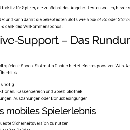
aktiv für Spieler, die zunächst das Angebot testen wollen, bevor s
10 € und kann damit die beliebtesten Slots wie
Book of Ra
oder
Starb
100 € dank des Willkommensbonus.
ive‑Support – Das Rundum
rall spielen können. Slotmafia Casino bietet eine responsiven Web‑
Überblick:
s nötig
ktionen, Kassenbereich und Spielbibliothek
ahlungen, Auszahlungen oder Bonusbedingungen
s mobiles Spielerlebnis
eueste Sicherheitsversion zu nutzen.
i großen Spielen.