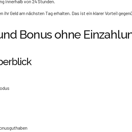
g innerhalb von 24 Stunden.
n ihr Geld am nächsten Tag erhalten. Das ist ein klarer Vorteil gege
und Bonus ohne Einzahlung
erblick
modus
Bonusguthaben