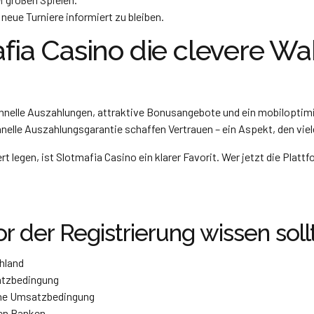
neue Turniere informiert zu bleiben.
fia Casino die clevere Wa
nelle Auszahlungen, attraktive Bonusangebote und ein mobiloptimier
lle Auszahlungsgarantie schaffen Vertrauen – ein Aspekt, den viel
ert legen, ist Slotmafia Casino ein klarer Favorit. Wer jetzt die Pla
r der Registrierung wissen soll
chland
atzbedingung
che Umsatzbedingung
gen Banken