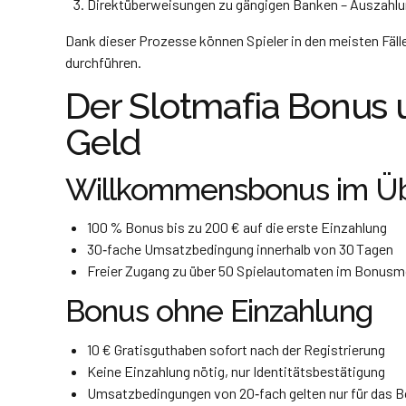
Direktüberweisungen zu gängigen Banken – Auszahlun
Dank dieser Prozesse können Spieler in den meisten Fälle
durchführen.
Der Slotmafia Bonus 
Geld
Willkommensbonus im Üb
100 % Bonus bis zu 200 € auf die erste Einzahlung
30‑fache Umsatzbedingung innerhalb von 30 Tagen
Freier Zugang zu über 50 Spielautomaten im Bonus
Bonus ohne Einzahlung
10 € Gratisguthaben sofort nach der Registrierung
Keine Einzahlung nötig, nur Identitätsbestätigung
Umsatzbedingungen von 20‑fach gelten nur für das 