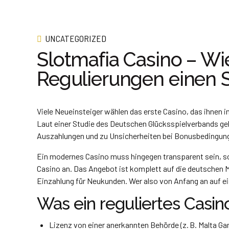
UNCATEGORIZED
Slotmafia Casino – Wi
Regulierungen einen Sc
Viele Neueinsteiger wählen das erste Casino, das ihnen i
Laut einer Studie des Deutschen Glücksspielverbands gebe
Auszahlungen und zu Unsicherheiten bei Bonusbedingun
Ein modernes Casino muss hingegen transparent sein, sc
Casino an. Das Angebot ist komplett auf die deutschen
Einzahlung für Neukunden. Wer also von Anfang an auf ein
Was ein reguliertes Casi
Lizenz von einer anerkannten Behörde (z. B. Malta Ga