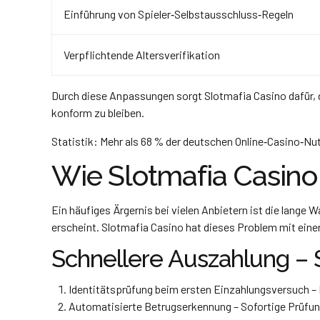
Einführung von Spieler‑Selbstausschluss‑Regeln
Verpflichtende Altersverifikation
Durch diese Anpassungen sorgt Slotmafia Casino dafür, da
konform zu bleiben.
Statistik: Mehr als 68 % der deutschen Online‑Casino‑Nu
Wie Slotmafia Casin
Ein häufiges Ärgernis bei vielen Anbietern ist die lange
erscheint. Slotmafia Casino hat dieses Problem mit ein
Schnellere Auszahlung – Sc
Identitätsprüfung beim ersten Einzahlungsversuch – 
Automatisierte Betrugserkennung – Sofortige Prüfung