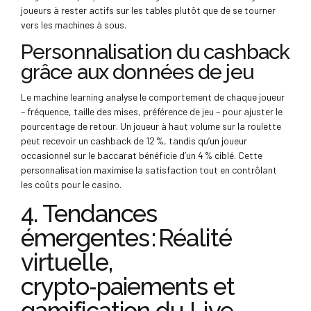
joueurs à rester actifs sur les tables plutôt que de se tourner
vers les machines à sous.
Personnalisation du cashback
grâce aux données de jeu
Le machine learning analyse le comportement de chaque joueur
– fréquence, taille des mises, préférence de jeu – pour ajuster le
pourcentage de retour. Un joueur à haut volume sur la roulette
peut recevoir un cashback de 12 %, tandis qu’un joueur
occasionnel sur le baccarat bénéficie d’un 4 % ciblé. Cette
personnalisation maximise la satisfaction tout en contrôlant
les coûts pour le casino.
4. Tendances
émergentes : Réalité
virtuelle,
crypto‑paiements et
gamification du Live