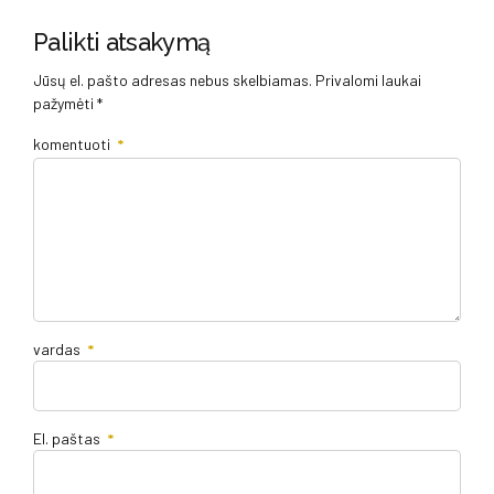
Palikti atsakymą
Jūsų el. pašto adresas nebus skelbiamas. Privalomi laukai
pažymėti *
komentuoti
*
vardas
*
El. paštas
*