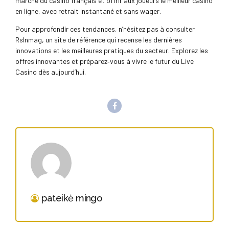
marché du casino français et offrir aux joueurs le meilleur casino
en ligne, avec retrait instantané et sans wager.
Pour approfondir ces tendances, n’hésitez pas à consulter
Rslnmag, un site de référence qui recense les dernières
innovations et les meilleures pratiques du secteur. Explorez les
offres innovantes et préparez‑vous à vivre le futur du Live
Casino dès aujourd’hui.
pateikė mingo