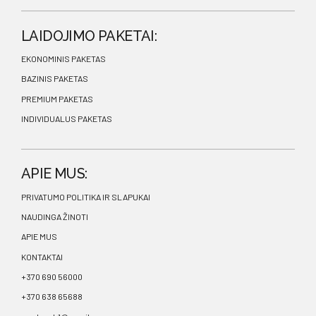
LAIDOJIMO PAKETAI:
EKONOMINIS PAKETAS
BAZINIS PAKETAS
PREMIUM PAKETAS
INDIVIDUALUS PAKETAS
APIE MUS:
PRIVATUMO POLITIKA IR SLAPUKAI
NAUDINGA ŽINOTI
APIE MUS
KONTAKTAI
+370 690 56000
+370 638 65688