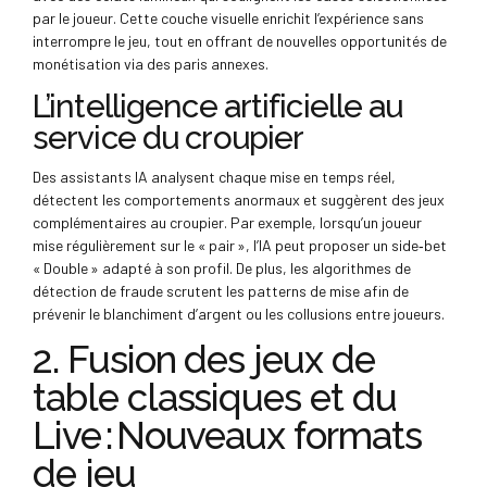
par le joueur. Cette couche visuelle enrichit l’expérience sans
interrompre le jeu, tout en offrant de nouvelles opportunités de
monétisation via des paris annexes.
L’intelligence artificielle au
service du croupier
Des assistants IA analysent chaque mise en temps réel,
détectent les comportements anormaux et suggèrent des jeux
complémentaires au croupier. Par exemple, lorsqu’un joueur
mise régulièrement sur le « pair », l’IA peut proposer un side‑bet
« Double » adapté à son profil. De plus, les algorithmes de
détection de fraude scrutent les patterns de mise afin de
prévenir le blanchiment d’argent ou les collusions entre joueurs.
2. Fusion des jeux de
table classiques et du
Live : Nouveaux formats
de jeu