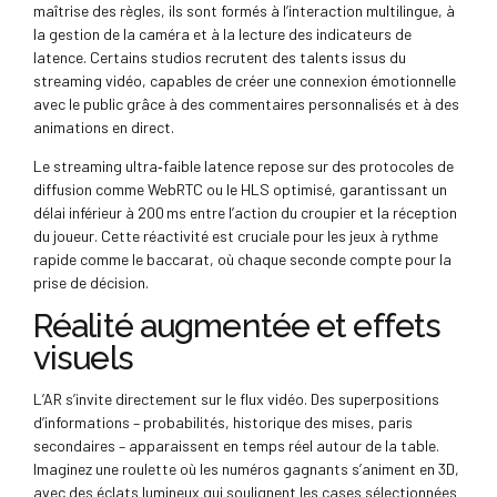
maîtrise des règles, ils sont formés à l’interaction multilingue, à
la gestion de la caméra et à la lecture des indicateurs de
latence. Certains studios recrutent des talents issus du
streaming vidéo, capables de créer une connexion émotionnelle
avec le public grâce à des commentaires personnalisés et à des
animations en direct.
Le streaming ultra‑faible latence repose sur des protocoles de
diffusion comme WebRTC ou le HLS optimisé, garantissant un
délai inférieur à 200 ms entre l’action du croupier et la réception
du joueur. Cette réactivité est cruciale pour les jeux à rythme
rapide comme le baccarat, où chaque seconde compte pour la
prise de décision.
Réalité augmentée et effets
visuels
L’AR s’invite directement sur le flux vidéo. Des superpositions
d’informations – probabilités, historique des mises, paris
secondaires – apparaissent en temps réel autour de la table.
Imaginez une roulette où les numéros gagnants s’animent en 3D,
avec des éclats lumineux qui soulignent les cases sélectionnées