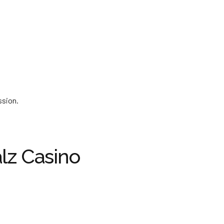
ssion.
lz Casino