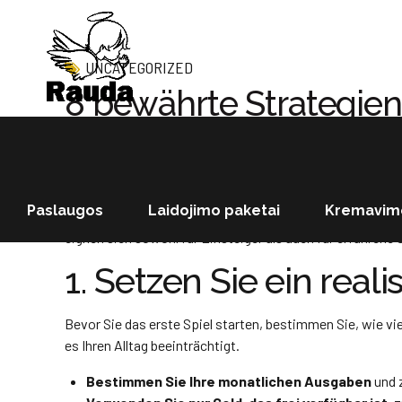
UNCATEGORIZED
8 bewährte Strategien
Casino
Ein gutes Bankroll‑Management ist das Fundament jedes e
Paslaugos
Laidojimo paketai
Kremavimo
Leitfaden zeigen wir Ihnen acht praxiserprobte Methoden,
eignen sich sowohl für Einsteiger als auch für erfahrene 
1. Setzen Sie ein real
Bevor Sie das erste Spiel starten, bestimmen Sie, wie viel
es Ihren Alltag beeinträchtigt.
Bestimmen Sie Ihre monatlichen Ausgaben
und 