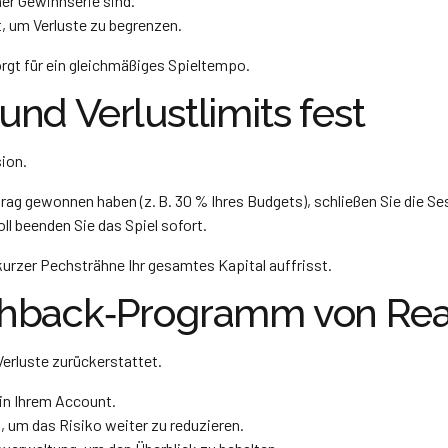
ner Gewinnserie sind.
t, um Verluste zu begrenzen.
orgt für ein gleichmäßiges Spieltempo.
und Verlustlimits fest
sion.
trag gewonnen haben (z. B. 30 % Ihres Budgets), schließen Sie die Se
ll beenden Sie das Spiel sofort.
kurzer Pechsträhne Ihr gesamtes Kapital auffrisst.
ashback‑Programm von Rea
Verluste zurückerstattet.
in Ihrem Account.
, um das Risiko weiter zu reduzieren.