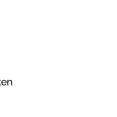
.
ten