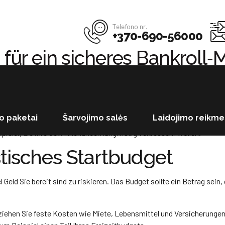
Telefono nr.
+370-690-56000
 für ein sicheres Bankroll
rfolgreichen Spielers. Ohne klare Budget‑Kontrolle kann selbst das 
 paketai
Šarvojimo salės
Laidojimo reikme
 mit denen Sie Ihr Spielkapital bei Realz Casino optimal schützen u
Spieler, die ihre Gewinnchancen langfristig verbessern wollen.
istisches Startbudget
 Geld Sie bereit sind zu riskieren. Das Budget sollte ein Betrag sein
ziehen Sie feste Kosten wie Miete, Lebensmittel und Versicherungen