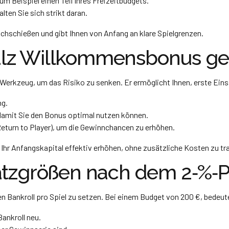
zum Beispiel einen Teil Ihres Freizeitbudgets.
lten Sie sich strikt daran.
achschießen und gibt Ihnen von Anfang an klare Spielgrenzen.
alz Willkommensbonus gez
erkzeug, um das Risiko zu senken. Er ermöglicht Ihnen, erste Einsä
ng.
damit Sie den Bonus optimal nutzen können.
eturn to Player), um die Gewinnchancen zu erhöhen.
r Anfangskapital effektiv erhöhen, ohne zusätzliche Kosten zu tr
satzgrößen nach dem 2‑%‑P
en Bankroll pro Spiel zu setzen. Bei einem Budget von 200 €, bedeut
Bankroll neu.