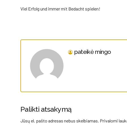
Viel Erfolg und immer mit Bedacht spielen!
pateikė mingo
Palikti atsakymą
Jūsų el. pašto adresas nebus skelbiamas. Privalomi lauk