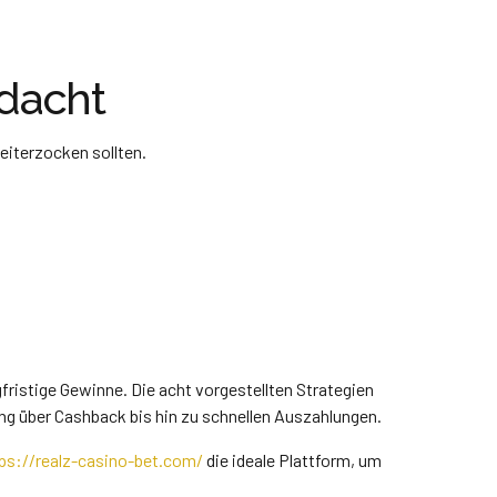
edacht
weiterzocken sollten.
fristige Gewinne. Die acht vorgestellten Strategien
ung über Cashback bis hin zu schnellen Auszahlungen.
ps://realz-casino-bet.com/
die ideale Plattform, um