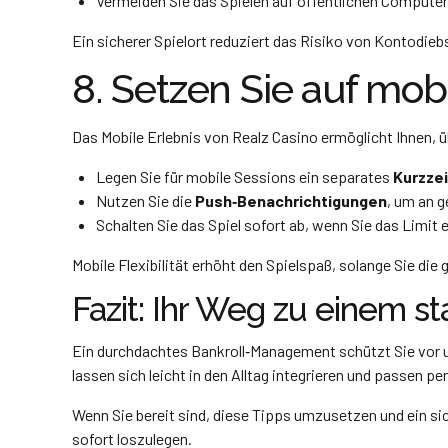
Vermeiden Sie das Spielen auf öffentlichen Compute
Ein sicherer Spielort reduziert das Risiko von Kontodieb
8. Setzen Sie auf mobi
Das Mobile Erlebnis von Realz Casino ermöglicht Ihnen, üb
Legen Sie für mobile Sessions ein separates
Kurzze
Nutzen Sie die
Push‑Benachrichtigungen
, um an g
Schalten Sie das Spiel sofort ab, wenn Sie das Limit 
Mobile Flexibilität erhöht den Spielspaß, solange Sie di
Fazit: Ihr Weg zu einem st
Ein durchdachtes Bankroll‑Management schützt Sie vor unk
lassen sich leicht in den Alltag integrieren und passen 
Wenn Sie bereit sind, diese Tipps umzusetzen und ein si
sofort loszulegen.