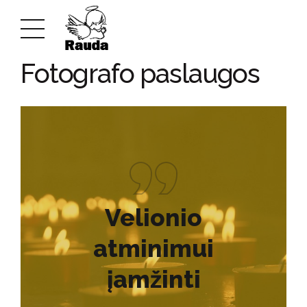
LAIDOJIMO PASLAUGOS KAUNE
Fotografo paslaugos
Velionio
atminimui
įamžinti