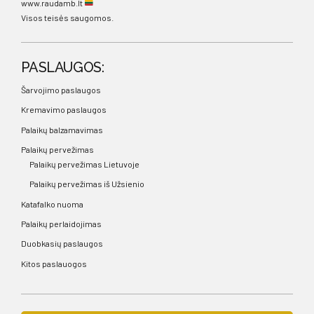
www.raudamb.lt
Visos teisės saugomos.
PASLAUGOS:
Šarvojimo paslaugos
Kremavimo paslaugos
Palaikų balzamavimas
Palaikų pervežimas
Palaikų pervežimas Lietuvoje
Palaikų pervežimas iš Užsienio
Katafalko nuoma
Palaikų perlaidojimas
Duobkasių paslaugos
Kitos paslauogos