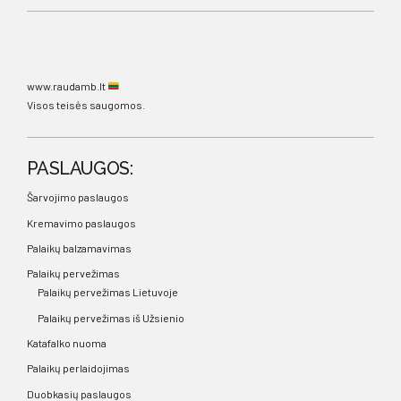
www.raudamb.lt
Visos teisės saugomos.
PASLAUGOS:
Šarvojimo paslaugos
Kremavimo paslaugos
Palaikų balzamavimas
Palaikų pervežimas
Palaikų pervežimas Lietuvoje
Palaikų pervežimas iš Užsienio
Katafalko nuoma
Palaikų perlaidojimas
Duobkasių paslaugos