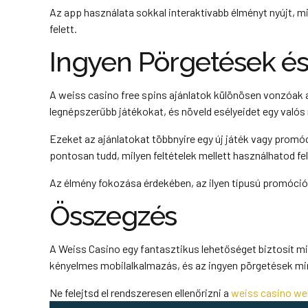
Az app használata sokkal interaktívabb élményt nyújt, mi
felett.
Ingyen Pörgetések é
A weiss casino free spins ajánlatok különösen vonzóak a
legnépszerűbb játékokat, és növeld esélyeidet egy való
Ezeket az ajánlatokat többnyire egy új játék vagy promó
pontosan tudd, milyen feltételek mellett használhatod fel
Az élmény fokozása érdekében, az ilyen típusú promóciók 
Összegzés
A Weiss Casino egy fantasztikus lehetőséget biztosít min
kényelmes mobilalkalmazás, és az ingyen pörgetések mi
Ne felejtsd el rendszeresen ellenőrizni a
weiss casino we