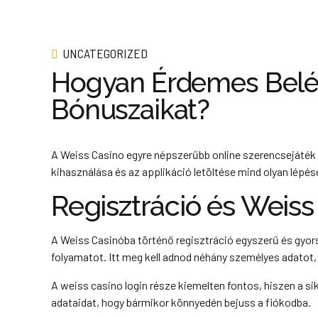
UNCATEGORIZED
Hogyan Érdemes Belép
Bónuszaikat?
A Weiss Casino egyre népszerűbb online szerencsejáték 
kihasználása és az applikáció letöltése mind olyan lépés
Regisztráció és Weis
A Weiss Casinóba történő regisztráció egyszerű és gyors
folyamatot. Itt meg kell adnod néhány személyes adatot, 
A weiss casino login része kiemelten fontos, hiszen a s
adataidat, hogy bármikor könnyedén bejuss a fiókodba.