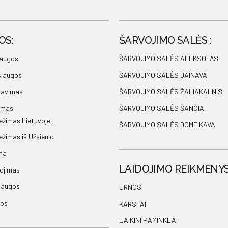
OS:
ŠARVOJIMO SALĖS :
laugos
ŠARVOJIMO SALĖS ALEKSOTAS
slaugos
ŠARVOJIMO SALĖS DAINAVA
mavimas
ŠARVOJIMO SALĖS ŽALIAKALNIS
imas
ŠARVOJIMO SALĖS ŠANČIAI
ežimas Lietuvoje
ŠARVOJIMO SALĖS DOMEIKAVA
ežimas iš Užsienio
ma
LAIDOJIMO REIKMENYS
dojimas
laugos
URNOS
gos
KARSTAI
LAIKINI PAMINKLAI