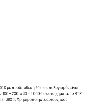
00€ με προϋπόθεση 30x, ο υπολογισμός είναι:
100 + 200) x 30 = 9.000€ σε στοιχήματα. Το RTP
96) = 360€. Χρησιμοποιήστε αυτούς τους