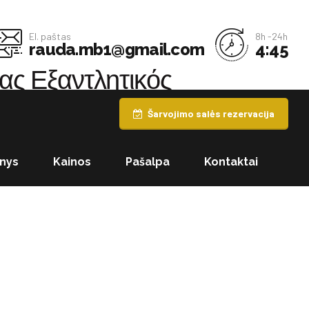
El. paštas
8h -24h
rauda.mb1@gmail.com
4:45
ας Εξαντλητικός
Šarvojimo salės rezervacija
ν. Σε αυτόν τον ολοκληρωμένο οδηγό, θα εξετάσουμε
nys
Kainos
Pašalpa
Kontaktai
φαλείας. Επισκεφτείτε το
https://glorion.org.gr/
για να