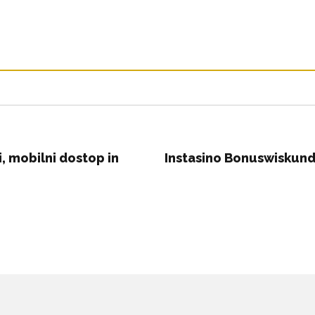
, mobilni dostop in
Instasino Bonuswiskund