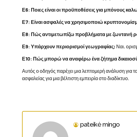
Ε6: Ποιες είναι οι προϋποθέσεις για μπόνους κα
Ε7: Είναι ασφαλές να χρησιμοποιώ κρυπτονομίσ
Ε8: Πώς αντιμετωπίζω προβλήματα με ζωντανή ρ
Ε9: Υπάρχουν περιορισμοί γεωγραφίας;
Ναι, ορισ
Ε10: Πώς μπορώ να αναφέρω ένα ζήτημα δικαιοσ
Αυτός ο οδηγός παρέχει μια λεπτομερή ανάλυση για τ
ασφαλείας για μια βέλτιστη εμπειρία στο διαδίκτυο.
pateikė mingo