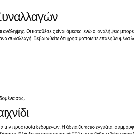
Συναλλαγών
 ανάληψης. Οι καταθέσεις είναι άμεσες, ενώ οι αναλήψεις μπορεί
ανά συναλλαγή. Βεβαιωθείτε ότι χρησιμοποιείτε επαληθευμένα 
εδομένα σας.
ιχνίδι
ια την προστασία δεδομένων. Η άδεια Curacao εγγυάται συμμόρφω
άρτητα. Ελέγξτε τα πιστοποιητικά RTP για να βεβαιωθείτε για τη