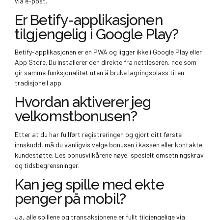
via e-post.
Er Betify-applikasjonen
tilgjengelig i Google Play?
Betify-applikasjonen er en PWA og ligger ikke i Google Play eller
App Store. Du installerer den direkte fra nettleseren, noe som
gir samme funksjonalitet uten å bruke lagringsplass til en
tradisjonell app.
Hvordan aktiverer jeg
velkomstbonusen?
Etter at du har fullført registreringen og gjort ditt første
innskudd, må du vanligvis velge bonusen i kassen eller kontakte
kundestøtte. Les bonusvilkårene nøye, spesielt omsetningskrav
og tidsbegrensninger.
Kan jeg spille med ekte
penger på mobil?
Ja, alle spillene og transaksjonene er fullt tilgjengelige via