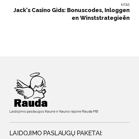
KITAS
Jack's Casino Gids: Bonuscodes, Inloggen
en Winststrategieën
Laidojimo paslaugos Kaune ir Kauno rajone Rauda MB
LAIDOJIMO PASLAUGŲ PAKETAI: