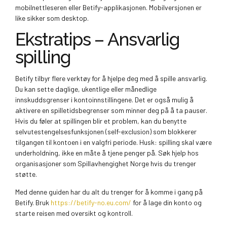
mobilnettleseren eller Betify-applikasjonen. Mobilversjonen er
like sikker som desktop.
Ekstratips – Ansvarlig
spilling
Betify tilbyr flere verktøy for å hjelpe deg med å spille ansvarlig.
Du kan sette daglige, ukentlige eller månedlige
innskuddsgrenser i kontoinnstillingene. Det er også mulig å
aktivere en spilletidsbegrenser som minner deg på å ta pauser.
Hvis du føler at spillingen blir et problem, kan du benytte
selvutestengelsesfunksjonen (self-exclusion) som blokkerer
tilgangen til kontoen i en valgfri periode. Husk: spilling skal være
underholdning, ikke en måte å tjene penger på. Søk hjelp hos
organisasjoner som Spillavhengighet Norge hvis du trenger
støtte.
Med denne guiden har du alt du trenger for å komme i gang på
Betify. Bruk
https://betify-no.eu.com/
for å lage din konto og
starte reisen med oversikt og kontroll.