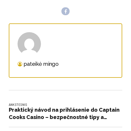
pateikė mingo
ANKSTESNIS
Praktický návod na prihlásenie do Captain
Cooks Casino – bezpečnostné tipy a
bonusy