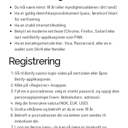
Du må være minst 18 år (eller myndighetsalderen i ditt land).
Ha et gyldig identifikasjonsdokument (pass, førerkort) klart
for verifisering.
Ha en stabil internettilkobling.
Benytt en moderne nettleser (Chrome, Firefox, Safari) eller
last ned Betify-applikasjonen som PWA.
Ha en betalingsmetode klar: Visa, Mastercard, eller en e-
wallet som Skrill eller Neteller.
Registrering
Gå til Betify casino login-siden på nettsiden eller åpne
Betify-applikasjonen.
Klikk på «Registrer»-knappen.
Fyll inn e-postadresse, velg et sterkt passord, og oppgi dine
personopplysninger (navn, fødselsdato, adresse).
Velg din foretrukne valuta (NOK, EUR, USD).
Godta vilkårene og bekreft at du er over 18 år.
Bekreft e-postadressen din via lenken som sendes til
innboksen din.
Logg inn første gang – du kan nå gjøre et innskudd og